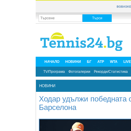
BGBASKE
НАЧАЛО
НОВИНИ
БГ
ATP
WTA
LIV
TV/Програма
Фотогалерии
Рекорди/Статистика
НОВИНИ
Ходар удължи победната с
Барселона