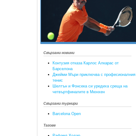
Свързани новини
Контузия отказа Карлос Алкарас от
Барселона
Джейми Мъри приключва с професионалния
тенис
Шелтън и Фонсека си уредиха среща на
четвъртфиналите в Мюнхен
Свързани турнири
Barcelona Open
Тагове
Рафаел Ходар