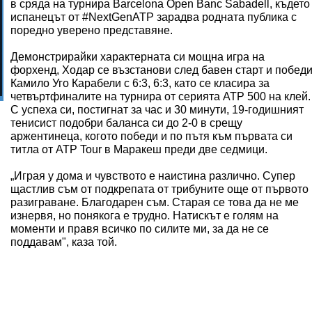
в сряда на турнира Barcelona Open Banc Sabadell, където
испанецът от #NextGenATP зарадва родната публика с
поредно уверено представяне.
Демонстрирайки характерната си мощна игра на
форхенд, Ходар се възстанови след бавен старт и побед
Камило Уго Карабели с 6:3, 6:3, като се класира за
четвъртфиналите на турнира от серията ATP 500 на клей.
С успеха си, постигнат за час и 30 минути, 19-годишният
тенисист подобри баланса си до 2-0 в срещу
аржентинеца, когото победи и по пътя към първата си
титла от ATP Tour в Маракеш преди две седмици.
„Играя у дома и чувството е наистина различно. Супер
щастлив съм от подкрепата от трибуните още от първото
разиграване. Благодарен съм. Старая се това да не ме
изнервя, но понякога е трудно. Натискът е голям на
моменти и правя всичко по силите ми, за да не се
поддавам", каза той.