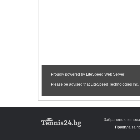
Забранено е използ
Правила за п