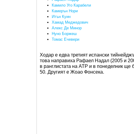
Камило Уго Карабели
Камерън Нори
Итън Куин
Хамад Меджедович
Алекс Де Минор
Нуно Боржеш
Томас Ечевери
Ходар е едва третият испански тийнейджъ
това направиха Рафаел Надал (2005 и 2006
в ранглистата на ATP и в понеделник ще б
50. Другият е Жоао Фонсека.