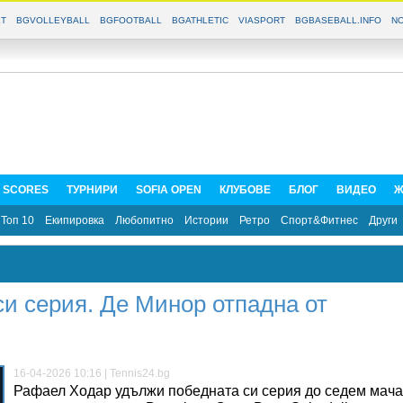
T
BGVOLLEYBALL
BGFOOTBALL
BGATHLETIC
VIASPORT
BGBASEBALL.INFO
NO
E SCORES
ТУРНИРИ
SOFIA OPEN
КЛУБОВЕ
БЛОГ
ВИДЕО
Ж
Топ 10
Екипировка
Любопитно
Истории
Ретро
Спорт&Фитнес
Други
и серия. Де Минор отпадна от
16-04-2026 10:16 | Tennis24.bg
Рафаел Ходар удължи победната си серия до седем мача