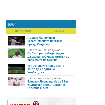
и
БЛОГ
ОТ АВТОРИТЕ
НАЗАЕМ
Адриан Манарино и
незавършената приказка
срещу Федерер
Блогът на Станко Димов
От Сампрас и Федерер до
Джокович и Синер: Уимбълдън
през очите на Серина
Топ историите при мъжете,
които да следим на
Уимбълдън
Блогът на Любо Тодоров
Елизара Янева ще бъде 32-ият
български представител в
Големия шлем