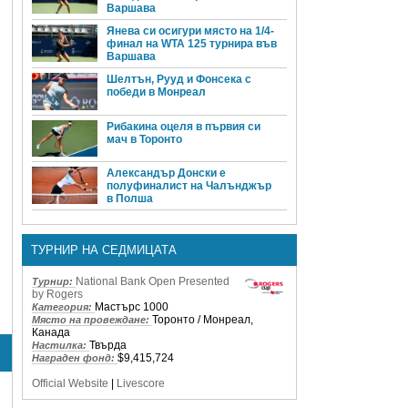
Варшава
Янева си осигури място на 1/4-
финал на WTA 125 турнира във
Варшава
Шелтън, Рууд и Фонсека с
победи в Монреал
Рибакина оцеля в първия си
мач в Торонто
Александър Донски е
полуфиналист на Чалънджър
в Полша
ТУРНИР НА СЕДМИЦАТА
National Bank Open Presented
Турнир:
by Rogers
Мастърс 1000
Категория:
Торонто / Монреал,
Място на провеждане:
Канада
Твърда
Настилка:
$9,415,724
Награден фонд:
Official Website
|
Livescore