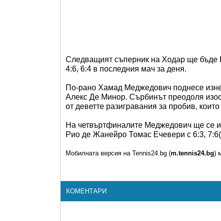
Следващият съперник на Ходар ще бъде К
4:6, 6:4 в последния мач за деня.
По-рано Хамад Меджедович поднесе изне
Алекс Де Минор. Сърбинът преодоля изоста
от деветте разигравания за пробив, кои
На четвъртфиналите Меджедович ще се и
Рио де Жанейро Томас Ечевери с 6:3, 7:6(
Мобилната версия на Tennis24.bg (
m.tennis24.bg
) 
КОМЕНТАРИ