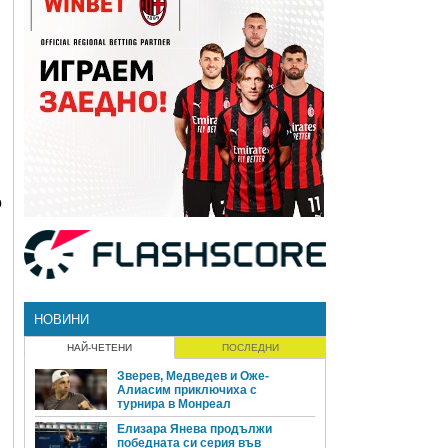
о
НОВИНИ
НАЙ-ЧЕТЕНИ
ПОСЛЕДНИ
Зверев, Медведев и Оже-
Алиасим приключиха с
турнира в Монреал
Елизара Янева продължи
победната си серия във