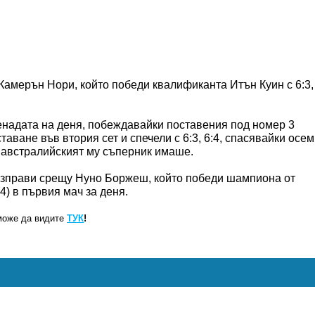
амерън Нори, който победи квалификанта Итън Куин с 6:3,
надата на деня, побеждавайки поставения под номер 3
ване във втория сет и спечели с 6:3, 6:4, спасявайки осем
то австралийският му съперник имаше.
зправи срещу Нуно Боржеш, който победи шампиона от
4) в първия мач за деня.
може да видите
ТУК
!