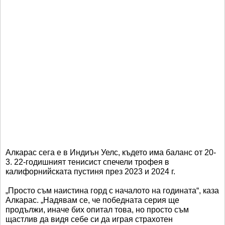
Алкарас сега е в Индиън Уелс, където има баланс от 20-
3. 22-годишният тенисист спечели трофея в
калифорнийската пустиня през 2023 и 2024 г.
„Просто съм наистина горд с началото на годината“, каза
Алкарас. „Надявам се, че победната серия ще
продължи, иначе бих опитал това, но просто съм
щастлив да видя себе си да играя страхотен