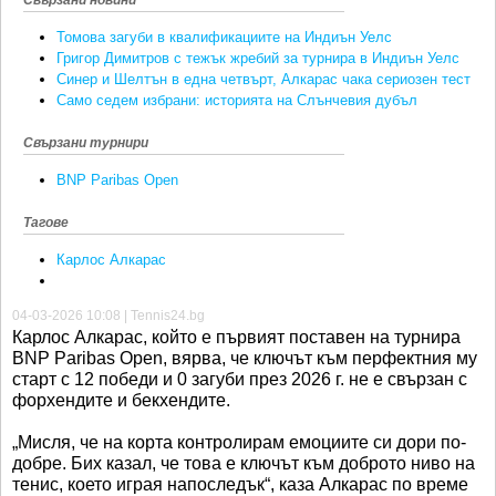
Томова загуби в квалификациите на Индиън Уелс
Григор Димитров с тежък жребий за турнира в Индиън Уелс
Синер и Шелтън в една четвърт, Алкарас чака сериозен тест
Само седем избрани: историята на Слънчевия дубъл
Свързани турнири
BNP Paribas Open
Тагове
Карлос Алкарас
04-03-2026 10:08 | Tennis24.bg
Карлос Алкарас, който е първият поставен на турнира
BNP Paribas Open, вярва, че ключът към перфектния му
старт с 12 победи и 0 загуби през 2026 г. не е свързан с
форхендите и бекхендите.
„Мисля, че на корта контролирам емоциите си дори по-
добре. Бих казал, че това е ключът към доброто ниво на
тенис, което играя напоследък“, каза Алкарас по време