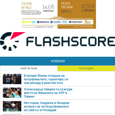
НОВИНИ
НАЙ-ЧЕТЕНИ
ПОСЛЕДНИ
Елизара Янева отпадна на
полуфиналите, гарантира си
нов рекорд в ранглистата
Александър Зверев си осигури
място на Финалите на ATP в
Торино
Нестеров, Андреев и Лазаров
излизат на четвъртфиналите
на сингъл в Пловдив