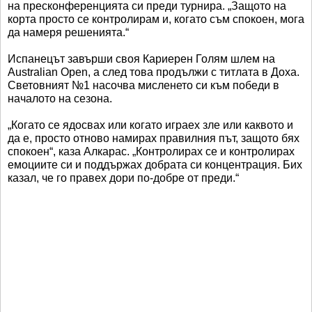
на пресконференцията си преди турнира. „Защото на
корта просто се контролирам и, когато съм спокоен, мога
да намеря решенията.“
Испанецът завърши своя Кариерен Голям шлем на
Australian Open, а след това продължи с титлата в Доха.
Световният №1 насочва мисленето си към победи в
началото на сезона.
„Когато се ядосвах или когато играех зле или каквото и
да е, просто отново намирах правилния път, защото бях
спокоен“, каза Алкарас. „Контролирах се и контролирах
емоциите си и поддържах добрата си концентрация. Бих
казал, че го правех дори по-добре от преди.“