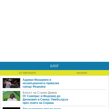
БЛОГ
ОТ АВТОРИТЕ
НАЗАЕМ
Адриан Манарино и
незавършената приказка
срещу Федерер
Блогът на Станко Димов
От Сампрас и Федерер до
Джокович и Синер: Уимбълдън
през очите на Серина