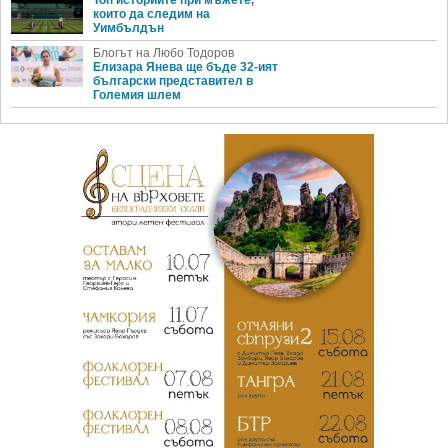
Топ историите при мъжете,
които да следим на
Уимбълдън
Блогът на Любо Тодоров
Елизара Янева ще бъде 32-ият
български представител в
Големия шлем