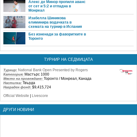
Алекс де Минор пропиля аванс
от сет и 5:2 и отпадна в
Монреал
Изабелла Шиникова
елиминира водачката в
схемата на турнир в Испания
Без изненади за фаворитките в
Торонто
ТУРНИР НА СЕДМИЦАТА
National Bank Open Presented by Rogers
Турнир:
Мастърс 1000
Категория:
Торонто / Монреал, Канада
Място на провеждане:
Твърда
Настилка:
$9,415,724
Награден фонд:
Official Website
|
Livescore
ДРУГИ НОВИНИ