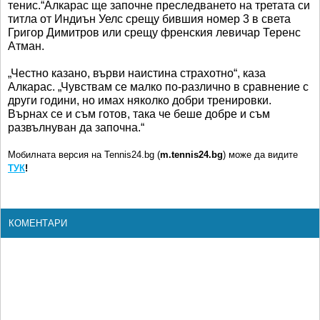
тенис.“Алкарас ще започне преследването на третата си
титла от Индиън Уелс срещу бившия номер 3 в света
Григор Димитров или срещу френския левичар Теренс
Атман.
„Честно казано, върви наистина страхотно“, каза
Алкарас. „Чувствам се малко по-различно в сравнение с
други години, но имах няколко добри тренировки.
Върнах се и съм готов, така че беше добре и съм
развълнуван да започна.“
Мобилната версия на Tennis24.bg (
m.tennis24.bg
) може да видите
ТУК
!
КОМЕНТАРИ