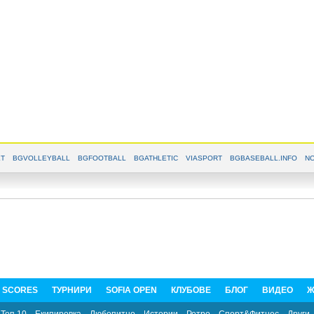
T
BGVOLLEYBALL
BGFOOTBALL
BGATHLETIC
VIASPORT
BGBASEBALL.INFO
NO
E SCORES
ТУРНИРИ
SOFIA OPEN
КЛУБОВЕ
БЛОГ
ВИДЕО
Ж