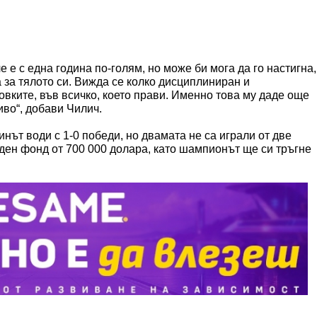
е е с една година по-голям, но може би мога да го настигна,
а за тялото си. Вижда се колко дисциплиниран и
овките, във всичко, което прави. Именно това му даде още
иво“, добави Чилич.
нът води с 1-0 победи, но двамата не са играли от две
аден фонд от 700 000 долара, като шампионът ще си тръгне