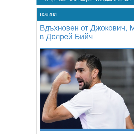
TV/Програма
Фотогалерии
Рекорди/Статистика
НОВИНИ
Вдъхновен от Джокович, М
в Делрей Бийч