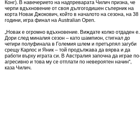
Конг). В навечерието на надпреварата Чилич призна, че
черпи вдъхновение от своя дългогодишен съперник на
корта Новак Джокович, който в началото на сезона, на 38
години, игра финал на Australian Open.
„Новак е огромно вдъхновение. Виждате колко отдаден е.
Дори след миналия сезон – като шампион, стигнал до
четири полуфинала в Големия шлем и претърпял загуби
срещу Карлос и Яник – той продължава да вярва и да
работи върху играта си. В Австралия започна да играе по
агресивно и това му се отплати по невероятен начин“,
каза Чилич.