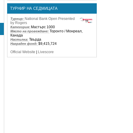
ТУРНИР НА СЕДМИЦАТА
National Bank Open Presented
Турнир:
by Rogers
Мастърс 1000
Категория:
Торонто / Монреал,
Място на провеждане:
Канада
Твърда
Настилка:
$9,415,724
Награден фонд:
Official Website
|
Livescore