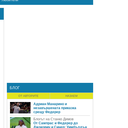
Любители
БЛОГ
ОТ АВТОРИТЕ
НАЗАЕМ
Адриан Манарино и
незавършената приказка
срещу Федерер
Блогът на Станко Димов
От Сампрас и Федерер до
Джокович и Синер: Уимбълдън