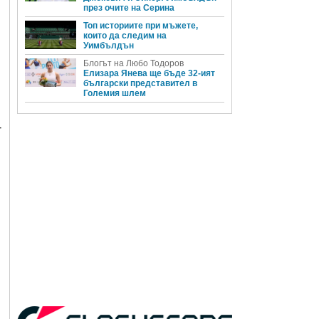
през очите на Серина
Топ историите при мъжете,
които да следим на
Уимбълдън
Блогът на Любо Тодоров
Елизара Янева ще бъде 32-ият
български представител в
Големия шлем
-