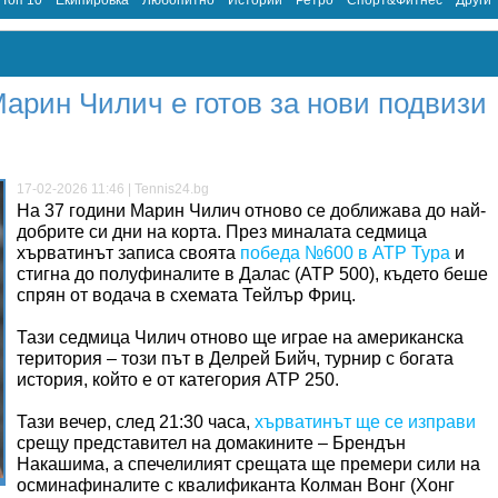
Топ 10
Екипировка
Любопитно
Истории
Ретро
Спорт&Фитнес
Други
арин Чилич е готов за нови подвизи
17-02-2026 11:46 | Tennis24.bg
На 37 години Марин Чилич отново се доближава до най-
добрите си дни на корта. През миналата седмица
хърватинът записа своята
победа №600 в АТР Тура
и
стигна до полуфиналите в Далас (АТР 500), където беше
спрян от водача в схемата Тейлър Фриц.
Тази седмица Чилич отново ще играе на американска
територия – този път в Делрей Бийч, турнир с богата
история, който е от категория АТР 250.
Тази вечер, след 21:30 часа,
хърватинът ще се изправи
срещу представител на домакините – Брендън
Накашима, а спечелилият срещата ще премери сили на
осминафиналите с квалификанта Колман Вонг (Хонг