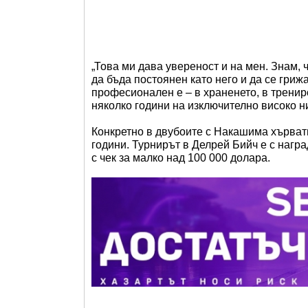
„Това ми дава увереност и на мен. Знам, ч
да бъда постоянен като него и да се гриж
професионален е – в храненето, в тренир
няколко години на изключително високо н
Конкретно в двубоите с Накашима хървати
години. Турнирът в Делрей Бийч е с нагр
с чек за малко над 100 000 долара.