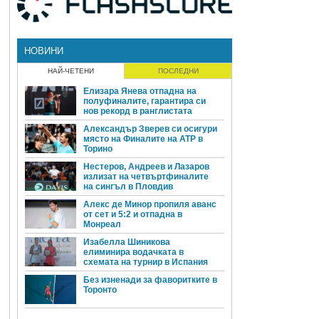
НОВИНИ
НАЙ-ЧЕТЕНИ
ПОСЛЕДНИ
Елизара Янева отпадна на
полуфиналите, гарантира си
нов рекорд в ранглистата
Александър Зверев си осигури
място на Финалите на ATP в
Торино
Нестеров, Андреев и Лазаров
излизат на четвъртфиналите
на сингъл в Пловдив
Алекс де Минор пропиля аванс
от сет и 5:2 и отпадна в
Монреал
Изабелла Шиникова
елиминира водачката в
схемата на турнир в Испания
Без изненади за фаворитките в
Торонто