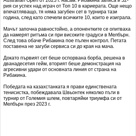
Australian Open от 2023 г. насам. Рибакина записа и 32-
рия си успех над играч от Топ 10 в кариерата. Още нещо
впечатляващо, тя няма загубен сет в турнира тази
година, след като спечели всичките 10, които е изиграла.
Мачът започна равностойно, а опонентките се опитваха
да намерят ритъма си при високите градуси в Мелбърн.
След това обаче Рибакина пое пълен контрол. Петата
поставена не загуби сервиса си до края на мача.
Докато първият сет беше оспорвана борба, решена в
дванадесетия гейм, вторият беше демонстрация на
агресивни удари от основната линия от страна на
Рибакина.
Победата на казахстанката я прави единствената
тенисистка, побеждавала Швьонтек няколко пъти в
турнир от Големия шлем, повтаряйки триумфа си от
Мелбърн през 2023 г.