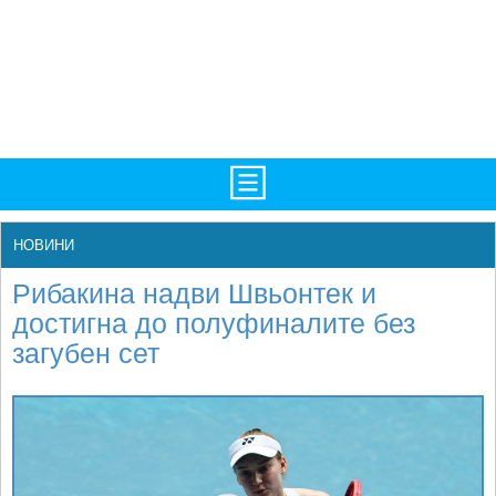
TV/Програма
НАЧАЛО
НОВИНИ
Фотогалерии
НОВИНИ
Рибакина надви Швьонтек и
Рекорди/Статистика
БГ
достигна до полуфиналите без
загубен сет
Топ 10
ATP
Екипировка
WTA
Любопитно
LIVE SCORES
Истории
ТУРНИРИ