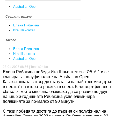
Australian Open
Свързани играчи
Елена Рибакина
Ига Швьонтек
Тагове
Елена Рибакина
Ига Швьонтек
Australian Open
28-01-2026 08:56 | Tennis24.bg
Елена Рибакина победи Ига Швьонтек със 7:5, 6:1 и се
класира за полуфиналите на Australian Open.
Казахстанката затвърди статута си на най-големия „трън
в петата“ на втората ракетка в света. В четвъртфинален
сблъсък, който мнозина очакваха да се развие по друг
начин, 26-годишната Рибакина успя елиминира
полякинята за по-малко от 90 минути.
С тази победа тя достига до първия си полуфинал на