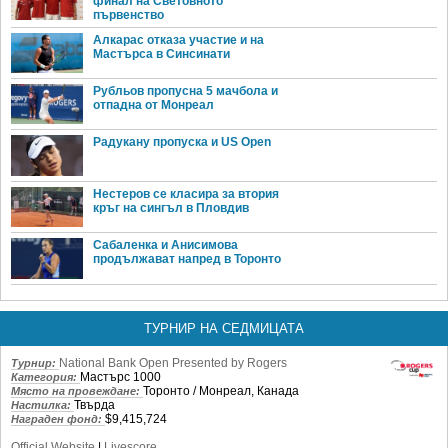
финал на Световното
първенство
Алкарас отказа участие и на
Мастърса в Синсинати
Рубльов пропусна 5 мачбола и
отпадна от Монреал
Радукану пропуска и US Open
Нестеров се класира за втория
кръг на сингъл в Пловдив
Сабаленка и Анисимова
продължават напред в Торонто
ТУРНИР НА СЕДМИЦАТА
National Bank Open Presented by Rogers
Турнир:
Мастърс 1000
Категория:
Торонто / Монреал, Канада
Място на провеждане:
Твърда
Настилка:
$9,415,724
Награден фонд:
Official Website
|
Livescore