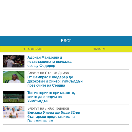
БЛОГ
ОТ АВТОРИТЕ
НАЗАЕМ
Адриан Манарино и
незавършената приказка
срещу Федерер
Блогът на Станко Димов
От Сампрас и Федерер до
Джокович и Синер: Уимбълдън
през очите на Серина
Топ историите при мъжете,
които да следим на
Уимбълдън
Блогът на Любо Тодоров
Елизара Янева ще бъде 32-ият
български представител в
Големия шлем