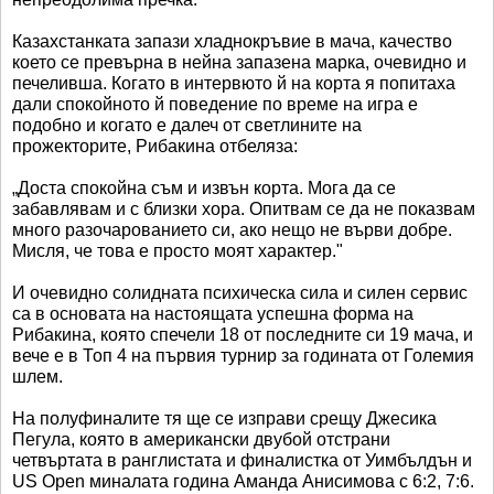
Казахстанката запази хладнокръвие в мача, качество
което се превърна в нейна запазена марка, очевидно и
печеливша. Когато в интервюто й на корта я попитаха
дали спокойното й поведение по време на игра е
подобно и когато е далеч от светлините на
прожекторите, Рибакина отбеляза:
„Доста спокойна съм и извън корта. Мога да се
забавлявам и с близки хора. Опитвам се да не показвам
много разочарованието си, ако нещо не върви добре.
Мисля, че това е просто моят характер."
И очевидно солидната психическа сила и силен сервис
са в основата на настоящата успешна форма на
Рибакина, която спечели 18 от последните си 19 мача, и
вече е в Топ 4 на първия турнир за годината от Големия
шлем.
На полуфиналите тя ще се изправи срещу Джесика
Пегула, която в американски двубой отстрани
четвъртата в ранглистата и финалистка от Уимбълдън и
US Open миналата година Аманда Анисимова с 6:2, 7:6.