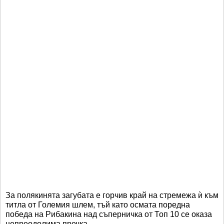
За полякинята загубата е горчив край на стремежа ѝ към
титла от Големия шлем, тъй като осмата поредна
победа на Рибакина над съперничка от Топ 10 се оказа
непреодолима пречка.