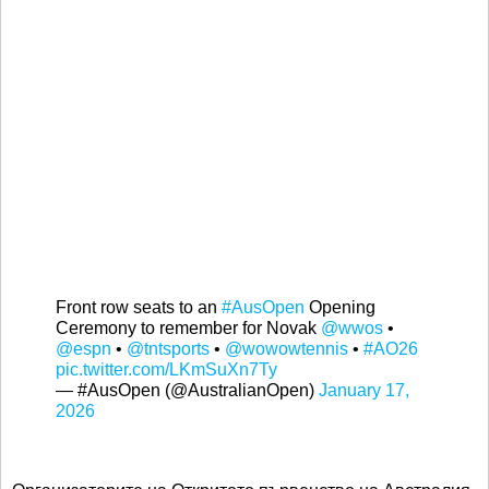
Front row seats to an
#AusOpen
Opening
Ceremony to remember for Novak
@wwos
•
@espn
•
@tntsports
•
@wowowtennis
•
#AO26
pic.twitter.com/LKmSuXn7Ty
— #AusOpen (@AustralianOpen)
January 17,
2026