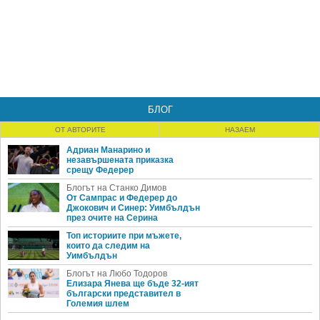
БЛОГ
ОТ АВТОРИТЕ
НАЗАЕМ
Адриан Манарино и
незавършената приказка
срещу Федерер
Блогът на Станко Димов
От Сампрас и Федерер до
Джокович и Синер: Уимбълдън
през очите на Серина
Топ историите при мъжете,
които да следим на
Уимбълдън
Блогът на Любо Тодоров
Елизара Янева ще бъде 32-ият
български представител в
Големия шлем