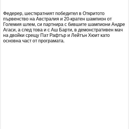
Федерер, шесткратният победител в Откритото
първенство на Австралия и 20-кратен шампион от
Големия шлем, си партнира с бившите шампиони Андре
Агаси, а след това и с Аш Барти, в демонстративен мач
на двойки срещу Пат Рафтър и Лейтън Хюит като
основна част от програмата.