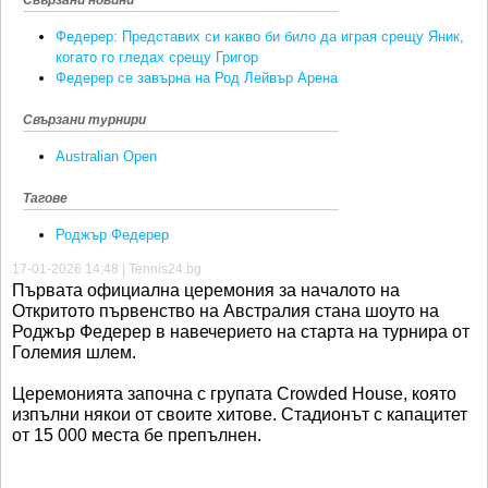
Федерер: Представих си какво би било да играя срещу Яник,
когато го гледах срещу Григор
Федерер се завърна на Род Лейвър Арена
Свързани турнири
Australian Open
Тагове
Роджър Федерер
17-01-2026 14:48 | Tennis24.bg
Първата официална церемония за началото на
Откритото първенство на Австралия стана шоуто на
Роджър Федерер в навечерието на старта на турнира от
Големия шлем.
Церемонията започна с групата Crowded House, която
изпълни някои от своите хитове. Стадионът с капацитет
от 15 000 места бе препълнен.