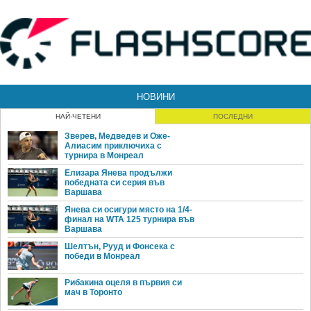
НОВИНИ
НАЙ-ЧЕТЕНИ
ПОСЛЕДНИ
Зверев, Медведев и Оже-
Алиасим приключиха с
турнира в Монреал
Елизара Янева продължи
победната си серия във
Варшава
Янева си осигури място на 1/4-
финал на WTA 125 турнира във
Варшава
Шелтън, Рууд и Фонсека с
победи в Монреал
Рибакина оцеля в първия си
мач в Торонто