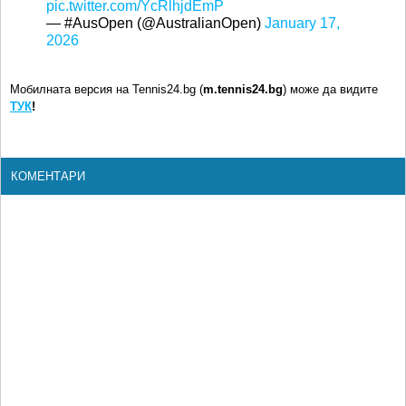
pic.twitter.com/YcRlhjdEmP
— #AusOpen (@AustralianOpen)
January 17,
2026
Мобилната версия на Tennis24.bg (
m.tennis24.bg
) може да видите
ТУК
!
КОМЕНТАРИ