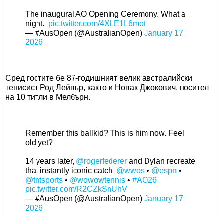
The inaugural AO Opening Ceremony. What a
night.
pic.twitter.com/4XLE1L6mot
— #AusOpen (@AustralianOpen)
January 17,
2026
Сред гостите бе 87-годишният велик австралийски
тенисист Род Лейвър, както и Новак Джокович, носител
на 10 титли в Мелбърн.
Remember this ballkid? This is him now. Feel
old yet?
14 years later,
@rogerfederer
and Dylan recreate
that instantly iconic catch
@wwos
•
@espn
•
@tntsports
•
@wowowtennis
•
#AO26
pic.twitter.com/R2CZkSnUhV
— #AusOpen (@AustralianOpen)
January 17,
2026