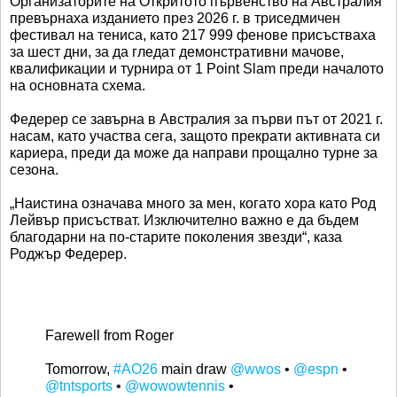
Организаторите на Откритото първенство на Австралия
превърнаха изданието през 2026 г. в триседмичен
фестивал на тениса, като 217 999 фенове присъстваха
за шест дни, за да гледат демонстративни мачове,
квалификации и турнира от 1 Point Slam преди началото
на основната схема.
Федерер се завърна в Австралия за първи път от 2021 г.
насам, като участва сега, защото прекрати активната си
кариера, преди да може да направи прощално турне за
сезона.
„Наистина означава много за мен, когато хора като Род
Лейвър присъстват. Изключително важно е да бъдем
благодарни на по-старите поколения звезди“, каза
Роджър Федерер.
Farewell from Roger
Tomorrow,
#AO26
main draw
@wwos
•
@espn
•
@tntsports
•
@wowowtennis
•