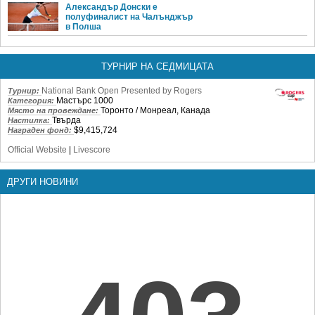
Александър Донски е
полуфиналист на Чалънджър
в Полша
ТУРНИР НА СЕДМИЦАТА
National Bank Open Presented by Rogers
Турнир:
Мастърс 1000
Категория:
Торонто / Монреал, Канада
Място на провеждане:
Твърда
Настилка:
$9,415,724
Награден фонд:
Official Website
|
Livescore
ДРУГИ НОВИНИ