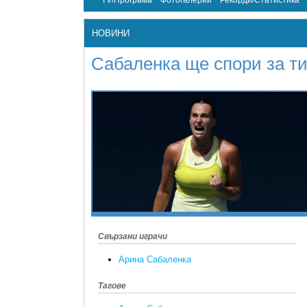
TV/Програма
Фотогалерии
Рекорди/Статистика
НОВИНИ
Сабаленка ще спори за ти
Свързани играчи
Арина Сабаленка
Тагове