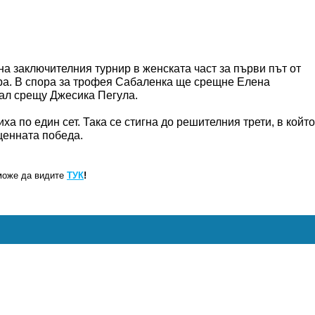
а заключителния турнир в женската част за първи път от
ера. В спора за трофея Сабаленка ще срещне Елена
ал срещу Джесика Пегула.
а по един сет. Така се стигна до решителния трети, в който
ценната победа.
може да видите
ТУК
!