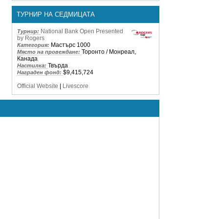
ТУРНИР НА СЕДМИЦАТА
National Bank Open Presented
Турнир:
by Rogers
Мастърс 1000
Категория:
Торонто / Монреал,
Място на провеждане:
Канада
Твърда
Настилка:
$9,415,724
Награден фонд:
Official Website
|
Livescore