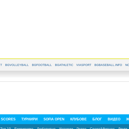
T
BGVOLLEYBALL
BGFOOTBALL
BGATHLETIC
VIASPORT
BGBASEBALL.INFO
NO
E SCORES
ТУРНИРИ
SOFIA OPEN
КЛУБОВЕ
БЛОГ
ВИДЕО
Ж