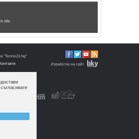
 "Tennis24.bg"
Контакти
Изработка на сайт
едостави
 съгласявате