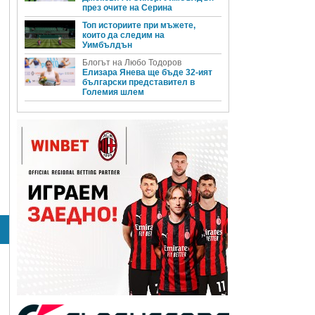
през очите на Серина
Топ историите при мъжете,
които да следим на
Уимбълдън
Блогът на Любо Тодоров
Елизара Янева ще бъде 32-ият
български представител в
Големия шлем