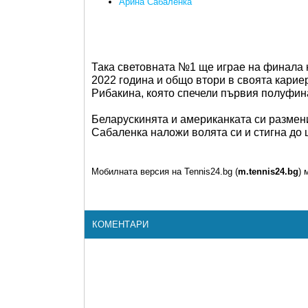
Арина Сабаленка
Така световната №1 ще играе на финала н
2022 година и общо втори в своята кари
Рибакина, която спечели първия полуфин
Беларускинята и американката си размених
Сабаленка наложи волята си и стигна до 
Мобилната версия на Tennis24.bg (
m.tennis24.bg
) 
КОМЕНТАРИ