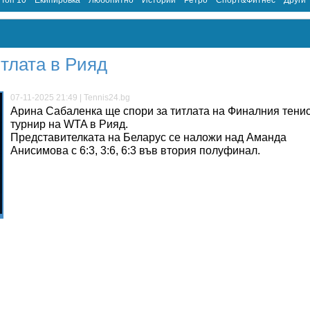
Топ 10
Екипировка
Любопитно
Истории
Ретро
Спорт&Фитнес
Други
тлата в Рияд
07-11-2025 21:49 | Tennis24.bg
Арина Сабаленка ще спори за титлата на Финалния тени
турнир на WTA в Рияд.
Представителката на Беларус се наложи над Аманда
Анисимова с 6:3, 3:6, 6:3 във втория полуфинал.