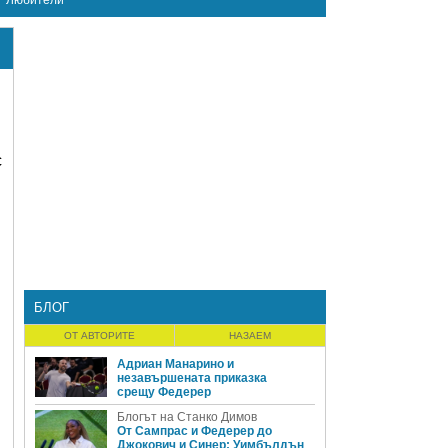
Любители
с
БЛОГ
ОТ АВТОРИТЕ
НАЗАЕМ
Адриан Манарино и
незавършената приказка
срещу Федерер
Блогът на Станко Димов
От Сампрас и Федерер до
Джокович и Синер: Уимбълдън