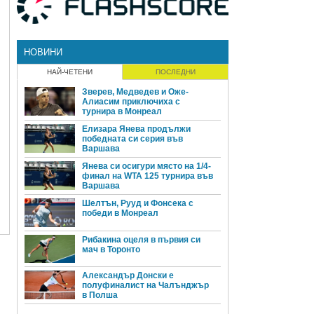
НОВИНИ
НАЙ-ЧЕТЕНИ
ПОСЛЕДНИ
Зверев, Медведев и Оже-
Алиасим приключиха с
турнира в Монреал
Елизара Янева продължи
победната си серия във
Варшава
Янева си осигури място на 1/4-
финал на WTA 125 турнира във
Варшава
Шелтън, Рууд и Фонсека с
победи в Монреал
Рибакина оцеля в първия си
мач в Торонто
Александър Донски е
полуфиналист на Чалънджър
в Полша