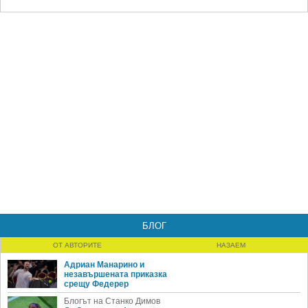
БЛОГ
ОТ АВТОРИТЕ
НАЗАЕМ
Адриан Манарино и
незавършената приказка
срещу Федерер
Блогът на Станко Димов