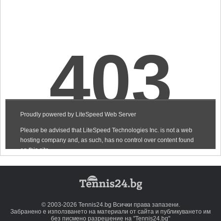
© 2003-2026 Tennis24.bg Всички права запазени.
Забранено е използването на материали от сайта и публикуването им
без писмено разрешение на "Tennis24.bg"