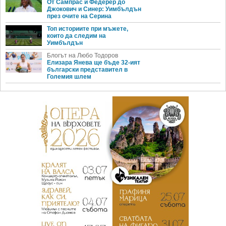
От Сампрас и Федерер до
Джокович и Синер: Уимбълдън
през очите на Серина
Топ историите при мъжете,
които да следим на
Уимбълдън
Блогът на Любо Тодоров
Елизара Янева ще бъде 32-ият
български представител в
Големия шлем