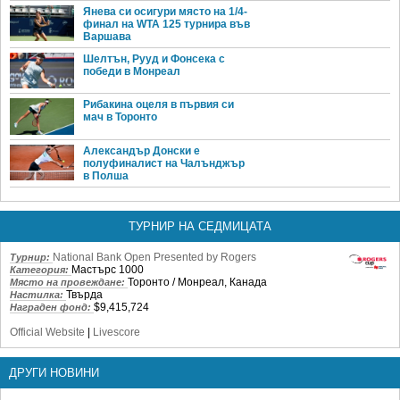
Янева си осигури място на 1/4-
финал на WTA 125 турнира във
Варшава
Шелтън, Рууд и Фонсека с
победи в Монреал
Рибакина оцеля в първия си
мач в Торонто
Александър Донски е
полуфиналист на Чалънджър
в Полша
ТУРНИР НА СЕДМИЦАТА
National Bank Open Presented by Rogers
Турнир:
Мастърс 1000
Категория:
Торонто / Монреал, Канада
Място на провеждане:
Твърда
Настилка:
$9,415,724
Награден фонд:
Official Website
|
Livescore
ДРУГИ НОВИНИ