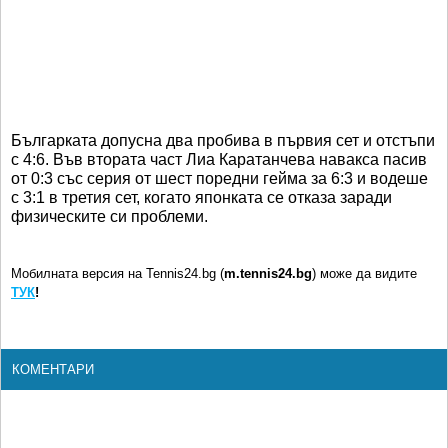
Българката допусна два пробива в първия сет и отстъпи
с 4:6. Във втората част Лиа Каратанчева навакса пасив
от 0:3 със серия от шест поредни гейма за 6:3 и водеше
с 3:1 в третия сет, когато японката се отказа заради
физическите си проблеми.
Мобилната версия на Tennis24.bg (
m.tennis24.bg
) може да видите
ТУК
!
КОМЕНТАРИ