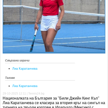
Ретро
SOFIA OPEN
Спорт&Фитнес
КЛУБОВЕ
Други
БЛОГ
Любители
ВИДЕО
ЖЪЛТО
РАКЕТНИ
Свързани играчи
Лиа Каратанчева
Тагове
Лиа Каратанчева
29-10-2025 12:11 | Tennis24.bg
Националката на България за "Били Джийн Кинг Къп"
Лиа Каратанчева се класира за втория кръг на сингъл на
турнира на твърди кортове в Ирапуато (Мексико) с