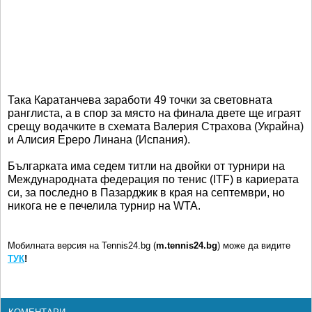
Така Каратанчева заработи 49 точки за световната
ранглиста, а в спор за място на финала двете ще играят
срещу водачките в схемата Валерия Страхова (Украйна)
и Алисия Ереро Линана (Испания).
Българката има седем титли на двойки от турнири на
Международната федерация по тенис (ITF) в кариерата
си, за последно в Пазарджик в края на септември, но
никога не е печелила турнир на WTA.
Мобилната версия на Tennis24.bg (
m.tennis24.bg
) може да видите
ТУК
!