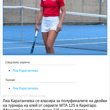
Ретро
SOFIA OPEN
Спорт&Фитнес
КЛУБОВЕ
Други
БЛОГ
Любители
ВИДЕО
ЖЪЛТО
РАКЕТНИ
Свързани играчи
Лиа Каратанчева
Тагове
Лиа Каратанчева
24-10-2025 11:57 | Tennis24.bg
Лиа Каратанчева се класира за полуфиналите на двойки
на турнира на клей от сериите WTA 125 в Керетаро