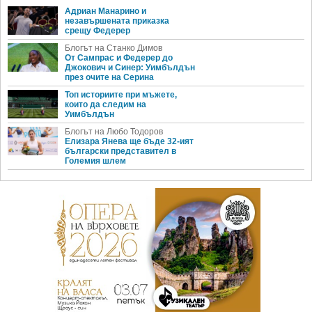
Адриан Манарино и
незавършената приказка
срещу Федерер
Блогът на Станко Димов
От Сампрас и Федерер до
Джокович и Синер: Уимбълдън
през очите на Серина
Топ историите при мъжете,
които да следим на
Уимбълдън
Блогът на Любо Тодоров
Елизара Янева ще бъде 32-ият
български представител в
Големия шлем