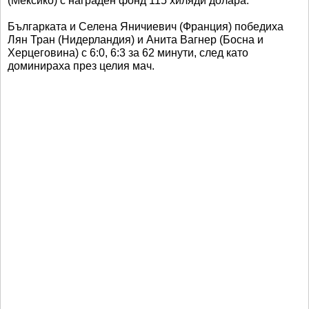
(Мексико) с награден фонд 115 хиляди долара.
Българката и Селена Яничиевич (Франция) победиха
Лян Тран (Нидерландия) и Анита Вагнер (Босна и
Херцеговина) с 6:0, 6:3 за 62 минути, след като
доминираха през целия мач.