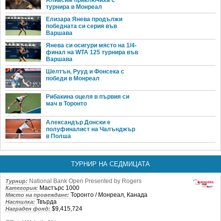
турнира в Монреал
Елизара Янева продължи
победната си серия във
Варшава
Янева си осигури място на 1/4-
финал на WTA 125 турнира във
Варшава
Шелтън, Рууд и Фонсека с
победи в Монреал
Рибакина оцеля в първия си
мач в Торонто
Александър Донски е
полуфиналист на Чалънджър
в Полша
ТУРНИР НА СЕДМИЦАТА
National Bank Open Presented by Rogers
Турнир:
Мастърс 1000
Категория:
Торонто / Монреал, Канада
Място на провеждане:
Твърда
Настилка:
$9,415,724
Награден фонд: