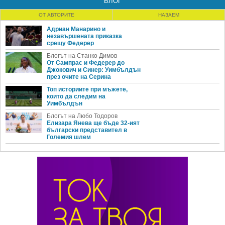
БЛОГ
ОТ АВТОРИТЕ
НАЗАЕМ
Адриан Манарино и
незавършената приказка
срещу Федерер
Блогът на Станко Димов
От Сампрас и Федерер до
Джокович и Синер: Уимбълдън
през очите на Серина
Топ историите при мъжете,
които да следим на
Уимбълдън
Блогът на Любо Тодоров
Елизара Янева ще бъде 32-ият
български представител в
Големия шлем