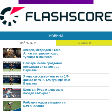
НОВИНИ
НАЙ-ЧЕТЕНИ
ПОСЛЕДНИ
Зверев, Медведев и Оже-
Алиасим приключиха с
турнира в Монреал
Елизара Янева продължи
победната си серия във
Варшава
Янева си осигури място на 1/4-
финал на WTA 125 турнира във
Варшава
Шелтън, Рууд и Фонсека с
победи в Монреал
Рибакина оцеля в първия си
мач в Торонто