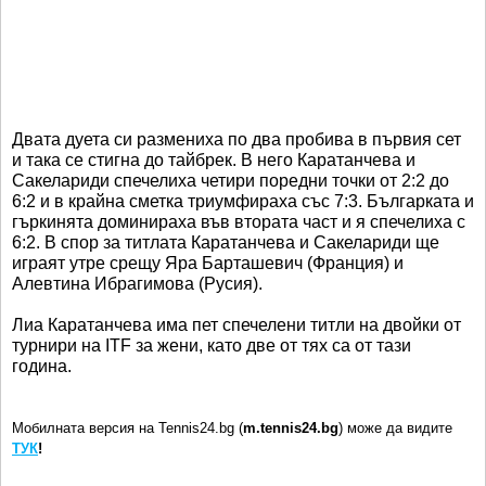
Двата дуета си размениха по два пробива в първия сет
и така се стигна до тайбрек. В него Каратанчева и
Сакелариди спечелиха четири поредни точки от 2:2 до
6:2 и в крайна сметка триумфираха със 7:3. Българката и
гъркинята доминираха във втората част и я спечелиха с
6:2. В спор за титлата Каратанчева и Сакелариди ще
играят утре срещу Яра Барташевич (Франция) и
Алевтина Ибрагимова (Русия).
Лиа Каратанчева има пет спечелени титли на двойки от
турнири на ITF за жени, като две от тях са от тази
година.
Мобилната версия на Tennis24.bg (
m.tennis24.bg
) може да видите
ТУК
!