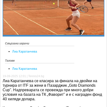
Ретро
SOFIA OPEN
Спорт&Фитнес
КЛУБОВЕ
Други
БЛОГ
Любители
ВИДЕО
ЖЪЛТО
РАКЕТНИ
Свързани играчи
Лиа Каратанчева
Тагове
Лиа Каратанчева
19-09-2025 12:01 | Tennis24.bg
Лиа Каратанчева се класира за финала на двойки на
турнира от ITF за жени в Пазарджик „Goto Diamonds
Cup". Надпреварата се провежда при много добри
условия на базата на ТК „Фаворит" и е с награден фонд
40 хиляди долара.