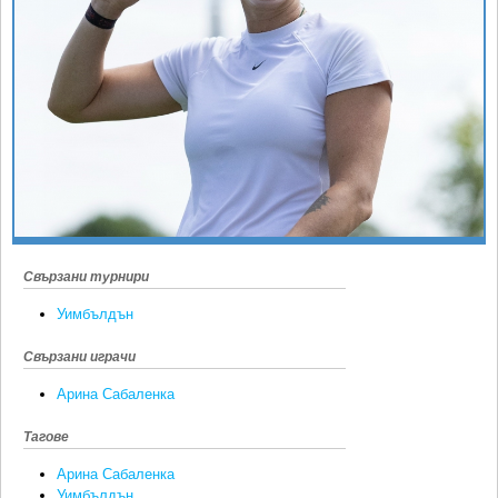
Ретро
SOFIA OPEN
Спорт&Фитнес
КЛУБОВЕ
Други
БЛОГ
Любители
ВИДЕО
ЖЪЛТО
РАКЕТНИ
Свързани турнири
Уимбълдън
Свързани играчи
Арина Сабаленка
Тагове
Арина Сабаленка
Уимбълдън