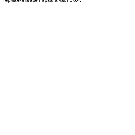
германката взе първата част с 6:4.