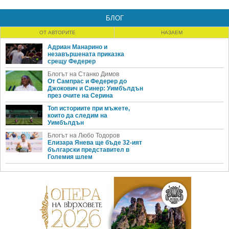
БЛОГ
ОТ АВТОРИТЕ
НАЗАЕМ
Адриан Манарино и
незавършената приказка
срещу Федерер
Блогът на Станко Димов
От Сампрас и Федерер до
Джокович и Синер: Уимбълдън
през очите на Серина
Топ историите при мъжете,
които да следим на
Уимбълдън
Блогът на Любо Тодоров
Елизара Янева ще бъде 32-ият
български представител в
Големия шлем