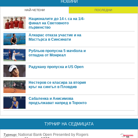
НОВИНИ
НАЙ-ЧЕТЕНИ
ПОСЛЕДНИ
Националите до 14 г. са на 1/4-
финал на Световното
първенство
Алкарас отказа участие и на
Мастърса в Синсинати
Рубльов пропусна 5 мачбола и
отпадна от Монреал
Радукану пропуска и US Open
Нестеров се класира за втория
кръг на сингъл в Пловдив
Сабаленка и Анисимова
продължават напред в Торонто
ТУРНИР НА СЕДМИЦАТА
National Bank Open Presented by Rogers
Турнир: