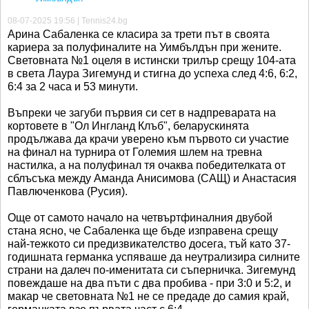
08-07-2025 19:56 | Tennis24.bg
Арина Сабаленка се класира за трети път в своята
кариера за полуфиналите на Уимбълдън при жените.
Световната №1 оцеля в истински трилър срещу 104-ата
в света Лаура Зигемунд и стигна до успеха след 4:6, 6:2,
6:4 за 2 часа и 53 минути.
Въпреки че загуби първия си сет в надпреварата на
кортовете в "Ол Ингланд Клъб", беларускинята
продължава да крачи уверено към първото си участие
на финал на турнира от Големия шлем на тревна
настилка, а на полуфинал тя очаква победителката от
сблъсъка между Аманда Анисимова (САЩ) и Анастасия
Павлюченкова (Русия).
Още от самото начало на четвъртфиналния двубой
стана ясно, че Сабаленка ще бъде изправена срещу
най-тежкото си предизвикателство досега, тъй като 37-
годишната германка успяваше да неутрализира силните
страни на далеч по-именитата си съперничка. Зигемунд
повеждаше на два пъти с два пробива - при 3:0 и 5:2, и
макар че световната №1 не се предаде до самия край,