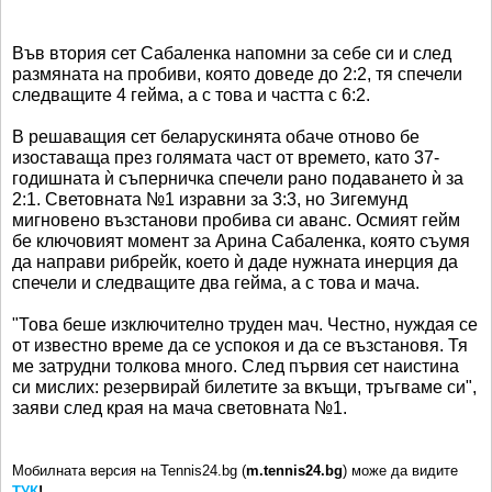
Във втория сет Сабаленка напомни за себе си и след
размяната на пробиви, която доведе до 2:2, тя спечели
следващите 4 гейма, а с това и частта с 6:2.
В решаващия сет беларускинята обаче отново бе
изоставаща през голямата част от времето, като 37-
годишната ѝ съперничка спечели рано подаването ѝ за
2:1. Световната №1 изравни за 3:3, но Зигемунд
мигновено възстанови пробива си аванс. Осмият гейм
бе ключовият момент за Арина Сабаленка, която съумя
да направи рибрейк, което ѝ даде нужната инерция да
спечели и следващите два гейма, а с това и мача.
"Това беше изключително труден мач. Честно, нуждая се
от известно време да се успокоя и да се възстановя. Тя
ме затрудни толкова много. След първия сет наистина
си мислих: резервирай билетите за вкъщи, тръгваме си",
заяви след края на мача световната №1.
Мобилната версия на Tennis24.bg (
m.tennis24.bg
) може да видите
ТУК
!