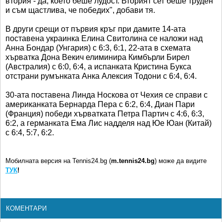
втория - да, което беше лудост. Вторият сет беше труден
и съм щастлива, че победих", добави тя.
В други срещи от първия кръг при дамите 14-ата
поставена украинка Елина Свитолина се наложи над
Анна Бондар (Унгария) с 6:3, 6:1, 22-ата в схемата
хърватка Дона Векич елиминира Кимбърли Бирел
(Австралия) с 6:0, 6:4, а испанката Кристина Букса
отстрани румънката Анка Алексия Тодони с 6:4, 6:4.
30-ата поставена Линда Носкова от Чехия се справи с
американката Бернарда Пера с 6:2, 6:4, Диан Пари
(Франция) победи хърватката Петра Партич с 4:6, 6:3,
6:2, а германката Ема Лис надделя над Юе Юан (Китай)
с 6:4, 5:7, 6:2.
Мобилната версия на Tennis24.bg (
m.tennis24.bg
) може да видите
ТУК
!
КОМЕНТАРИ