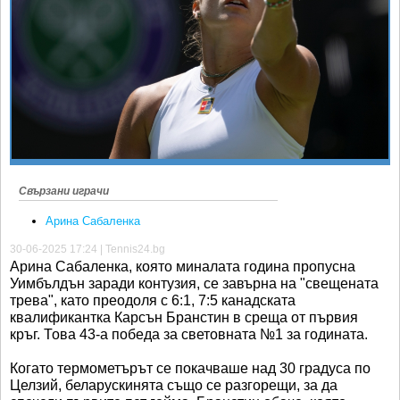
Ретро
SOFIA OPEN
Спорт&Фитнес
КЛУБОВЕ
Други
БЛОГ
Любители
ВИДЕО
ЖЪЛТО
РАКЕТНИ
Свързани играчи
Арина Сабаленка
30-06-2025 17:24 | Tennis24.bg
Арина Сабаленка, която миналата година пропусна
Уимбълдън заради контузия, се завърна на "свещената
трева", като преодоля с 6:1, 7:5 канадската
квалификантка Карсън Бранстин в среща от първия
кръг. Това 43-а победа за световната №1 за годината.
Когато термометърът се покачваше над 30 градуса по
Целзий, беларускинята също се разгорещи, за да