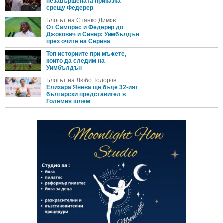
незавършената приказка
срещу Федерер
Блогът на Станко Димов
От Сампрас и Федерер до
Джокович и Синер: Уимбълдън
през очите на Серина
Топ историите при мъжете,
които да следим на
Уимбълдън
Блогът на Любо Тодоров
Елизара Янева ще бъде 32-ият
български представител в
Големия шлем