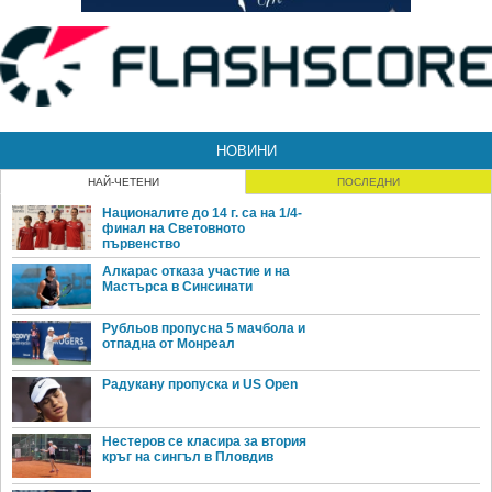
НОВИНИ
НАЙ-ЧЕТЕНИ
ПОСЛЕДНИ
Националите до 14 г. са на 1/4-
финал на Световното
първенство
Алкарас отказа участие и на
Мастърса в Синсинати
Рубльов пропусна 5 мачбола и
отпадна от Монреал
Радукану пропуска и US Open
Нестеров се класира за втория
кръг на сингъл в Пловдив