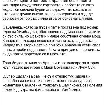
спечели първите пет гейма. Бранстин обаче, която
жонглира между тенис кортовете и работата си като
модел, си спечели бурни аплодисменти, когато във
втория затрудни именитата си съперничка и отдаде
сериозен отпор със силна игра от основната линия.
Сабаленка, която за първи път е поставена под номер
едно на Уимбълдън, обикновено надвива съперничките
си със сила, но Бранстин имаше собствена огнева мощ.
Канадката пласира няколко отлични аса, за да остане
напред във втория сет, но при 5:5 Сабаленка усети своя
шанс и проби подаването ѝ, като принуди съперничката
си да прати форхенда си в мрежата.
Това бе достатъчно за Арина и тя се класира за втория
кръг, където ще играе с Мари Боузкова или Лулу Сун.
„Супер щастлива съм, че съм отново тук, здрава и
способна да се състезавам на този красив турнир",
коментира Сабаленка, трикратна шампионка от Големия
шлем и двукратна финалистка от Уимбълдън.