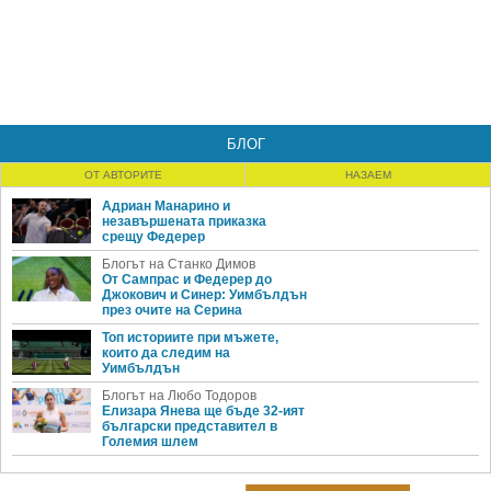
БЛОГ
ОТ АВТОРИТЕ
НАЗАЕМ
Адриан Манарино и
незавършената приказка
срещу Федерер
Блогът на Станко Димов
От Сампрас и Федерер до
Джокович и Синер: Уимбълдън
през очите на Серина
Топ историите при мъжете,
които да следим на
Уимбълдън
Блогът на Любо Тодоров
Елизара Янева ще бъде 32-ият
български представител в
Големия шлем