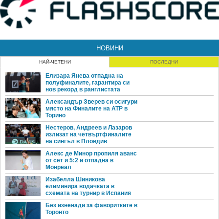
НОВИНИ
НАЙ-ЧЕТЕНИ
ПОСЛЕДНИ
Елизара Янева отпадна на
полуфиналите, гарантира си
нов рекорд в ранглистата
Александър Зверев си осигури
място на Финалите на ATP в
Торино
Нестеров, Андреев и Лазаров
излизат на четвъртфиналите
на сингъл в Пловдив
Алекс де Минор пропиля аванс
от сет и 5:2 и отпадна в
Монреал
Изабелла Шиникова
елиминира водачката в
схемата на турнир в Испания
Без изненади за фаворитките в
Торонто