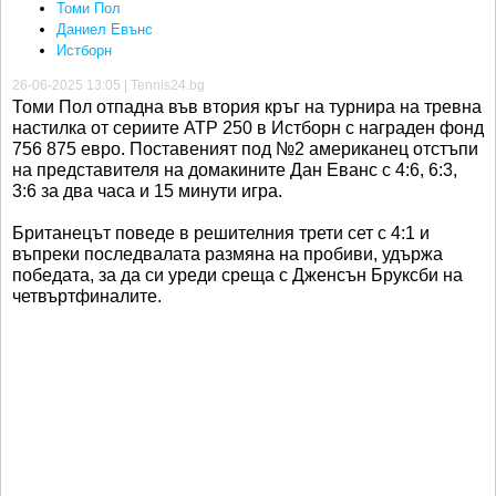
Томи Пол
Даниел Евънс
Истборн
26-06-2025 13:05 | Tennis24.bg
Томи Пол отпадна във втория кръг на турнира на тревна
настилка от сериите ATP 250 в Истборн с награден фонд
756 875 евро. Поставеният под №2 американец отстъпи
на представителя на домакините Дан Еванс с 4:6, 6:3,
3:6 за два часа и 15 минути игра.
Британецът поведе в решителния трети сет с 4:1 и
въпреки последвалата размяна на пробиви, удържа
победата, за да си уреди среща с Дженсън Бруксби на
четвъртфиналите.