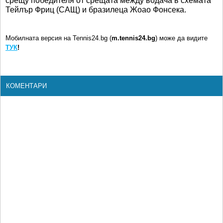
срещу победителя от срещата между водача в схемата
Тейлър Фриц (САЩ) и бразилеца Жоао Фонсека.
Мобилната версия на Tennis24.bg (
m.tennis24.bg
) може да видите
ТУК
!
КОМЕНТАРИ