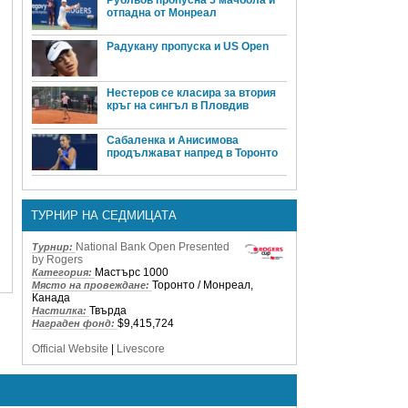
отпадна от Монреал
Радукану пропуска и US Open
Нестеров се класира за втория
кръг на сингъл в Пловдив
Сабаленка и Анисимова
продължават напред в Торонто
ТУРНИР НА СЕДМИЦАТА
National Bank Open Presented
Турнир:
by Rogers
Мастърс 1000
Категория:
Торонто / Монреал,
Място на провеждане:
Канада
Твърда
Настилка:
$9,415,724
Награден фонд:
Official Website
|
Livescore