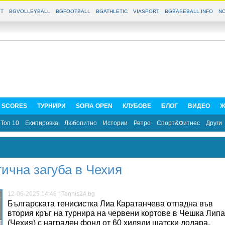
T
BGVOLLEYBALL
BGFOOTBALL
BGATHLETIC
VIASPORT
BGBASEBALL.INFO
NO
E SCORES
ТУРНИРИ
SOFIA OPEN
КЛУБОВЕ
БЛОГ
ВИДЕО
Ж
Топ 10
Екипировка
Любопитно
Истории
Ретро
Спорт&Фитнес
Други
ична загуба в Чехия
12-06-2025 14:46 | Tennis24.bg
Българската тенисистка Лиа Каратанчева отпадна във
втория кръг на турнира на червени кортове в Чешка Липа
(Чехия) с награден фонд от 60 хиляди щатски долара.