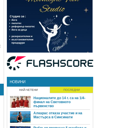
с
НОВИНИ
НАЙ-ЧЕТЕНИ
ПОСЛЕДНИ
Националите до 14 г. са на 1/4-
финал на Световното
първенство
Алкарас отказа участие и на
Мастърса в Синсинати
Рубльов пропусна 5 мачбола и