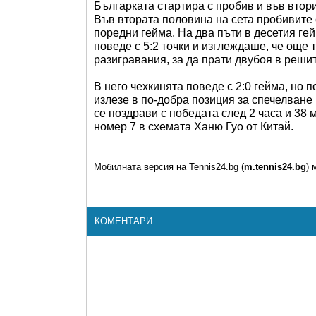
Българката стартира с пробив и във втория
Във втората половина на сета пробивите 
поредни гейма. На два пъти в десетия ге
поведе с 5:2 точки и изглеждаше, че още 
разигравания, за да прати двубоя в решит
В него чехкинята поведе с 2:0 гейма, но 
излезе в по-добра позиция за спечелване 
се поздрави с победата след 2 часа и 38
номер 7 в схемата Ханю Гуо от Китай.
Мобилната версия на Tennis24.bg (
m.tennis24.bg
) 
КОМЕНТАРИ