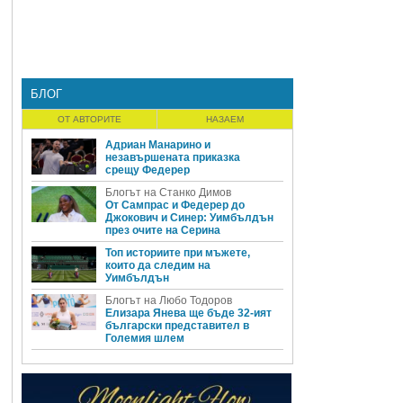
БЛОГ
ОТ АВТОРИТЕ
НАЗАЕМ
Адриан Манарино и
незавършената приказка
срещу Федерер
Блогът на Станко Димов
От Сампрас и Федерер до
Джокович и Синер: Уимбълдън
през очите на Серина
Топ историите при мъжете,
които да следим на
Уимбълдън
Блогът на Любо Тодоров
Елизара Янева ще бъде 32-ият
български представител в
Големия шлем