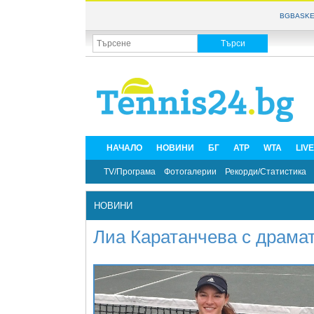
BGBASKE
НАЧАЛО
НОВИНИ
БГ
ATP
WTA
LIV
TV/Програма
Фотогалерии
Рекорди/Статистика
НОВИНИ
Лиа Каратанчева с драмат