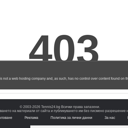
© 2003-2026 Tennis24.bg Всички права запазени.
ването на материали от сайта и публикуването им без писмено разрешение на
олзване
Реклама
Политика за лични данни
За нас