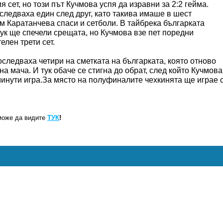
 сет, но този път Кучмова успя да изравни за 2:2 гейма.
следваха един след друг, като такива имаше в шест
йм Каратанчева спаси и сетболи. В тайбрека българката
тук ще спечели срещата, но Кучмова взе пет поредни
елен трети сет.
последваха четири на сметката на българката, която отново
на мача. И тук обаче се стигна до обрат, след който Кучмова
 минути игра.За място на полуфиналите чехкинята ще играе 
може да видите
ТУК
!