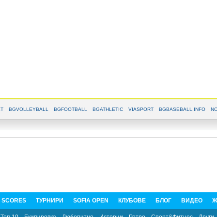
T
BGVOLLEYBALL
BGFOOTBALL
BGATHLETIC
VIASPORT
BGBASEBALL.INFO
NO
E SCORES
ТУРНИРИ
SOFIA OPEN
КЛУБОВЕ
БЛОГ
ВИДЕО
Ж