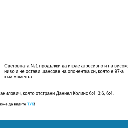
Световната №1 продължи да играе агресивно и на висок
ниво и не остави шансове на опонентка си, която е 97-а
към момента.
нилович, която отстрани Даниел Колинс 6:4, 3;6, 6:4.
може да видите
ТУК
!