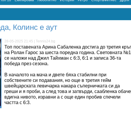
Топ 10
Екипировка
Любопитно
Истории
Ретро
Спорт&Фитнес
Други
да, Колинс е аут
28-05-2025 21:45 | Tennis24.bg
Топ поставената Арина Сабаленка достига до третия кръ
на Ролан Гарос за шеста поредна година. Световната №1
се наложи над Джил Тайхман с 6:3, 6:1 и записа
36-та
победа през сезона.
В началото на мача и двете бяха стабилни при
собствените си подавания, но още в третия гейм
швейцарската левичарка накара съперничката си да
греши и я проби, а след това и затвърди, саабленка обаче
вдигна нивото, изравни а с още един пробив спечели
частта с 6:3.