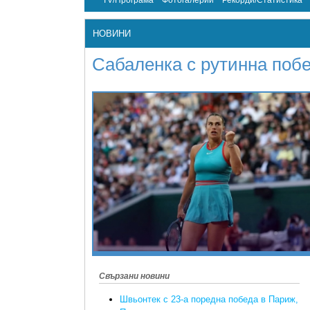
TV/Програма
Фотогалерии
Рекорди/Статистика
НОВИНИ
Сабаленка с рутинна побе
Свързани новини
Швьонтек с 23-а поредна победа в Париж,