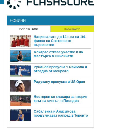
НОВИНИ
НАЙ-ЧЕТЕНИ
ПОСЛЕДНИ
Националите до 14 г. са на 1/4-
финал на Световното
първенство
Алкарас отказа участие и на
Мастърса в Синсинати
Рубльов пропусна 5 мачбола и
отпадна от Монреал
Радукану пропуска и US Open
Нестеров се класира за втория
кръг на сингъл в Пловдив
Сабаленка и Анисимова
продължават напред в Торонто