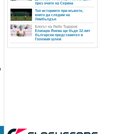
през очите на Серина
Топ историите при мъжете,
които да следим на
Уимбълдън
Блогът на Любо Тодоров
Елизара Янева ще бъде 32-ият
български представител в
Големия шлем
о