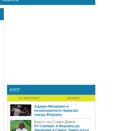
Любители
г
БЛОГ
ОТ АВТОРИТЕ
НАЗАЕМ
Адриан Манарино и
незавършената приказка
срещу Федерер
Блогът на Станко Димов
От Сампрас и Федерер до
Джокович и Синер: Уимбълдън