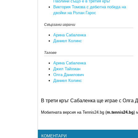
Паолини също е в третия кръг
Виктория Томова с дебютна победа на
двойки на Ролан Гарос
Свързани играчи
Арина Сабаленка
Даниел Колинс
Тагове
Арина Сабаленка
Джил Тайхман
Олга Данилович
Даниел Колинс
В трети кръг Сабаленка ще играе с Олга Да
Мобилната версия на Tennis24.bg (
m.tennis24.bg
) 
КОМЕНТАРИ