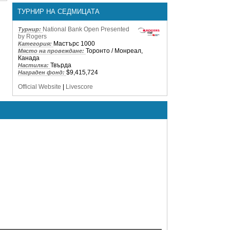
ТУРНИР НА СЕДМИЦАТА
National Bank Open Presented
Турнир:
by Rogers
Мастърс 1000
Категория:
Торонто / Монреал,
Място на провеждане:
Канада
Твърда
Настилка:
$9,415,724
Награден фонд:
Official Website
|
Livescore