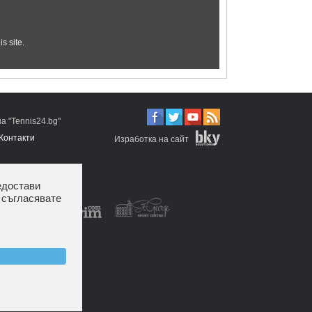
 "Tennis24.bg"
Контакти
Изработка на сайт
едостави
 съгласявате