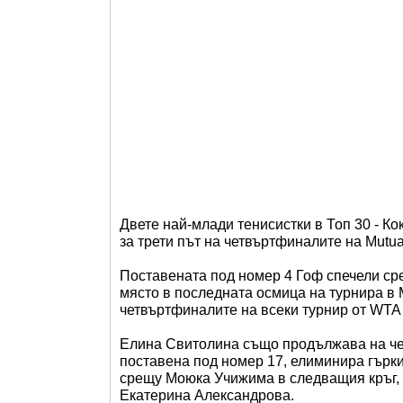
Двете най-млади тенисистки в Топ 30 - К
за трети път на четвъртфиналите на Mutua
Поставената под номер 4 Гоф спечели срещ
място в последната осмица на турнира в 
четвъртфиналите на всеки турнир от WTA
Елина Свитолина също продължава на чет
поставена под номер 17, елиминира гърки
срещу Моюка Учижима в следващия кръг, сл
Екатерина Александрова.