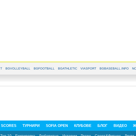
T
BGVOLLEYBALL
BGFOOTBALL
BGATHLETIC
VIASPORT
BGBASEBALL.INFO
NO
E SCORES
ТУРНИРИ
SOFIA OPEN
КЛУБОВЕ
БЛОГ
ВИДЕО
Ж