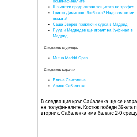
осминафиналите
Швьонтек продължава защитата на трофея
Григор Димитров: Любовта? Надявам се ми
помага!
Саша Зверев приключи курса в Мадрид
Рууд и Медведев ще играят на ¼-финал в
Мадрид
Свързани турнири
Mutua Madrid Open
Свързани играчи
Елина Свитолина
Арина Сабаленка
В следващия кръг Сабаленка ще се изпра
на полуфиналите. Костюк победи 39-ата п
вторник. Сабаленка има баланс 2-0 срещу