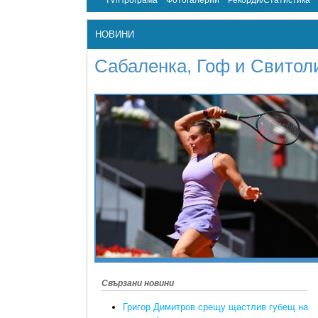
TV/Програма
Фотогалерии
Рекорди/Статистика
НОВИНИ
Сабаленка, Гоф и Свитол
Свързани новини
Григор Димитров срещу щастлив губещ на