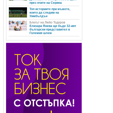
през очите на Серина
Топ историите при мъжете,
които да следим на
Уимбълдън
Блогът на Любо Тодоров
Елизара Янева ще бъде 32-ият
български представител в
Големия шлем