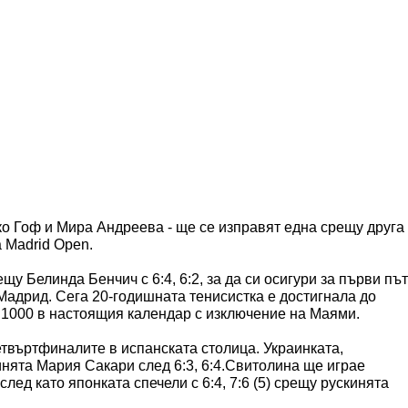
око Гоф и Мира Андреева - ще се изправят една срещу друга
 Madrid Open.
у Белинда Бенчич с 6:4, 6:2, за да си осигури за първи път
Мадрид. Сега 20-годишната тенисистка е достигнала до
 1000 в настоящия календар с изключение на Маями.
въртфиналите в испанската столица. Украинката,
нята Мария Сакари след 6:3, 6:4.Свитолина ще играе
ед като японката спечели с 6:4, 7:6 (5) срещу рускинята