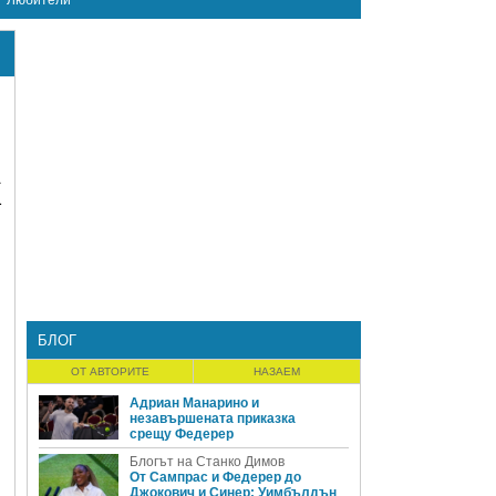
Любители
1
БЛОГ
ОТ АВТОРИТЕ
НАЗАЕМ
Адриан Манарино и
незавършената приказка
срещу Федерер
Блогът на Станко Димов
От Сампрас и Федерер до
Джокович и Синер: Уимбълдън