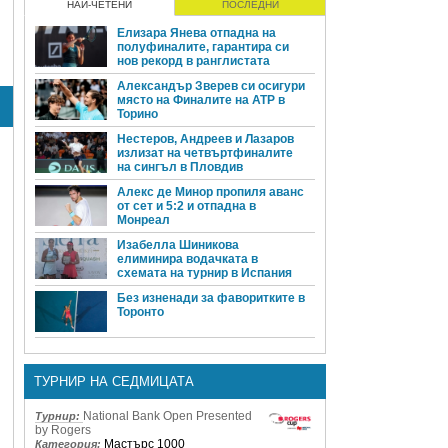
НАЙ-ЧЕТЕНИ
ПОСЛЕДНИ
Елизара Янева отпадна на
полуфиналите, гарантира си
нов рекорд в ранглистата
Александър Зверев си осигури
място на Финалите на ATP в
Торино
Нестеров, Андреев и Лазаров
излизат на четвъртфиналите
на сингъл в Пловдив
Алекс де Минор пропиля аванс
от сет и 5:2 и отпадна в
Монреал
Изабелла Шиникова
елиминира водачката в
схемата на турнир в Испания
Без изненади за фаворитките в
Торонто
ТУРНИР НА СЕДМИЦАТА
National Bank Open Presented
Турнир:
by Rogers
Мастърс 1000
Категория: