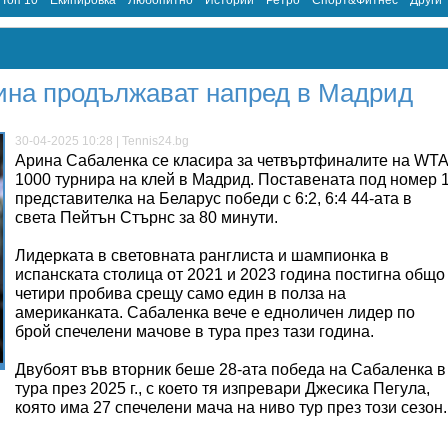
Топ 10
Екипировка
Любопитно
Истории
Ретро
Спорт&Фитнес
Други
ина продължават напред в Мадрид
30-04-2025 10:28 | Tennis24.bg
Арина Сабаленка се класира за четвъртфиналите на WTA
1000 турнира на клей в Мадрид. Поставената под номер 
представителка на Беларус победи с 6:2, 6:4 44-ата в
света Пейтън Стърнс за 80 минути.
Лидерката в световната ранглиста и шампионка в
испанската столица от 2021 и 2023 година постигна общо
четири пробива срещу само един в полза на
американката. Сабаленка вече е едноличен лидер по
брой спечелени мачове в тура през тази година.
Двубоят във вторник беше 28-ата победа на Сабаленка в
тура през 2025 г., с което тя изпревари Джесика Пегула,
която има 27 спечелени мача на ниво тур през този сезон.