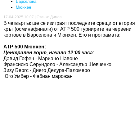
Барселона
Мюнхен
17-04-2025 10:07 | Станко Димов
В четвъртък ще се изиграят последните срещи от втория
кръг (осминафинали) от АТР 500 турнирите на червени
кортове в Барселона и Мюнхен. Ето и програмата:
АТР 500 Мюнхен:
Централен корт, начало 12:00 часа:
Давид Гофен - Мариано Навоне
Франсиско Серундоло - Александър Шевченко
Зизу Бергс - Диего Дедура-Паломеро
Юго Умбер - Фабиан марожан