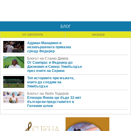
БЛОГ
ОТ АВТОРИТЕ
НАЗАЕМ
Адриан Манарино и
незавършената приказка
срещу Федерер
Блогът на Станко Димов
От Сампрас и Федерер до
Джокович и Синер: Уимбълдън
през очите на Серина
Топ историите при мъжете,
които да следим на
Уимбълдън
Блогът на Любо Тодоров
Елизара Янева ще бъде 32-ият
български представител в
Големия шлем