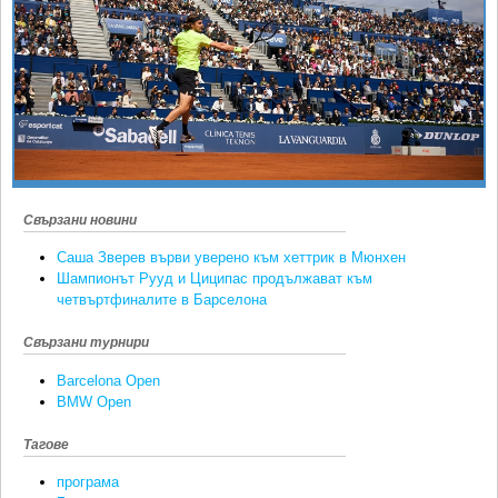
Ретро
SOFIA OPEN
Спорт&Фитнес
КЛУБОВЕ
Други
БЛОГ
Любители
ВИДЕО
ЖЪЛТО
РАКЕТНИ
Свързани новини
Саша Зверев върви уверено към хеттрик в Мюнхен
Шампионът Рууд и Циципас продължават към
четвъртфиналите в Барселона
Свързани турнири
Barcelona Open
BMW Open
Тагове
програма