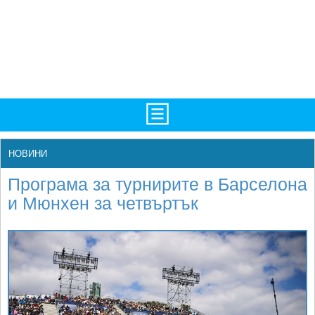
TV/Програма
НАЧАЛО
НОВИНИ
Фотогалерии
НОВИНИ
Програма за турнирите в Барселона
Рекорди/Статистика
БГ
и Мюнхен за четвъртък
Топ 10
ATP
Екипировка
WTA
Любопитно
LIVE SCORES
Истории
ТУРНИРИ