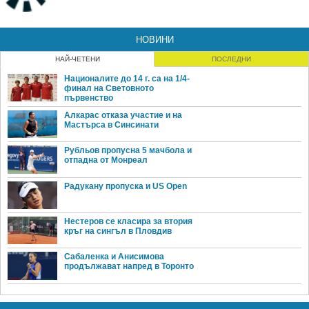
НОВИНИ
НАЙ-ЧЕТЕНИ
ПОСЛЕДНИ
Националите до 14 г. са на 1/4-
финал на Световното
първенство
Алкарас отказа участие и на
Мастърса в Синсинати
Рубльов пропусна 5 мачбола и
отпадна от Монреал
Радукану пропуска и US Open
Нестеров се класира за втория
кръг на сингъл в Пловдив
Сабаленка и Анисимова
продължават напред в Торонто