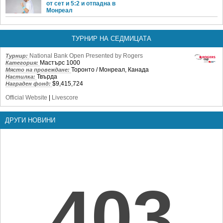
от сет и 5:2 и отпадна в
Монреал
ТУРНИР НА СЕДМИЦАТА
National Bank Open Presented by Rogers
Турнир:
Мастърс 1000
Категория:
Торонто / Монреал, Канада
Място на провеждане:
Твърда
Настилка:
$9,415,724
Награден фонд:
Official Website
|
Livescore
ДРУГИ НОВИНИ