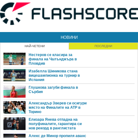
НОВИНИ
НАЙ-ЧЕТЕНИ
ПОСЛЕДНИ
Нестеров се класира за
финала на Чалънджъра в
Пловдив
Изабелла Шиникова стана
вицешампионка на турнир в
Испания
Глушкова загуби финала в
Сърбия
Александър Зверев си осигури
място на Финалите на ATP в
Торино
Елизара Янева отпадна на
полуфиналите, гарантира си
нов рекорд в ранглистата
Алекс де Минор пропиля аванс