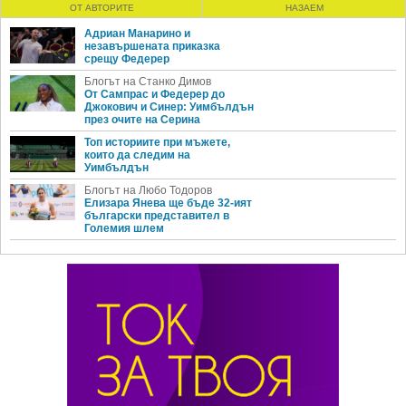
ОТ АВТОРИТЕ
НАЗАЕМ
Адриан Манарино и
незавършената приказка
срещу Федерер
Блогът на Станко Димов
От Сампрас и Федерер до
Джокович и Синер: Уимбълдън
през очите на Серина
Топ историите при мъжете,
които да следим на
Уимбълдън
Блогът на Любо Тодоров
Елизара Янева ще бъде 32-ият
български представител в
Големия шлем