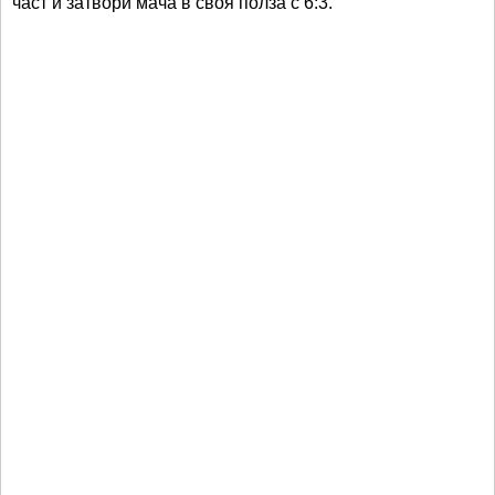
част и затвори мача в своя полза с 6:3.