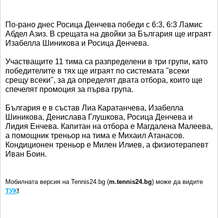
По-рано днес Росица Денчева победи с 6:3, 6:3 Ламис
Абдел Азиз. В срещата на двойки за България ще играят
Изабелла Шиникова и Росица Денчева.
Участващите 11 тима са разпределени в три групи, като
победителите в тях ще играят по системата "всеки
срещу всеки", за да определят двата отбора, които ще
спечелят промоция за първа група.
България е в състав Лиа Каратанчева, Изабелла
Шиникова, Денислава Глушкова, Росица Денчева и
Лидия Енчева. Капитан на отбора е Магдалена Малеева,
а помощник треньор на тима е Михаил Атанасов.
Кондиционен треньор е Милен Илиев, а физиотерапевт
Иван Боин.
Мобилната версия на Tennis24.bg (
m.tennis24.bg
) може да видите
ТУК
!