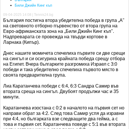
Били Джийн Кинг къп
09-04-2025 14:08 | Tennis24.bg
България постигна втора убедителна победа в група „А"
на световното отборно първенство от втора група на
Евро-африканската зона на „Били Джийн Кинг къп".
Надпреварата се провежда на твърди кортове в
Ларнака (Кипър).
Днес нашите момичета спечелиха първите си две срещи
на сингъл и си осигуриха крайната победа срещу отбора
на Египет. Вчера българките разгромиха Израел с 3:0
победи и така убедително спечелиха първото място в
своята предварителна група.
Лиа Каратанчева победи с 6:4, 6:3 Сандра Самир във
втората среща на сингъл. Двубоят продължи час и 35
минути.
Каратанчева изостана с 0:2 в началото на първия сет но
направи обрат за 4:2. След това Самир успя да изравни
при 4:4, но българката взе следващите два гейма, а с
това и първия сет. Каратанчева поведе с 5:1 във втората