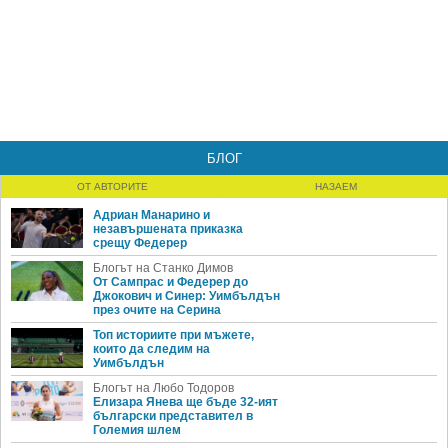
БЛОГ
ОТ АВТОРИТЕ
НАЗАЕМ
Адриан Манарино и
незавършената приказка
срещу Федерер
Блогът на Станко Димов
От Сампрас и Федерер до
Джокович и Синер: Уимбълдън
през очите на Серина
Топ историите при мъжете,
които да следим на
Уимбълдън
Блогът на Любо Тодоров
Елизара Янева ще бъде 32-ият
български представител в
Големия шлем