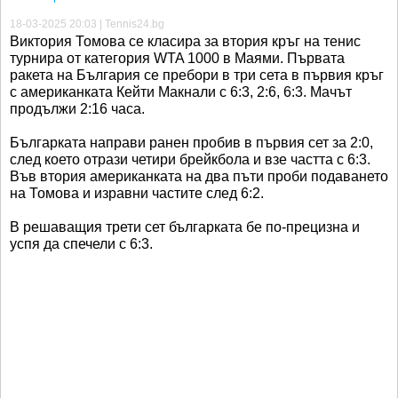
18-03-2025 20:03 | Tennis24.bg
Виктория Томова се класира за втория кръг на тенис
турнира от категория WTA 1000 в Маями. Първата
ракета на България се пребори в три сета в първия кръг
с американката Кейти Макнали с 6:3, 2:6, 6:3. Мачът
продължи 2:16 часа.
Българката направи ранен пробив в първия сет за 2:0,
след което отрази четири брейкбола и взе частта с 6:3.
Във втория американката на два пъти проби подаването
на Томова и изравни частите след 6:2.
В решаващия трети сет българката бе по-прецизна и
успя да спечели с 6:3.