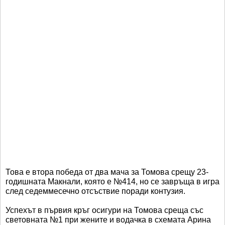
Това е втора победа от два мача за Томова срещу 23-
годишната Макнали, която е №414, но се завръща в игра
след седеммесечно отсъствие поради контузия.
Успехът в първия кръг осигури на Томова среща със
световната №1 при жените и водачка в схемата Арина