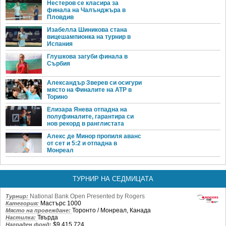
Нестеров се класира за
финала на Чалънджъра в
Пловдив
Изабелла Шиникова стана
вицешампионка на турнир в
Испания
Глушкова загуби финала в
Сърбия
Александър Зверев си осигури
място на Финалите на ATP в
Торино
Елизара Янева отпадна на
полуфиналите, гарантира си
нов рекорд в ранглистата
Алекс де Минор пропиля аванс
от сет и 5:2 и отпадна в
Монреал
ТУРНИР НА СЕДМИЦАТА
National Bank Open Presented by Rogers
Турнир:
Мастърс 1000
Категория:
Торонто / Монреал, Канада
Място на провеждане:
Твърда
Настилка:
$9,415,724
Награден фонд: