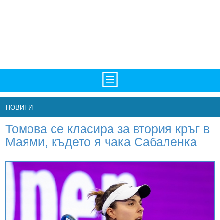
TV/Програма
НАЧАЛО
НОВИНИ
Фотогалерии
НОВИНИ
Томова се класира за втория кръг в
Рекорди/Статистика
БГ
Маями, където я чака Сабаленка
Топ 10
ATP
Екипировка
WTA
Любопитно
LIVE SCORES
Истории
ТУРНИРИ