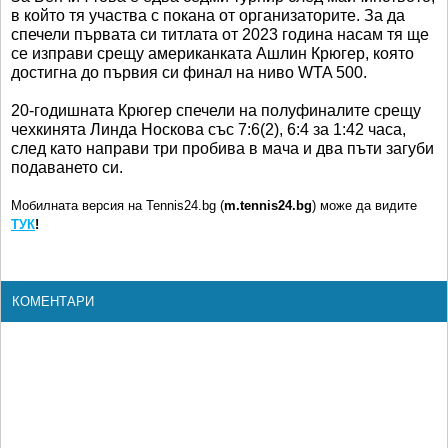
в който тя участва с покана от организаторите. За да
спечели първата си титлата от 2023 година насам тя ще
се изправи срещу американката Ашлин Крюгер, която
достигна до първия си финал на ниво WTA 500.
20-годишната Крюгер спечели на полуфиналите срещу
чехкинята Линда Носкова със 7:6(2), 6:4 за 1:42 часа,
след като направи три пробива в мача и два пъти загуби
подаването си.
Мобилната версия на Tennis24.bg (
m.tennis24.bg
) може да видите
ТУК
!
КОМЕНТАРИ