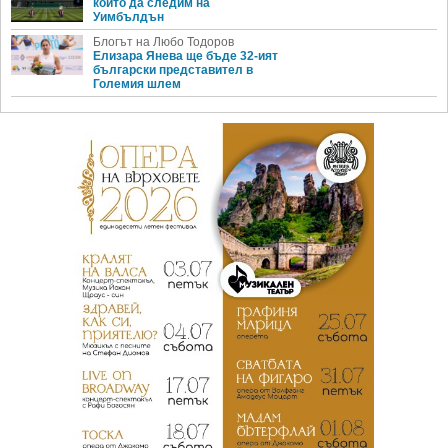
които да следим на
Уимбълдън
Блогът на Любо Тодоров
Елизара Янева ще бъде 32-ият
български представител в
Големия шлем