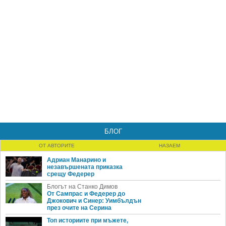
БЛОГ
ОТ АВТОРИТЕ
НАЗАЕМ
Адриан Манарино и
незавършената приказка
срещу Федерер
Блогът на Станко Димов
От Сампрас и Федерер до
Джокович и Синер: Уимбълдън
през очите на Серина
Топ историите при мъжете,