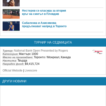
Нестеров се класира за втория
кръг на сингъл в Пловдив
Сабаленка и Анисимова
продължават напред в Торонто
ТУРНИР НА СЕДМИЦАТА
National Bank Open Presented by Rogers
Турнир:
Мастърс 1000
Категория:
Торонто / Монреал, Канада
Място на провеждане:
Твърда
Настилка:
$9,415,724
Награден фонд:
Official Website
|
Livescore
ДРУГИ НОВИНИ