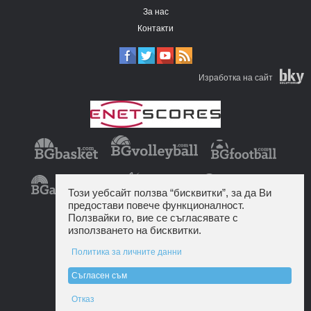
За нас
Контакти
Изработка на сайт
Този уебсайт ползва “бисквитки”, за да Ви
предостави повече функционалност.
Ползвайки го, вие се съгласявате с
използването на бисквитки.
Политика за личните данни
Съгласен съм
Отказ