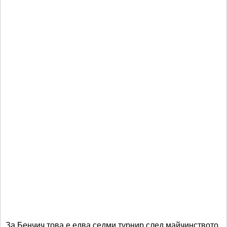
За Бенчич това е едва седми турнир след майчинството,