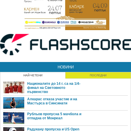
НОВИНИ
НАЙ-ЧЕТЕНИ
ПОСЛЕДНИ
Националите до 14 г. са на 1/4-
финал на Световното
първенство
Алкарас отказа участие и на
Мастърса в Синсинати
Рубльов пропусна 5 мачбола и
отпадна от Монреал
Радукану пропуска и US Open