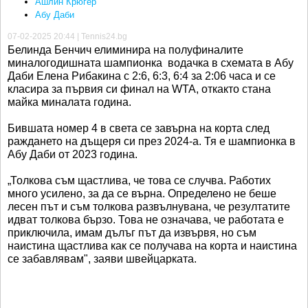
Ашлин Крюгер
Абу Даби
07-02-2025 20:44 | Tennis24.bg
Белинда Бенчич елиминира на полуфиналите
миналогодишната шампионка водачка в схемата в Абу
Даби Елена Рибакина с 2:6, 6:3, 6:4 за 2:06 часа и се
класира за първия си финал на WTA, откакто стана
майка миналата година.
Бившата номер 4 в света се завърна на корта след
раждането на дъщеря си през 2024-а. Тя е шампионка в
Абу Даби от 2023 година.
„Толкова съм щастлива, че това се случва. Работих
много усилено, за да се върна. Определено не беше
лесен път и съм толкова развълнувана, че резултатите
идват толкова бързо. Това не означава, че работата е
приключила, имам дълъг път да извървя, но съм
наистина щастлива как се получава на корта и наистина
се забавлявам", заяви швейцарката.