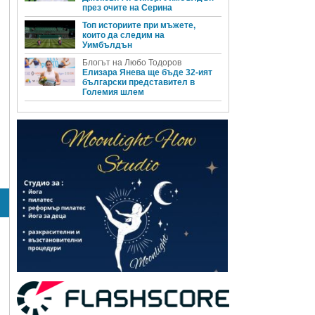
през очите на Серина
Топ историите при мъжете,
които да следим на
Уимбълдън
Блогът на Любо Тодоров
Елизара Янева ще бъде 32-ият
български представител в
Големия шлем