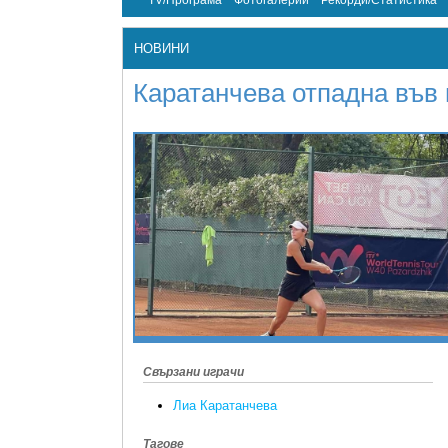
TV/Програма
Фотогалерии
Рекорди/Статистика
НОВИНИ
Каратанчева отпадна във 
Свързани играчи
Лиа Каратанчева
Тагове