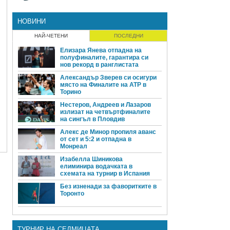
НОВИНИ
НАЙ-ЧЕТЕНИ
ПОСЛЕДНИ
Елизара Янева отпадна на
полуфиналите, гарантира си
нов рекорд в ранглистата
Александър Зверев си осигури
място на Финалите на ATP в
Торино
Нестеров, Андреев и Лазаров
излизат на четвъртфиналите
на сингъл в Пловдив
Алекс де Минор пропиля аванс
от сет и 5:2 и отпадна в
Монреал
Изабелла Шиникова
елиминира водачката в
схемата на турнир в Испания
Без изненади за фаворитките в
Торонто
ТУРНИР НА СЕДМИЦАТА