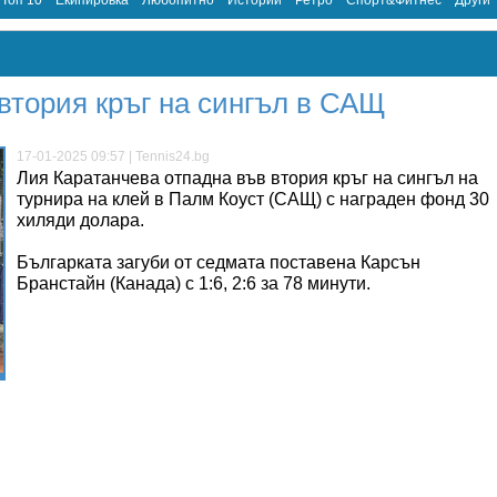
Топ 10
Екипировка
Любопитно
Истории
Ретро
Спорт&Фитнес
Други
втория кръг на сингъл в САЩ
17-01-2025 09:57 | Tennis24.bg
Лия Каратанчева отпадна във втория кръг на сингъл на
турнира на клей в Палм Коуст (САЩ) с награден фонд 30
хиляди долара.
Българката загуби от седмата поставена Карсън
Бранстайн (Канада) с 1:6, 2:6 за 78 минути.