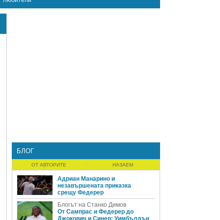
Любители
БЛОГ
ОТ АВТОРИТЕ
НАЗАЕМ
Адриан Манарино и
незавършената приказка
срещу Федерер
Блогът на Станко Димов
От Сампрас и Федерер до
Джокович и Синер: Уимбълдън