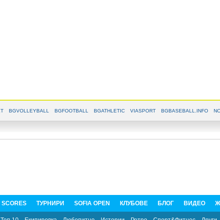
T
BGVOLLEYBALL
BGFOOTBALL
BGATHLETIC
VIASPORT
BGBASEBALL.INFO
NO
E SCORES
ТУРНИРИ
SOFIA OPEN
КЛУБОВЕ
БЛОГ
ВИДЕО
Ж