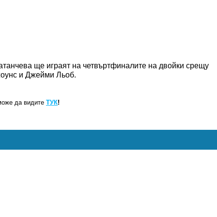
ратанчева ще играят на четвъртфиналите на двойки срещу
оунс и Джейми Льоб.
може да видите
ТУК
!