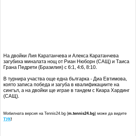
На двойки Лия Каратанчева и Алекса Каратанчева
загубиха миналата нощ от Риан Нюборн (САЩ) и Таиса
Грана Педрети (Бразилия) с 6:1, 4:6, 8:10.
В турнира участва още една българка - Диа Евтимова,
която записа победа и загуба в квалификациите на
сингъл, а на двойки ще играе в тандем с Киара Хардинг
(САЩ).
Мобилната версия на Tennis24.bg (
m.tennis24.bg
) може да видите
ТУК
!