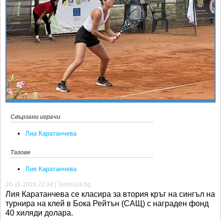
Ретро
SOFIA OPEN
Спорт&Фитнес
КЛУБОВЕ
Други
БЛОГ
Любители
ВИДЕО
ЖЪЛТО
РАКЕТНИ
Свързани играчи
Лиа Каратанчева
Тагове
Лия Каратанчева
20-11-2024 22:34 | Tennis24.bg
Лия Каратанчева се класира за втория кръг на сингъл на
турнира на клей в Бока Рейтън (САЩ) с награден фонд
40 хиляди долара.