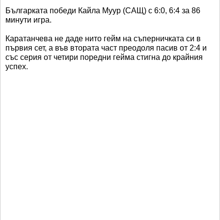
Българката победи Кайла Муур (САЩ) с 6:0, 6:4 за 86
минути игра.
Каратанчева не даде нито гейм на съперничката си в
първия сет, а във втората част преодоля пасив от 2:4 и
със серия от четири поредни гейма стигна до крайния
успех.