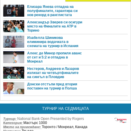
Елизара Янева отпадна на
полуфиналите, гарантира си
нов рекорд в ранглистата
Александър Зверев си осигури
място на Финалите на ATP в
Торино
Изабелла Шиникова
елиминира водачката в
схемата на турнир в Испания
Алекс де Минор пропиля аванс
от сет и 5:2 и отпадна в
Монреал
Нестеров, Андреев и Лазаров
излизат на четвъртфиналите
на сингъл в Пловдив
Донски отстъпи пред втория
поставен на турнир в Полша
ТУРНИР НА СЕДМИЦАТА
National Bank Open Presented by Rogers
Турнир:
Мастърс 1000
Категория:
Торонто / Монреал, Канада
Място на провеждане:
Твърда
Настилка: