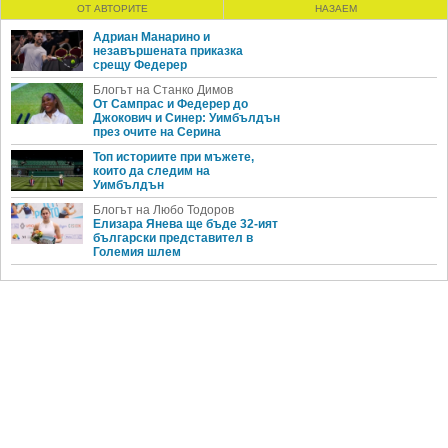
ОТ АВТОРИТЕ
НАЗАЕМ
Адриан Манарино и
незавършената приказка
срещу Федерер
Блогът на Станко Димов
От Сампрас и Федерер до
Джокович и Синер: Уимбълдън
през очите на Серина
Топ историите при мъжете,
които да следим на
Уимбълдън
Блогът на Любо Тодоров
Елизара Янева ще бъде 32-ият
български представител в
Големия шлем