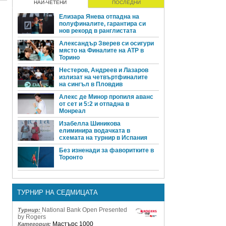
НАЙ-ЧЕТЕНИ
ПОСЛЕДНИ
Елизара Янева отпадна на
полуфиналите, гарантира си
нов рекорд в ранглистата
Александър Зверев си осигури
място на Финалите на ATP в
Торино
Нестеров, Андреев и Лазаров
излизат на четвъртфиналите
на сингъл в Пловдив
Алекс де Минор пропиля аванс
от сет и 5:2 и отпадна в
Монреал
Изабелла Шиникова
елиминира водачката в
схемата на турнир в Испания
Без изненади за фаворитките в
Торонто
ТУРНИР НА СЕДМИЦАТА
National Bank Open Presented
Турнир:
by Rogers
Мастърс 1000
Категория: