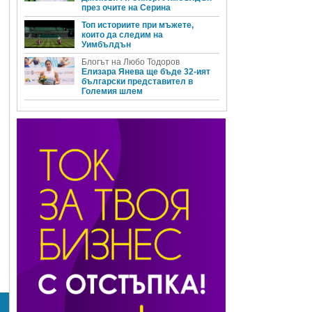
през очите на Серина
Топ историите при мъжете,
които да следим на
Уимбълдън
Блогът на Любо Тодоров
Елизара Янева ще бъде 32-ият
български представител в
Големия шлем