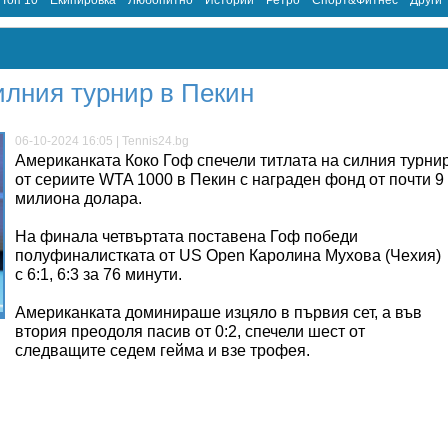
Топ 10
Екипировка
Любопитно
Истории
Ретро
Спорт&Фитнес
Други
илния турнир в Пекин
06-10-2024 16:05 | Tennis24.bg
Американката Коко Гоф спечели титлата на силния турни
от сериите WTA 1000 в Пекин с награден фонд от почти 9
милиона долара.
На финала четвъртата поставена Гоф победи
полуфиналистката от US Open Каролина Мухова (Чехия)
с 6:1, 6:3 за 76 минути.
Американката доминираше изцяло в първия сет, а във
втория преодоля пасив от 0:2, спечели шест от
следващите седем гейма и взе трофея.