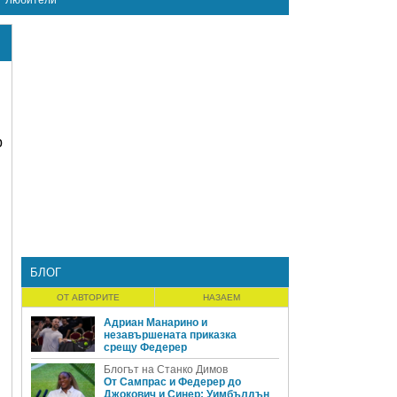
Любители
р
БЛОГ
ОТ АВТОРИТЕ
НАЗАЕМ
Адриан Манарино и
незавършената приказка
срещу Федерер
Блогът на Станко Димов
От Сампрас и Федерер до
Джокович и Синер: Уимбълдън