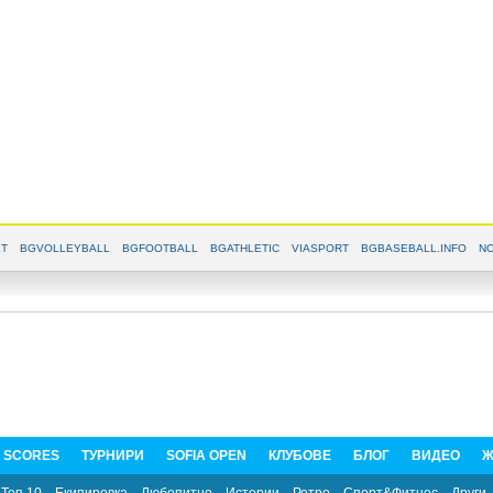
T
BGVOLLEYBALL
BGFOOTBALL
BGATHLETIC
VIASPORT
BGBASEBALL.INFO
NO
E SCORES
ТУРНИРИ
SOFIA OPEN
КЛУБОВЕ
БЛОГ
ВИДЕО
Ж