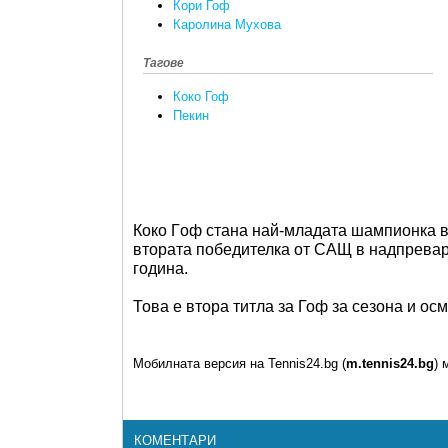
Кори Гоф
Каролина Мухова
Тагове
Коко Гоф
Пекин
Коко Гoф стана най-младата шампионка в 
втората победителка от САЩ в надпревар
година.
Това е втора титла за Гоф за сезона и ос
Мобилната версия на Tennis24.bg (
m.tennis24.bg
) 
КОМЕНТАРИ