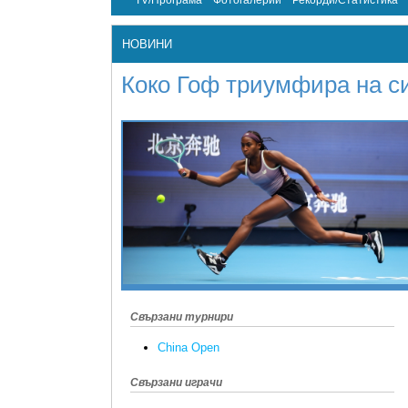
TV/Програма
Фотогалерии
Рекорди/Статистика
НОВИНИ
Коко Гоф триумфира на с
Свързани турнири
China Open
Свързани играчи