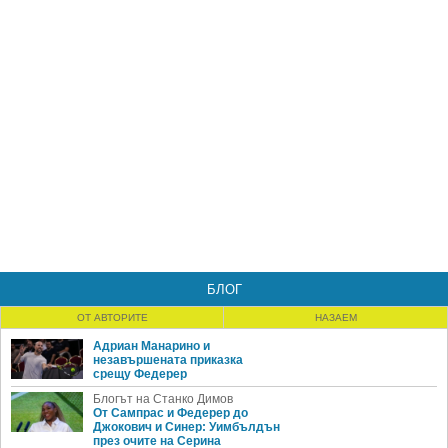
БЛОГ
ОТ АВТОРИТЕ
НАЗАЕМ
Адриан Манарино и
незавършената приказка
срещу Федерер
Блогът на Станко Димов
От Сампрас и Федерер до
Джокович и Синер: Уимбълдън
през очите на Серина