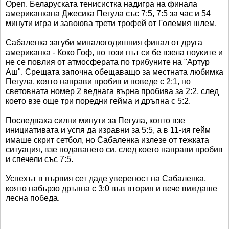
Open. Беларуската тенисистка надигра на финала
американкана Джесика Пегула със 7:5, 7:5 за час и 54
минути игра и завоюва трети трофей от Големия шлем.
Сабаленка загуби миналогодишния финал от друга
американка - Коко Гоф, но този път си бе взела поуките и
не се повлия от атмосферата по трибуните на "Артур
Аш". Срещата започна обещаващо за местната любимка
Пегула, която направи пробив и поведе с 2:1, но
световната номер 2 веднага върна пробива за 2:2, след
което взе още три поредни гейма и дръпна с 5:2.
Последваха силни минути за Пегула, която взе
инициативата и успя да изравни за 5:5, а в 11-ия гейм
имаше скрит сетбол, но Сабаленка излезе от тежката
ситуация, взе подаването си, след което направи пробив
и спечели със 7:5.
Успехът в първия сет даде увереност на Сабаленка,
която набързо дръпна с 3:0 във втория и вече виждаше
лесна победа.