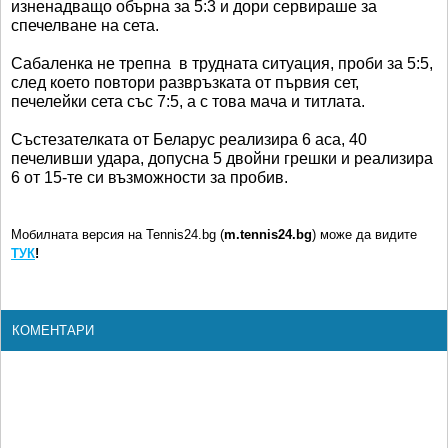
изненадващо обърна за 5:3 и дори сервираше за
спечелване на сета.
Сабаленка не трепна в трудната ситуация, проби за 5:5,
след което повтори развръзката от първия сет,
печелейки сета със 7:5, а с това мача и титлата.
Състезателката от Беларус реализира 6 аса, 40
печеливши удара, допусна 5 двойни грешки и реализира
6 от 15-те си възможности за пробив.
Мобилната версия на Tennis24.bg (
m.tennis24.bg
) може да видите
ТУК
!
КОМЕНТАРИ