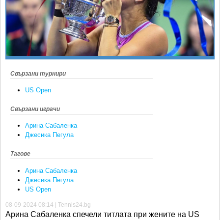
Ретро
SOFIA OPEN
Спорт&Фитнес
КЛУБОВЕ
Други
БЛОГ
Любители
ВИДЕО
ЖЪЛТО
Свързани турнири
РАКЕТНИ
US Open
Свързани играчи
Арина Сабаленка
Джесика Пегула
Тагове
Арина Сабаленка
Джесика Пегула
US Open
08-09-2024 08:14 | Tennis24.bg
Арина Сабаленка спечели титлата при жените на US