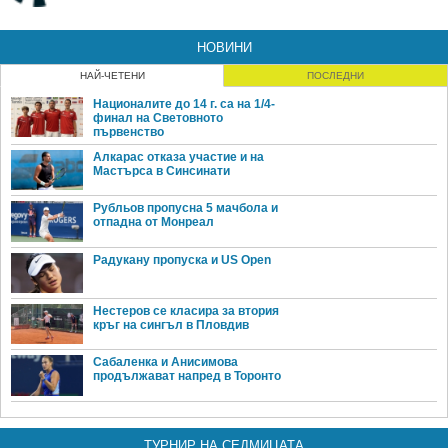
НОВИНИ
НАЙ-ЧЕТЕНИ
ПОСЛЕДНИ
Националите до 14 г. са на 1/4-
финал на Световното
първенство
Алкарас отказа участие и на
Мастърса в Синсинати
Рубльов пропусна 5 мачбола и
отпадна от Монреал
Радукану пропуска и US Open
Нестеров се класира за втория
кръг на сингъл в Пловдив
Сабаленка и Анисимова
продължават напред в Торонто
ТУРНИР НА СЕДМИЦАТА