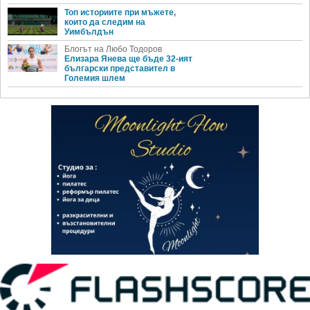
Топ историите при мъжете,
които да следим на
Уимбълдън
Блогът на Любо Тодоров
Елизара Янева ще бъде 32-ият
български представител в
Големия шлем