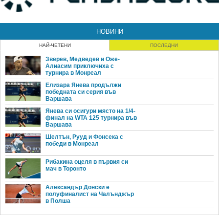
НОВИНИ
НАЙ-ЧЕТЕНИ
ПОСЛЕДНИ
Зверев, Медведев и Оже-
Алиасим приключиха с
турнира в Монреал
Елизара Янева продължи
победната си серия във
Варшава
Янева си осигури място на 1/4-
финал на WTA 125 турнира във
Варшава
Шелтън, Рууд и Фонсека с
победи в Монреал
Рибакина оцеля в първия си
мач в Торонто
Александър Донски е
полуфиналист на Чалънджър
в Полша