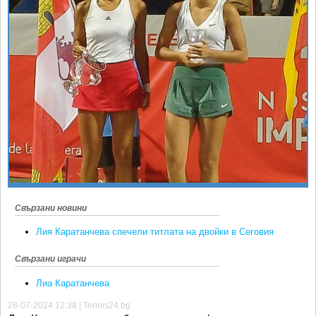
Ретро
SOFIA OPEN
Спорт&Фитнес
КЛУБОВЕ
Други
БЛОГ
Любители
ВИДЕО
ЖЪЛТО
РАКЕТНИ
Свързани новини
Лия Каратанчева спечели титлата на двойки в Сеговия
Свързани играчи
Лиа Каратанчева
28-07-2024 12:38 | Tennis24.bg