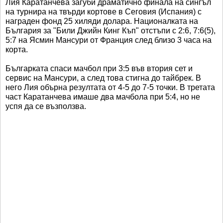
Лия Каратанчева загуби драматично финала на сингъл
на турнира на твърди кортове в Сеговия (Испания) с
награден фонд 25 хиляди долара. Националката на
България за "Били Джийн Кинг Къп" отстъпи с 2:6, 7:6(5),
5:7 на Ясмин Мансури от Франция след близо 3 часа на
корта.
Българката спаси мачбол при 3:5 във втория сет и
сервис на Мансури, а след това стигна до тайбрек. В
него Лия обърна резултата от 4-5 до 7-5 точки. В третата
част Каратанчева имаше два мачбола при 5:4, но не
успя да се възползва.