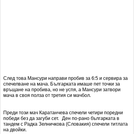
След това Мансури направи пробив за 6:5 и сервира за
спечелване на мача. Българката имаше пет точки за
връщане на пробива, но не успя, а Мансури затвори
мача в своя полза от третия си мачбол.
Преди този мач Каратанчева спечели четири поредни
победи без да загуби сет. Ден по-рано българката в
тандем с Радка Зелничкова (Словакия) спечели титлата
на двойки.