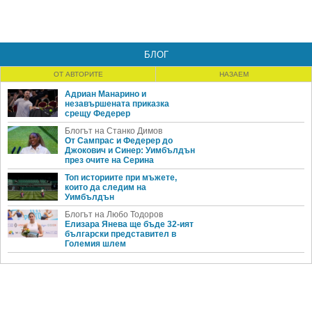
БЛОГ
ОТ АВТОРИТЕ
НАЗАЕМ
Адриан Манарино и
незавършената приказка
срещу Федерер
Блогът на Станко Димов
От Сампрас и Федерер до
Джокович и Синер: Уимбълдън
през очите на Серина
Топ историите при мъжете,
които да следим на
Уимбълдън
Блогът на Любо Тодоров
Елизара Янева ще бъде 32-ият
български представител в
Големия шлем