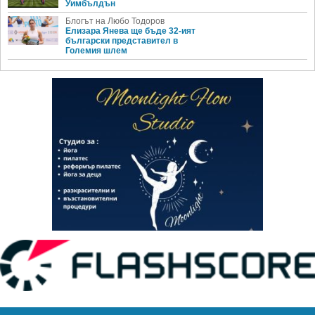
Уимбълдън
Блогът на Любо Тодоров
Елизара Янева ще бъде 32-ият
български представител в
Големия шлем