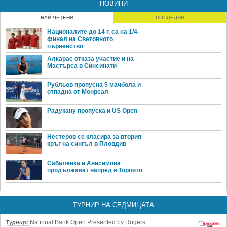
НОВИНИ
НАЙ-ЧЕТЕНИ
ПОСЛЕДНИ
Националите до 14 г. са на 1/4-
финал на Световното
първенство
Алкарас отказа участие и на
Мастърса в Синсинати
Рубльов пропусна 5 мачбола и
отпадна от Монреал
Радукану пропуска и US Open
Нестеров се класира за втория
кръг на сингъл в Пловдив
Сабаленка и Анисимова
продължават напред в Торонто
ТУРНИР НА СЕДМИЦАТА
National Bank Open Presented by Rogers
Турнир: