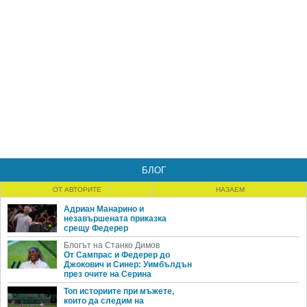
БЛОГ
ОТ АВТОРИТЕ
НАЗАЕМ
Адриан Манарино и
незавършената приказка
срещу Федерер
Блогът на Станко Димов
От Сампрас и Федерер до
Джокович и Синер: Уимбълдън
през очите на Серина
Топ историите при мъжете,
които да следим на