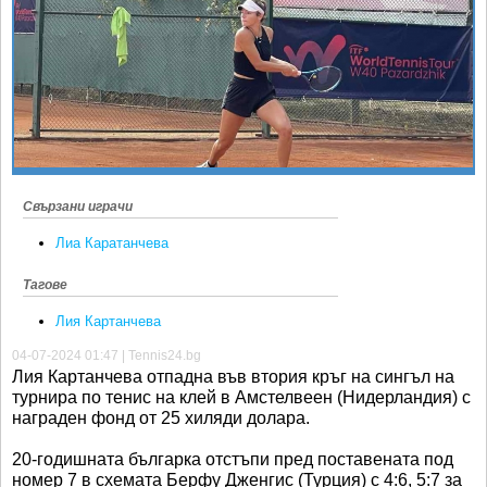
Ретро
SOFIA OPEN
Спорт&Фитнес
КЛУБОВЕ
Други
БЛОГ
Любители
ВИДЕО
ЖЪЛТО
РАКЕТНИ
Свързани играчи
Лиа Каратанчева
Тагове
Лия Картанчева
04-07-2024 01:47 | Tennis24.bg
Лия Картанчева отпадна във втория кръг на сингъл на
турнира по тенис на клей в Амстелвеен (Нидерландия) с
награден фонд от 25 хиляди долара.
20-годишната българка отстъпи пред поставената под
номер 7 в схемата Берфу Дженгис (Турция) с 4:6, 5:7 за