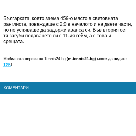
Българката, която заема 459-о място в световната
ранглиста, повеждаше с 2:0 в началото и на двете части,
но не успяваше да задържи аванса си. Във втория сет
тя загуби подаването си с 11-ия гейм, а с това и
срещата.
Мобилната версия на Tennis24.bg (
m.tennis24.bg
) може да видите
ТУК
!
КОМЕНТАРИ