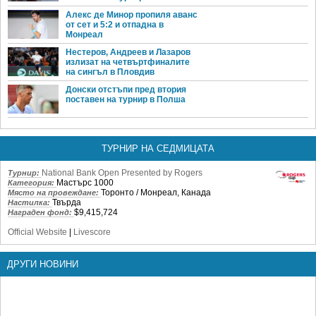
Алекс де Минор пропиля аванс
от сет и 5:2 и отпадна в
Монреал
Нестеров, Андреев и Лазаров
излизат на четвъртфиналите
на сингъл в Пловдив
Донски отстъпи пред втория
поставен на турнир в Полша
ТУРНИР НА СЕДМИЦАТА
National Bank Open Presented by Rogers
Турнир:
Мастърс 1000
Категория:
Торонто / Монреал, Канада
Място на провеждане:
Твърда
Настилка:
$9,415,724
Награден фонд:
Official Website
|
Livescore
ДРУГИ НОВИНИ