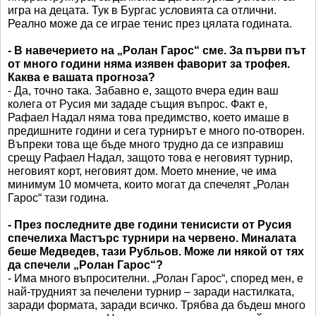
игра на децата. Тук в Бургас условията са отлични.
Реално може да се играе тенис през цялата годината.
- В навечерието на „Ролан Гарос“ сме. За първи път
от много години няма изявен фаворит за трофея.
Каква е вашата прогноза?
- Да, точно така. Забавно е, защото вчера един ваш
колега от Русия ми зададе същия въпрос. Факт е,
Рафаел Надал няма това предимство, което имаше в
предишните години и сега турнирът е много по-отворен.
Въпреки това ще бъде много трудно да се изправиш
срещу Рафаел Надал, защото това е неговият турнир,
неговият корт, неговият дом. Моето мнение, че има
минимум 10 момчета, които могат да спечелят „Ролан
Гарос“ тази година.
- През последните две години тенисисти от Русия
спечелиха Мастърс турнири на червено. Миналата
беше Медведев, тази Рубльов. Може ли някой от тях
да спечели „Ролан Гарос“?
- Има много въпросителни. „Ролан Гарос“, според мен, е
най-трудният за печелени турнир – заради настилката,
заради формата, заради всичко. Трябва да бъдеш много