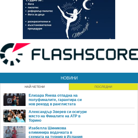
НОВИНИ
НАЙ-ЧЕТЕНИ
ПОСЛЕДНИ
Елизара Янева отпадна на
полуфиналите, гарантира си
нов рекорд в ранглистата
Александър Зверев си осигури
място на Финалите на ATP в
Торино
Изабелла Шиникова
елиминира водачката в
схемата на турнир в Испания