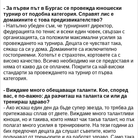
- За първи път в Бургас се провежда юношески
турнир от подобна категория. Справят лис е
домакините с това предизвикателство?
- Напълно убеден съм, че турнирният директор,
федерацията по тенис и всеки един човек, свързан с
организацията, са положили максимални усилия за
провеждането на турнира. Децата се чувстват така,
сякаш са си у дома. Домакините са изключително
гостоприемни. Хотелът е страхотен, кортовете са с
високо качество. Всичко необходимо ни се предоставя и
няма от какво да се оплачем. Покрити са най-високи
стандарти за провеждането на турнир от първа
категория.
- Виждаме много обещаващи таланти. Кое, според
вас, е по-важно: да разчиташ на таланта си или да
тренираш здраво?
- Ако искаш един ден да бъде супер звезда, то трябва да
притежаваш сплав от двете. Виждаме много талантливи
юноши, но и такива, които нямат чак такъв талант, но пък
полагат много усилия в тренировките. На тези години аз
бих предпочел децата да слушат съветите, които
получават от треньорите и да работят здраво. Само така