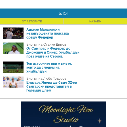
БЛОГ
ОТ АВТОРИТЕ
НАЗАЕМ
Адриан Манарино и
незавършената приказка
срещу Федерер
Блогът на Станко Димов
От Сампрас и Федерер до
Джокович и Синер: Уимбълдън
през очите на Серина
Топ историите при мъжете,
които да следим на
Уимбълдън
Блогът на Любо Тодоров
Елизара Янева ще бъде 32-ият
български представител в
Големия шлем