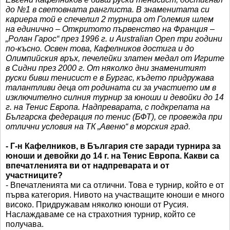
до №1 в световната ранглиста. В знаменитата си
кариера той е спечелил 2 турнира от Големия шлем
на единично – Откритото първенство на Франция –
„Ролан Гарос“ през 1996 г. и Australian Open три години
по-късно. Освен това, Кафелников достига и до
Олимпийския връх, печелейки златен медал от Игрите
в Сидни през 2000 г. От няколко дни знаменитият
руски бивш тенисист е в Бургас, където придружава
талантливи деца от родината си за участието им в
изключително силния турнир за юноши и девойки до 14
г. на Тенис Европа. Надпреварата, с подкрепата на
Българска федерация по тенис (БФТ), се провежда при
отлични условия на ТК „Авеню“ в морския град.
- Г-н Кафелников, в България сте заради турнира за
юноши и девойки до 14 г. на Тенис Европа. Какви са
впечатленията ви от надпреварата и от
участниците?
- Впечатленията ми са отлични. Това е турнир, който е от
първа категория. Нивото на участващите юноши е много
високо. Придружавам няколко юноши от Русия.
Наслаждаваме се на страхотния турнир, който се
получава.