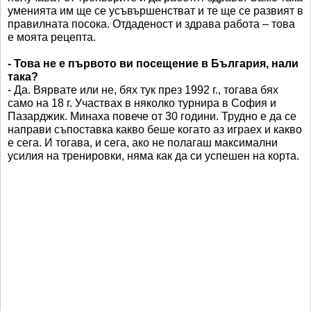
уменията им ще се усъвършенстват и те ще се развият в
правилната посока. Отдаденост и здрава работа – това
е моята рецепта.
- Това не е първото ви посещение в България, нали
така?
- Да. Вярвате или не, бях тук през 1992 г., тогава бях
само на 18 г. Участвах в няколко турнира в София и
Пазарджик. Минаха повече от 30 години. Трудно е да се
направи съпоставка какво беше когато аз играех и какво
е сега. И тогава, и сега, ако не полагаш максимални
усилия на тренировки, няма как да си успешен на корта.