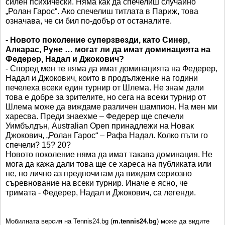
силен психически. Няма как да спечелиш случайно
„Ролан Гарос“. Ако спечелиш титлата в Париж, това
означава, че си бил по-добър от останалите.
- Новото поколение суперзвезди, като Синер,
Алкарас, Руне … могат ли да имат доминацията на
Федерер, Надал и Джокович?
- Според мен те няма да имат доминацията на Федерер,
Надал и Джокович, които в продължение на години
печелеха всеки един турнир от Шлема. Не знам дали
това е добре за зрителите, но сега на всеки турнир от
Шлема може да виждаме различен шампион. На мен ми
харесва. Преди знаехме – Федерер ще спечели
Уимбълдън, Australian Open принадлежи на Новак
Джокович, „Ролан Гарос“ – Рафа Надал. Колко пъти го
спечели? 15? 20?
Новото поколение няма да имат такава доминация. Не
мога да кажа дали това ще се хареса на публиката или
не, но лично аз предпочитам да виждам сериозно
съревнование на всеки турнир. Иначе е ясно, че
тримата - Федерер, Надал и Джокович, са легенди.
Мобилната версия на Tennis24.bg (
m.tennis24.bg
) може да видите