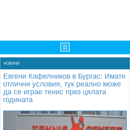
TV/Програма
НАЧАЛО
НОВИНИ
Фотогалерии
НОВИНИ
Евгени Кафелников в Бургас: Имате
Рекорди/Статистика
БГ
отлични условия, тук реално може
да се играе тенис през цялата
Топ 10
ATP
годината
Екипировка
WTA
Любопитно
LIVE SCORES
Истории
ТУРНИРИ