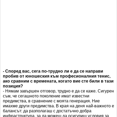
- Според вас, сега по-трудно ли е да се направи
пробив от юношеския към професионалния тенис,
ако сравним с времената, когато вие сте били в тази
позиция?
- Нямам завършен отговор, трудно е да се каже. Сигурен
съм, че сегашното поколение имат известни
предимства, в сравнение с моята генерация. Ние
имахме други предимства. В края на деня най-важното е
балансът: да разполагаш с достатъчно добра
инфраструктура, за да можеш да осигуриш условия за