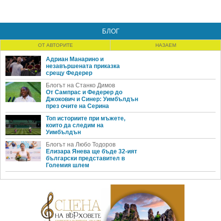
БЛОГ
ОТ АВТОРИТЕ
НАЗАЕМ
Адриан Манарино и
незавършената приказка
срещу Федерер
Блогът на Станко Димов
От Сампрас и Федерер до
Джокович и Синер: Уимбълдън
през очите на Серина
Топ историите при мъжете,
които да следим на
Уимбълдън
Блогът на Любо Тодоров
Елизара Янева ще бъде 32-ият
български представител в
Големия шлем