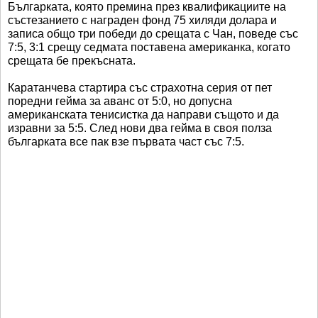
Българката, която премина през квалификациите на
състезанието с награден фонд 75 хиляди долара и
записа общо три победи до срещата с Чан, поведе със
7:5, 3:1 срещу седмата поставена американка, когато
срещата бе прекъсната.
Каратанчева стартира със страхотна серия от пет
поредни гейма за аванс от 5:0, но допусна
американската тенисистка да направи същото и да
изравни за 5:5. След нови два гейма в своя полза
българката все пак взе първата част със 7:5.