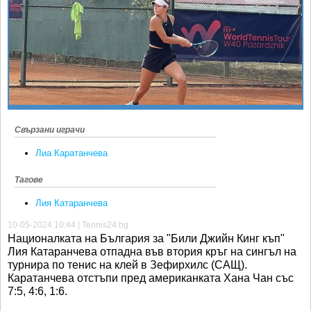
Ретро
SOFIA OPEN
Спорт&Фитнес
КЛУБОВЕ
Други
БЛОГ
Любители
ВИДЕО
ЖЪЛТО
РАКЕТНИ
Свързани играчи
Лиа Каратанчева
Тагове
Лия Катаранчева
10-05-2024 10:44 | Tennis24.bg
Националката на България за "Били Джийн Кинг къп"
Лия Катаранчева отпадна във втория кръг на сингъл на
турнира по тенис на клей в Зефирхилс (САЩ).
Каратанчева отстъпи пред американката Хана Чан със
7:5, 4:6, 1:6.