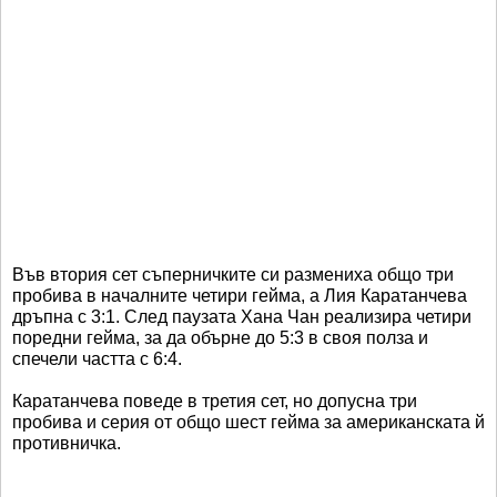
Във втория сет съперничките си размениха общо три
пробива в началните четири гейма, а Лия Каратанчева
дръпна с 3:1. След паузата Хана Чан реализира четири
поредни гейма, за да обърне до 5:3 в своя полза и
спечели частта с 6:4.
Каратанчева поведе в третия сет, но допусна три
пробива и серия от общо шест гейма за американската й
противничка.