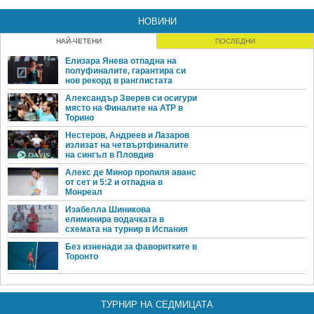
НОВИНИ
НАЙ-ЧЕТЕНИ
ПОСЛЕДНИ
Елизара Янева отпадна на
полуфиналите, гарантира си
нов рекорд в ранглистата
Александър Зверев си осигури
място на Финалите на ATP в
Торино
Нестеров, Андреев и Лазаров
излизат на четвъртфиналите
на сингъл в Пловдив
Алекс де Минор пропиля аванс
от сет и 5:2 и отпадна в
Монреал
Изабелла Шиникова
елиминира водачката в
схемата на турнир в Испания
Без изненади за фаворитките в
Торонто
ТУРНИР НА СЕДМИЦАТА