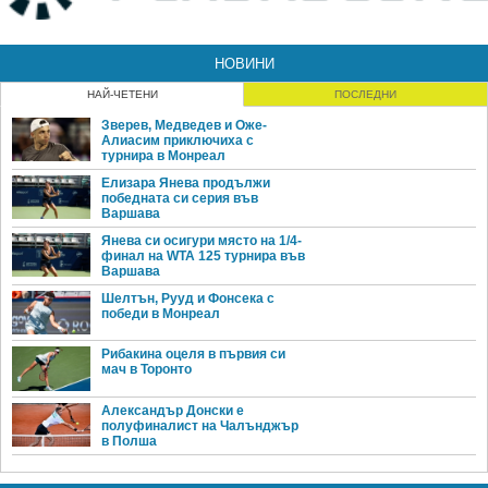
НОВИНИ
НАЙ-ЧЕТЕНИ
ПОСЛЕДНИ
Зверев, Медведев и Оже-
Алиасим приключиха с
турнира в Монреал
Елизара Янева продължи
победната си серия във
Варшава
Янева си осигури място на 1/4-
финал на WTA 125 турнира във
Варшава
Шелтън, Рууд и Фонсека с
победи в Монреал
Рибакина оцеля в първия си
мач в Торонто
Александър Донски е
полуфиналист на Чалънджър
в Полша