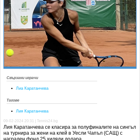
Ретро
SOFIA OPEN
Спорт&Фитнес
КЛУБОВЕ
Други
БЛОГ
Любители
ВИДЕО
ЖЪЛТО
РАКЕТНИ
Свързани играчи
Лиа Каратанчева
Тагове
Лия Каратанчева
09-02-2024 20:31 | Tennis24.bg
Лия Каратанчева се класира за полуфиналите на сингъл
на турнира за жени на клей в Уесли Чапъл (САЩ) с
награден фонд 25 хиляди долара.