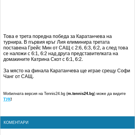
Това е трета поредна победа за Каратанчева на
турнира. В първия кръг Лия елиминира третата
поставена Грейс Мин от САЩ с 2:6, 6:3, 6:2, а след това
се наложи с 6:1, 6:2 над друга представителката на
домакините Катрина Скот с 6:1, 6:2.
За място на финала Каратанчева ще играе срещу Софи
Чанг от САЩ.
Мобилната версия на Tennis24.bg (
m.tennis24.bg
) може да видите
ТУК
!
КОМЕНТАРИ