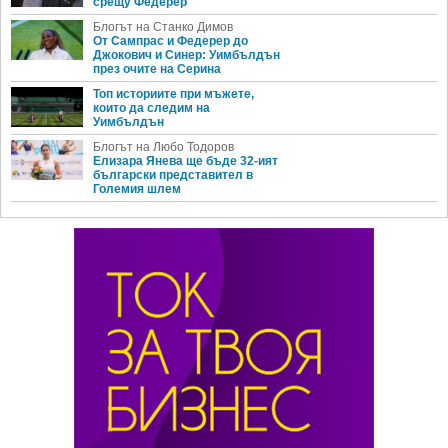
срещу Федерер
Блогът на Станко Димов
От Сампрас и Федерер до
Джокович и Синер: Уимбълдън
през очите на Серина
Топ историите при мъжете,
които да следим на
Уимбълдън
Блогът на Любо Тодоров
Елизара Янева ще бъде 32-ият
български представител в
Големия шлем