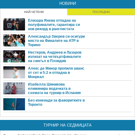
НОВИНИ
НАЙ-ЧЕТЕНИ
ПОСЛЕДНИ
Елизара Янева отпадна на
полуфиналите, гарантира си
нов рекорд в ранглистата
Александър Зверев си осигури
място на Финалите на ATP в
Торино
Нестеров, Андреев и Лазаров
излизат на четвъртфиналите
на сингъл в Пловдив
Алекс де Минор пропиля аванс
от сет и 5:2 и отпадна в
Монреал
Изабелла Шиникова
елиминира водачката в
схемата на турнир в Испания
Без изненади за фаворитките в
Торонто
ТУРНИР НА СЕДМИЦАТА