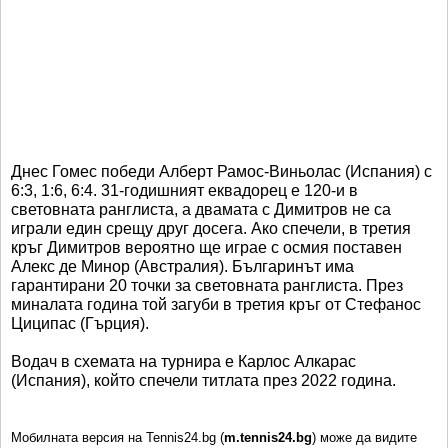
Днес Гомес победи Алберт Рамос-Виньолас (Испания) с
6:3, 1:6, 6:4. 31-годишният еквадорец е 120-и в
световната ранглиста, а двамата с Димитров не са
играли един срещу друг досега. Ако спечели, в третия
кръг Димитров вероятно ще играе с осмия поставен
Алекс де Минор (Австралия). Българинът има
гарантирани 20 точки за световната ранглиста. През
миналата година той загуби в третия кръг от Стефанос
Циципас (Гърция).
Водач в схемата на турнира е Карлос Алкарас
(Испания), който спечели титлата през 2022 година.
Мобилната версия на Tennis24.bg (
m.tennis24.bg
) може да видите