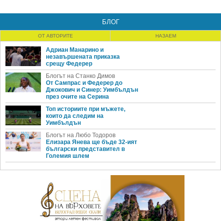
БЛОГ
ОТ АВТОРИТЕ
НАЗАЕМ
Адриан Манарино и
незавършената приказка
срещу Федерер
Блогът на Станко Димов
От Сампрас и Федерер до
Джокович и Синер: Уимбълдън
през очите на Серина
Топ историите при мъжете,
които да следим на
Уимбълдън
Блогът на Любо Тодоров
Елизара Янева ще бъде 32-ият
български представител в
Големия шлем