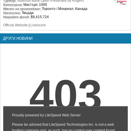
National Bank Open Presented by Rogers
Турнир:
Мастърс 1000
Категория:
Торонто / Монреал, Канада
Място на провеждане:
Твърда
Настилка:
$9,415,724
Награден фонд:
Official Website
|
Livescore
ДРУГИ НОВИНИ