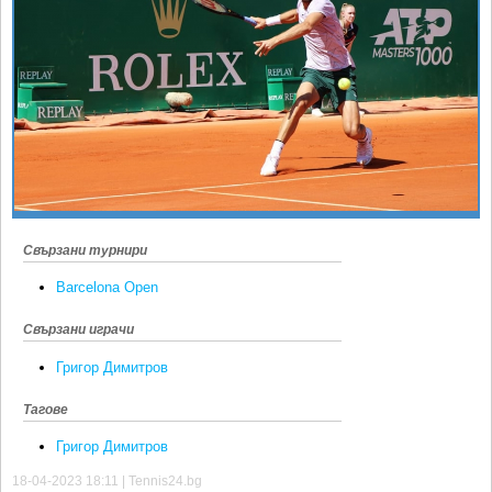
Ретро
SOFIA OPEN
Спорт&Фитнес
КЛУБОВЕ
Други
БЛОГ
Любители
ВИДЕО
ЖЪЛТО
РАКЕТНИ
Свързани турнири
Barcelona Open
Свързани играчи
Григор Димитров
Тагове
Григор Димитров
18-04-2023 18:11 | Tennis24.bg