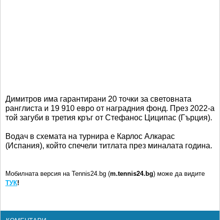
Димитров има гарантирани 20 точки за световната
ранглиста и 19 910 евро от наградния фонд. През 2022-а
той загуби в третия кръг от Стефанос Циципас (Гърция).
Водач в схемата на турнира е Карлос Алкарас
(Испания), който спечели титлата през миналата година.
Мобилната версия на Tennis24.bg (
m.tennis24.bg
) може да видите
ТУК
!