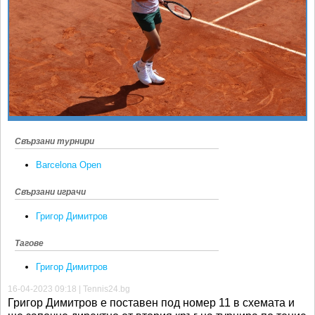
Ретро
SOFIA OPEN
Спорт&Фитнес
КЛУБОВЕ
Други
БЛОГ
Любители
ВИДЕО
ЖЪЛТО
РАКЕТНИ
Свързани турнири
Barcelona Open
Свързани играчи
Григор Димитров
Тагове
Григор Димитров
16-04-2023 09:18 | Tennis24.bg
Григор Димитров е поставен под номер 11 в схемата и