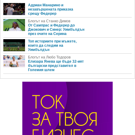
Адриан Манарино и
незавършената приказка
срещу Федерер
Блогът на Станко Димов
От Сампрас и Федерер до
Джокович и Синер: Уимбълдън
през очите на Серина
Топ историите при мъжете,
които да следим на
Уимбълдън
Блогът на Любо Тодоров
Елизара Янева ще бъде 32-ият
български представител в
Големия шлем