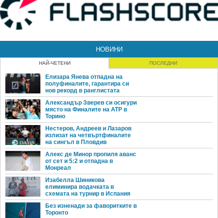
НОВИНИ
НАЙ-ЧЕТЕНИ
ПОСЛЕДНИ
Елизара Янева отпадна на
полуфиналите, гарантира си
нов рекорд в ранглистата
Александър Зверев си осигури
място на Финалите на ATP в
Торино
Нестеров, Андреев и Лазаров
излизат на четвъртфиналите
на сингъл в Пловдив
Алекс де Минор пропиля аванс
от сет и 5:2 и отпадна в
Монреал
Изабелла Шиникова
елиминира водачката в
схемата на турнир в Испания
Без изненади за фаворитките в
Торонто