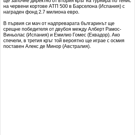
ще започне директно от втория кръг на турнира по тенис
на червени кортове АТП 500 в Барселона (Испания) с
награден фонд 2.7 милиона евро.
В първия си мач от надпреварата българинът ще
срещне победителя от двубоя между Алберт Рамос-
Виньолас (Испания) и Емилио Гомес (Еквадор). Ако
спечели, в третия кръг той вероятно ще играе с осмия
поставен Алекс де Минор (Австралия).