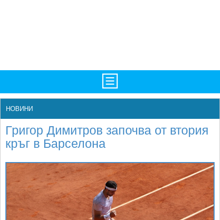
TV/Програма
НАЧАЛО
НОВИНИ
Фотогалерии
НОВИНИ
Григор Димитров започва от втория
Рекорди/Статистика
БГ
кръг в Барселона
Топ 10
ATP
Екипировка
WTA
Любопитно
LIVE SCORES
Истории
ТУРНИРИ