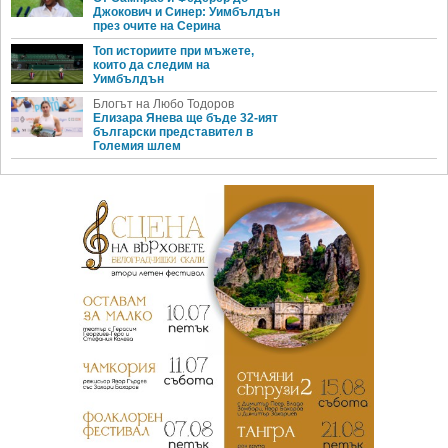
Джокович и Синер: Уимбълдън
през очите на Серина
Топ историите при мъжете,
които да следим на
Уимбълдън
Блогът на Любо Тодоров
Елизара Янева ще бъде 32-ият
български представител в
Големия шлем