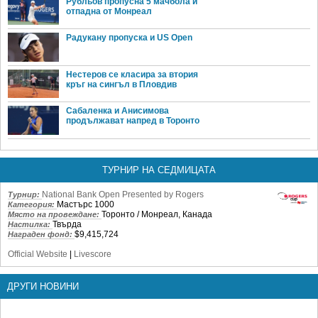
Рубльов пропусна 5 мачбола и
отпадна от Монреал
Радукану пропуска и US Open
Нестеров се класира за втория
кръг на сингъл в Пловдив
Сабаленка и Анисимова
продължават напред в Торонто
ТУРНИР НА СЕДМИЦАТА
National Bank Open Presented by Rogers
Турнир:
Мастърс 1000
Категория:
Торонто / Монреал, Канада
Място на провеждане:
Твърда
Настилка:
$9,415,724
Награден фонд:
Official Website
|
Livescore
ДРУГИ НОВИНИ