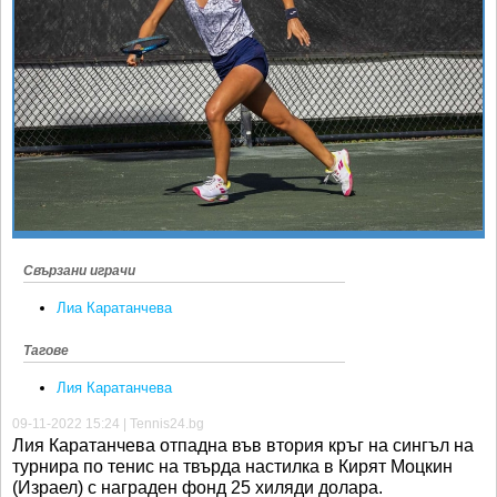
Ретро
SOFIA OPEN
Спорт&Фитнес
КЛУБОВЕ
Други
БЛОГ
Любители
ВИДЕО
ЖЪЛТО
РАКЕТНИ
Свързани играчи
Лиа Каратанчева
Тагове
Лия Каратанчева
09-11-2022 15:24 | Tennis24.bg
Лия Каратанчева отпадна във втория кръг на сингъл на
турнира по тенис на твърда настилка в Кирят Моцкин
(Израел) с награден фонд 25 хиляди долара.