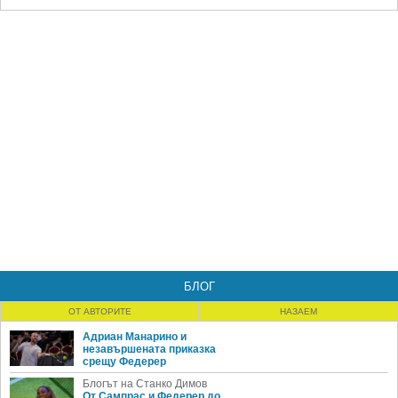
БЛОГ
ОТ АВТОРИТЕ
НАЗАЕМ
Адриан Манарино и
незавършената приказка
срещу Федерер
Блогът на Станко Димов
От Сампрас и Федерер до