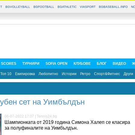
T
BGVOLLEYBALL
BGFOOTBALL
BGATHLETIC
VIASPORT
BGBASEBALL.INFO
NO
E SCORES
ТУРНИРИ
SOFIA OPEN
КЛУБОВЕ
БЛОГ
ВИДЕО
Ж
Топ 10
Екипировка
Любопитно
Истории
Ретро
Спорт&Фитнес
Други
губен сет на Уимбълдън
06-07-2022 17:07 | Tennis24.bg
Шампионката от 2019 година Симона Халеп се класира
за полуфиналите на Уимбълдън.