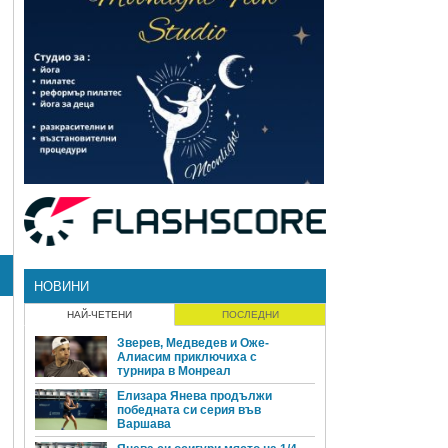
НОВИНИ
НАЙ-ЧЕТЕНИ
ПОСЛЕДНИ
Зверев, Медведев и Оже-
Алиасим приключиха с
турнира в Монреал
Елизара Янева продължи
победната си серия във
Варшава