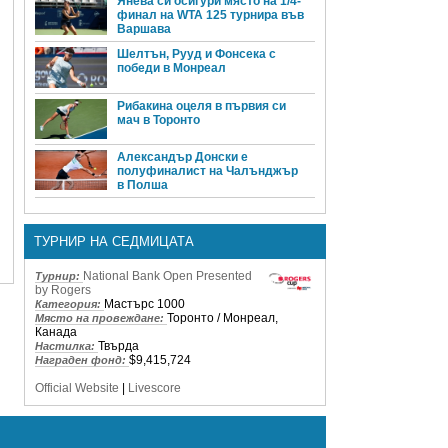
Янева си осигури място на 1/4-
финал на WTA 125 турнира във
Варшава
Шелтън, Рууд и Фонсека с
победи в Монреал
Рибакина оцеля в първия си
мач в Торонто
Александър Донски е
полуфиналист на Чалънджър
в Полша
ТУРНИР НА СЕДМИЦАТА
National Bank Open Presented
Турнир:
by Rogers
Мастърс 1000
Категория:
Торонто / Монреал,
Място на провеждане:
Канада
Твърда
Настилка:
$9,415,724
Награден фонд:
Official Website
|
Livescore