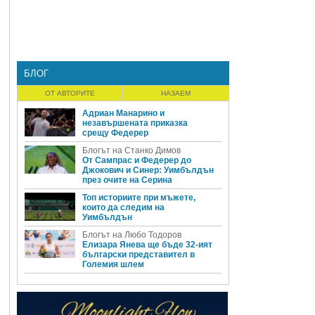
БЛОГ
ОТ АВТОРИТЕ
НАЗАЕМ
Адриан Манарино и
незавършената приказка
срещу Федерер
Блогът на Станко Димов
От Сампрас и Федерер до
Джокович и Синер: Уимбълдън
през очите на Серина
Топ историите при мъжете,
които да следим на
Уимбълдън
Блогът на Любо Тодоров
Елизара Янева ще бъде 32-ият
български представител в
Големия шлем