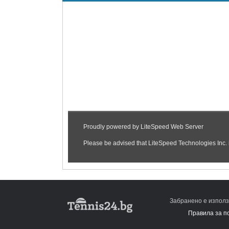
Забранено е използ
Правила за п