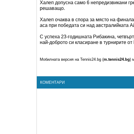
Халеп допусна само 6 непредизвикани гре
решаващо.
Халеп очаква в спора за място на финала
аса при победата си над австралийката Айл
С успеха 23-годишната Рибакина, четвърт
най-доброто си класиране в турнирите от
Мобилната версия на Tennis24.bg (
m.tennis24.bg
) 
КОМЕНТАРИ