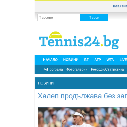
BGBASKE
НАЧАЛО
НОВИНИ
БГ
ATP
WTA
LIV
TV/Програма
Фотогалерии
Рекорди/Статистика
НОВИНИ
Халеп продължава без за