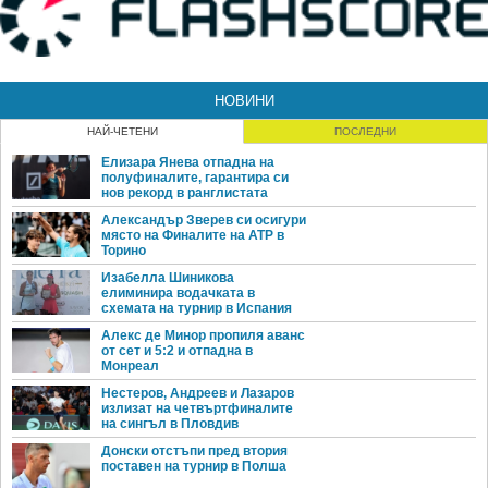
НОВИНИ
НАЙ-ЧЕТЕНИ
ПОСЛЕДНИ
Елизара Янева отпадна на
полуфиналите, гарантира си
нов рекорд в ранглистата
Александър Зверев си осигури
място на Финалите на ATP в
Торино
Изабелла Шиникова
елиминира водачката в
схемата на турнир в Испания
Алекс де Минор пропиля аванс
от сет и 5:2 и отпадна в
Монреал
Нестеров, Андреев и Лазаров
излизат на четвъртфиналите
на сингъл в Пловдив
Донски отстъпи пред втория
поставен на турнир в Полша