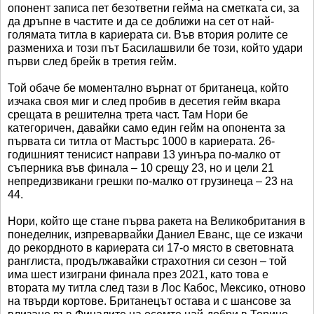
опонент записа пет безответни гейма на сметката си, за
да дръпне в частите и да се доближи на сет от най-
голямата титла в кариерата си. Във втория ролите се
размениха и този път Басилашвили бе този, който удари
първи след брейк в третия гейм.
Той обаче бе моментално върнат от британеца, който
изчака своя миг и след пробив в десетия гейм вкара
срещата в решителна трета част. Там Нори бе
категоричен, давайки само един гейм на опонента за
първата си титла от Мастърс 1000 в кариерата. 26-
годишният тенисист направи 13 уинъра по-малко от
съперника във финала – 10 срещу 23, но и цели 21
непредизвикани грешки по-малко от грузинеца – 23 на
44.
Нори, който ще стане първа ракета на Великобритания в
понеделник, изпреварвайки Даниел Еванс, ще се изкачи
до рекордното в кариерата си 17-о място в световната
ранглиста, продължавайки страхотния си сезон – той
има шест изиграни финала през 2021, като това е
втората му титла след тази в Лос Кабос, Мексико, отново
на твърди кортове. Британецът остава и с шансове за