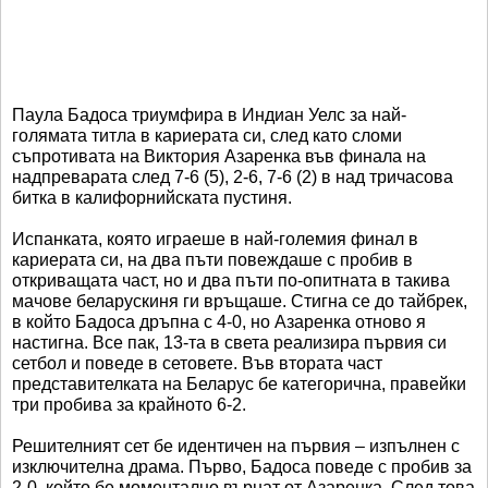
Паула Бадоса триумфира в Индиан Уелс за най-
голямата титла в кариерата си, след като сломи
съпротивата на Виктория Азаренка във финала на
надпреварата след 7-6 (5), 2-6, 7-6 (2) в над тричасова
битка в калифорнийската пустиня.
Испанката, която играеше в най-големия финал в
кариерата си, на два пъти повеждаше с пробив в
откриващата част, но и два пъти по-опитната в такива
мачове беларускиня ги връщаше. Стигна се до тайбрек,
в който Бадоса дръпна с 4-0, но Азаренка отново я
настигна. Все пак, 13-та в света реализира първия си
сетбол и поведе в сетовете. Във втората част
представителката на Беларус бе категорична, правейки
три пробива за крайното 6-2.
Решителният сет бе идентичен на първия – изпълнен с
изключителна драма. Първо, Бадоса поведе с пробив за
2-0, който бе моментално върнат от Азаренка. След това