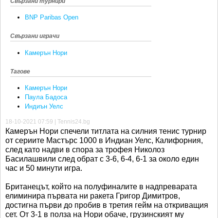
Свързани турнири
BNP Paribas Open
Свързани играчи
Камерън Нори
Тагове
Камерън Нори
Паула Бадоса
Индиън Уелс
18-10-2021 07:59 | Tennis24.bg
Камерън Нори спечели титлата на силния тенис турнир
от сериите Мастърс 1000 в Индиан Уелс, Калифорния,
след като надви в спора за трофея Николоз
Басилашвили след обрат с 3-6, 6-4, 6-1 за около един
час и 50 минути игра.
Британецът, който на полуфиналите в надпреварата
елиминира първата ни ракета Григор Димитров,
достигна първи до пробив в третия гейм на откриващия
сет. От 3-1 в полза на Нори обаче, грузинският му