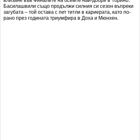
влизане във Финалите на осемте най-добри в Торино.
Басилашвили също продължи силния си сезон въпреки
загубата – той остава с пет титли в кариерата, като по-
рано през годината триумфира в Доха и Мюнхен.