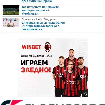
през очите на Серина
Топ историите при мъжете,
които да следим на
Уимбълдън
Блогът на Любо Тодоров
Елизара Янева ще бъде 32-ият
български представител в
Големия шлем