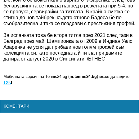
беларускинята се показа напред в резултата при 5-4, но
се пропука, сервирайки за титлата. В крайна сметка се
стигна до нов тайбрек, където отново Бадоса бе по-
съобразителна и така се поздрави с престижния трофей.
За испанката това бе втора титла през 2021 след тази в
Белград през май. Шампионката от 2009 в Индиан Уелс
Азаренка не успя да прибави нов голям трофей към
колекцията си, като последната й титла при дамите
датира от август 2020 в Синсинати. /БГНЕС
Мобилната версия на Tennis24.bg (
m.tennis24.bg
) може да видите
ТУК
!
КОМЕНТАРИ