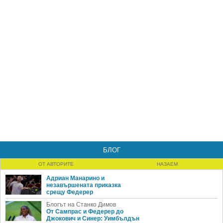
БЛОГ
ОТ АВТОРИТЕ
НАЗАЕМ
Адриан Манарино и
незавършената приказка
срещу Федерер
Блогът на Станко Димов
От Сампрас и Федерер до
Джокович и Синер: Уимбълдън