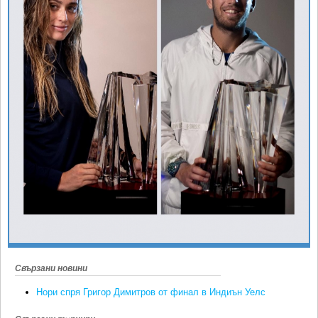
Ретро
SOFIA OPEN
Спорт&Фитнес
КЛУБОВЕ
Други
БЛОГ
Любители
ВИДЕО
ЖЪЛТО
РАКЕТНИ
Свързани новини
Нори спря Григор Димитров от финал в Индиън Уелс