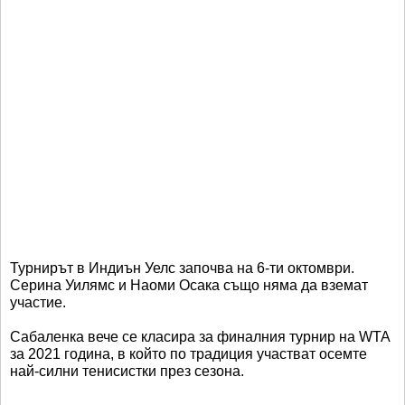
Турнирът в Индиън Уелс започва на 6-ти октомври.
Серина Уилямс и Наоми Осака също няма да вземат
участие.
Сабаленка вече се класира за финалния турнир на WТА
за 2021 година, в който по традиция участват осемте
най-силни тенисистки през сезона.