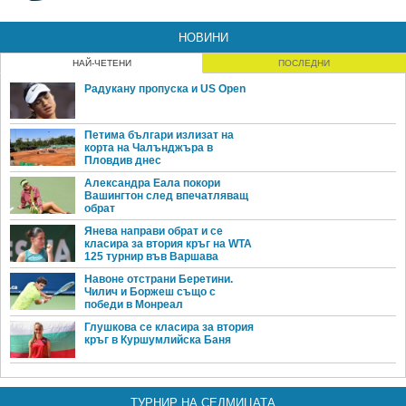
НОВИНИ
НАЙ-ЧЕТЕНИ
ПОСЛЕДНИ
Радукану пропуска и US Open
Петима българи излизат на
корта на Чалънджъра в
Пловдив днес
Александра Еала покори
Вашингтон след впечатляващ
обрат
Янева направи обрат и се
класира за втория кръг на WTA
125 турнир във Варшава
Навоне отстрани Беретини.
Чилич и Боржеш също с
победи в Монреал
Глушкова се класира за втория
кръг в Куршумлийска Баня
ТУРНИР НА СЕДМИЦАТА