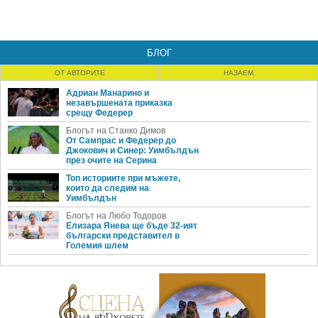
БЛОГ
ОТ АВТОРИТЕ
НАЗАЕМ
Адриан Манарино и
незавършената приказка
срещу Федерер
Блогът на Станко Димов
От Сампрас и Федерер до
Джокович и Синер: Уимбълдън
през очите на Серина
Топ историите при мъжете,
които да следим на
Уимбълдън
Блогът на Любо Тодоров
Елизара Янева ще бъде 32-ият
български представител в
Големия шлем