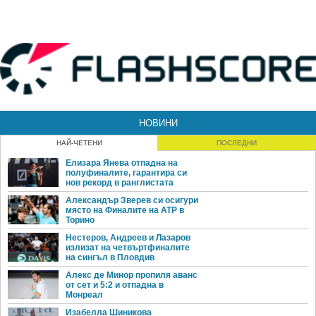
НОВИНИ
НАЙ-ЧЕТЕНИ
ПОСЛЕДНИ
Елизара Янева отпадна на
полуфиналите, гарантира си
нов рекорд в ранглистата
Александър Зверев си осигури
място на Финалите на ATP в
Торино
Нестеров, Андреев и Лазаров
излизат на четвъртфиналите
на сингъл в Пловдив
Алекс де Минор пропиля аванс
от сет и 5:2 и отпадна в
Монреал
Изабелла Шиникова