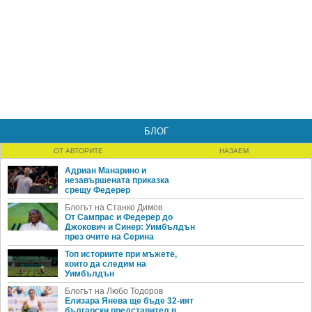
БЛОГ
ОТ АВТОРИТЕ
НАЗАЕМ
Адриан Манарино и
незавършената приказка
срещу Федерер
Блогът на Станко Димов
От Сампрас и Федерер до
Джокович и Синер: Уимбълдън
през очите на Серина
Топ историите при мъжете,
които да следим на
Уимбълдън
Блогът на Любо Тодоров
Елизара Янева ще бъде 32-ият
български представител в