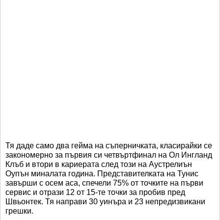
Тя даде само два гейма на съперничката, класирайки се
закономерно за първия си четвъртфинал на Ол Ингланд
Клъб и втори в кариерата след този на Аустрелиън
Оупън миналата година. Представителката на Тунис
завърши с осем аса, спечели 75% от точките на първи
сервис и отрази 12 от 15-те точки за пробив пред
Швьонтек. Тя направи 30 уинъра и 23 непредизвикани
грешки.