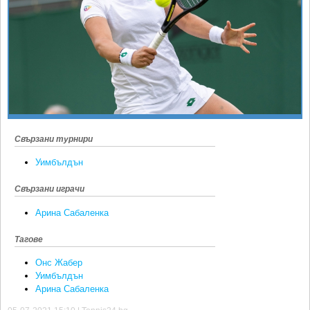
Ретро
SOFIA OPEN
Спорт&Фитнес
КЛУБОВЕ
Други
БЛОГ
Любители
ВИДЕО
ЖЪЛТО
РАКЕТНИ
Свързани турнири
Уимбълдън
Свързани играчи
Арина Сабаленка
Тагове
Онс Жабер
Уимбълдън
Арина Сабаленка