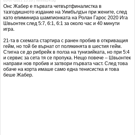
05-07-2021 15:10 | Tennis24.bg
Онс Жабер е първата четвъртфиналистка в
тазгодишното издание на Уимбълдън при жените, след
като елиминира шампионката на Ролан Гарос 2020 Ига
Швьонтек след 5:7, 6:1, 6:1 за около час и 40 минути
игра.
21-та в схемата стартира с ранен пробив в откриващия
гейм, но той бе върнат от полякинята в шестия гейм.
Стигна се до рибрейк в полза на тунизийката, но при 5:4
и сервис за сета тя се пропука. Нещо повече – Швьонтек
направи нов пробив и затвори първата част. След това
обаче на корта имаше само една тенисистка и това
беше Жабер.