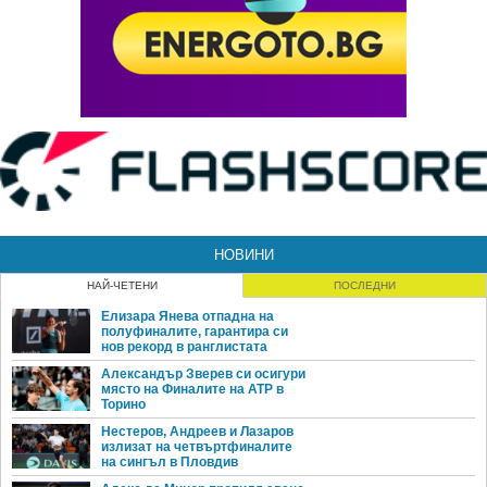
НОВИНИ
НАЙ-ЧЕТЕНИ
ПОСЛЕДНИ
Елизара Янева отпадна на
полуфиналите, гарантира си
нов рекорд в ранглистата
Александър Зверев си осигури
място на Финалите на ATP в
Торино
Нестеров, Андреев и Лазаров
излизат на четвъртфиналите
на сингъл в Пловдив