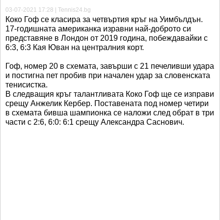
03-07-2021 17:28 | Tennis24.bg
Коко Гоф се класира за четвъртия кръг на Уимбълдън.
17-годишната американка изравни най-доброто си
представяне в Лондон от 2019 година, побеждавайки с
6:3, 6:3 Кая Юван на централния корт.
Гоф, номер 20 в схемата, завърши с 21 печеливши удара
и постигна пет пробив при начален удар за словенската
тенисистка.
В следващия кръг талантливата Коко Гоф ще се изправи
срещу Анжелик Кербер. Поставената под номер четири
в схемата бивша шампионка се наложи след обрат в три
части с 2:6, 6:0: 6:1 срещу Александра Саснович.