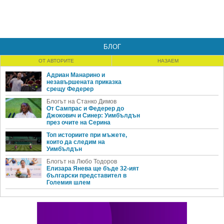
БЛОГ
ОТ АВТОРИТЕ
НАЗАЕМ
Адриан Манарино и
незавършената приказка
срещу Федерер
Блогът на Станко Димов
От Сампрас и Федерер до
Джокович и Синер: Уимбълдън
през очите на Серина
Топ историите при мъжете,
които да следим на
Уимбълдън
Блогът на Любо Тодоров
Елизара Янева ще бъде 32-ият
български представител в
Големия шлем