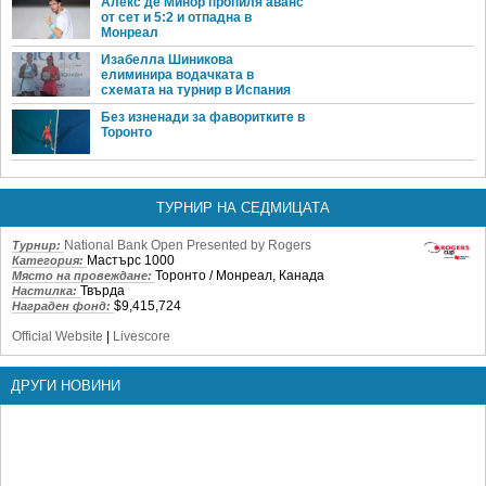
Алекс де Минор пропиля аванс
от сет и 5:2 и отпадна в
Монреал
Изабелла Шиникова
елиминира водачката в
схемата на турнир в Испания
Без изненади за фаворитките в
Торонто
ТУРНИР НА СЕДМИЦАТА
National Bank Open Presented by Rogers
Турнир:
Мастърс 1000
Категория:
Торонто / Монреал, Канада
Място на провеждане:
Твърда
Настилка:
$9,415,724
Награден фонд:
Official Website
|
Livescore
ДРУГИ НОВИНИ