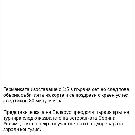
Германката изоставаше с 1:5 в първия сет, но след това
обърна събитията на корта и се поздрави с краен успех
след близо 80 минути игра.
Представителката на Беларус преодоля първия кръг на
турнира след отказването на ветеранката Серина
Уилямс, която прекрати участието си в надпреварата
заради контузия.