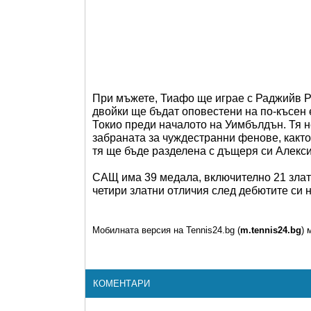
При мъжете, Тиафо ще играе с Раджийв Р
двойки ще бъдат оповестени на по-късен 
Токио преди началото на Уимбълдън. Тя н
забраната за чуждестранни фенове, както
тя ще бъде разделена с дъщеря си Алекс
САЩ има 39 медала, включително 21 злат
четири златни отличия след дебютите си 
Мобилната версия на Tennis24.bg (
m.tennis24.bg
) 
КОМЕНТАРИ