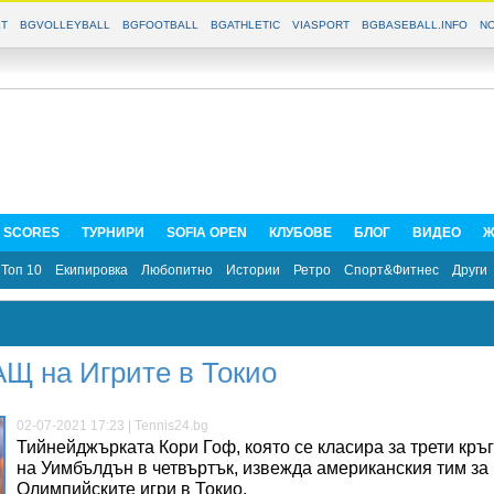
T
BGVOLLEYBALL
BGFOOTBALL
BGATHLETIC
VIASPORT
BGBASEBALL.INFO
NO
E SCORES
ТУРНИРИ
SOFIA OPEN
КЛУБОВЕ
БЛОГ
ВИДЕО
Ж
Топ 10
Екипировка
Любопитно
Истории
Ретро
Спорт&Фитнес
Други
АЩ на Игрите в Токио
02-07-2021 17:23 | Tennis24.bg
Тийнейджърката Кори Гоф, която се класира за трети кръг
на Уимбълдън в четвъртък, извежда американския тим за
Олимпийските игри в Токио.