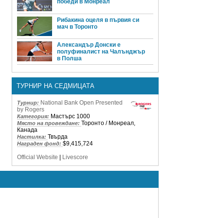
победи в Монреал
Рибакина оцеля в първия си
мач в Торонто
Александър Донски е
полуфиналист на Чалънджър
в Полша
ТУРНИР НА СЕДМИЦАТА
National Bank Open Presented
Турнир:
by Rogers
Мастърс 1000
Категория:
Торонто / Монреал,
Място на провеждане:
Канада
Твърда
Настилка:
$9,415,724
Награден фонд:
Official Website
|
Livescore