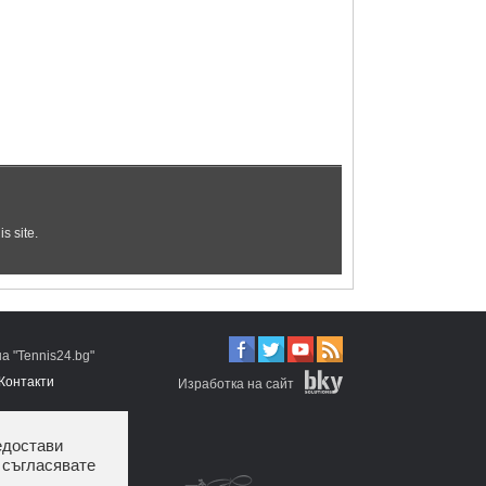
 "Tennis24.bg"
Контакти
Изработка на сайт
едостави
 съгласявате