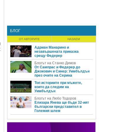
БЛОГ
ОТ АВТОРИТЕ
НАЗАЕМ
н
Адриан Манарино и
к
незавършената приказка
срещу Федерер
Блогът на Станко Димов
От Сампрас и Федерер до
Джокович и Синер: Уимбълдън
през очите на Серина
Топ историите при мъжете,
които да следим на
Уимбълдън
Блогът на Любо Тодоров
Елизара Янева ще бъде 32-ият
български представител в
Големия шлем