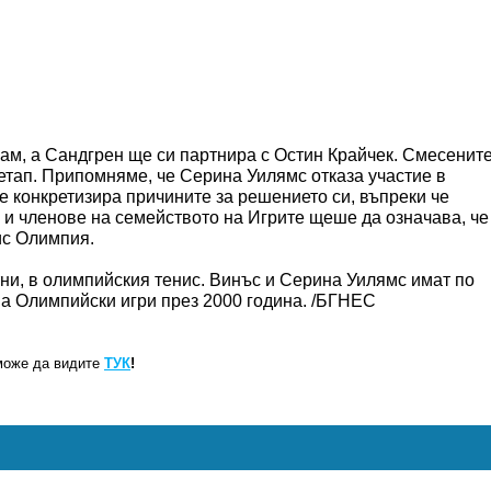
ам, а Сандгрен ще си партнира с Остин Крайчек. Смесенит
етап. Припомняме, че Серина Уилямс отказа участие в
е конкретизира причините за решението си, въпреки че
 и членове на семейството на Игрите щеше да означава, че
ис Олимпия.
ни, в олимпийския тенис. Винъс и Серина Уилямс имат по
на Олимпийски игри през 2000 година. /БГНЕС
може да видите
ТУК
!