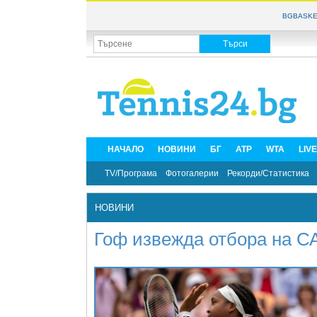
BGBASKE
НАЧАЛО
НОВИНИ
БГ
ATP
WTA
LIV
TV/Програма
Фотогалерии
Рекорди/Статистика
НОВИНИ
Гоф извежда отбора на С