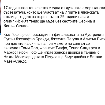
17-годишната тенисистка е една от дузината американски
състезатели, които ще участват на Игрите в японската
столица, където за първи път от 25 години насам
олимпийският тенис ще бъде без сестрите Серина и
Винъс Уилямс.
Към Гоф ще се присъединят финалистката на Аустрелиъ
Оупън Дженифър Брейди, Джесика Пегула и Алисън Рис
при дамите на сингъл, а при мъжете на сингъл се
включват Томи Пол, Франсис Тиафо, Тенис Сандгрен и
Маркос Гирон. Гоф ще играе женски двойки в тандем с
Никол Меличар, докато Пегула ще бъде двойка с Бетани
Матек-Сандс.