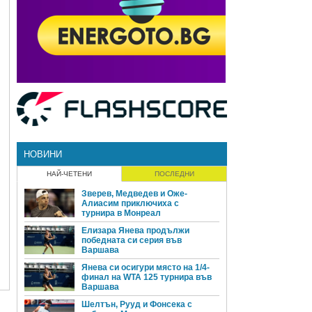
НОВИНИ
НАЙ-ЧЕТЕНИ
ПОСЛЕДНИ
Зверев, Медведев и Оже-
Алиасим приключиха с
турнира в Монреал
Елизара Янева продължи
победната си серия във
Варшава
Янева си осигури място на 1/4-
финал на WTA 125 турнира във
Варшава
Шелтън, Рууд и Фонсека с