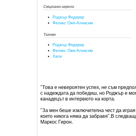
Свързани играчи
Роджър Федерер
Феликс Оже-Алиасим
Тагове
Роджър Федерер
Феликс Оже-Алиасим
Хале
"Това е невероятен успех, не съм предпол
с надеждата да победиш, но Роджър е моя
канадецът в интервюто на корта.
"За мен беше изключителна чест да играя 
което никога няма да забравя".В следв
Маркос Гирон.