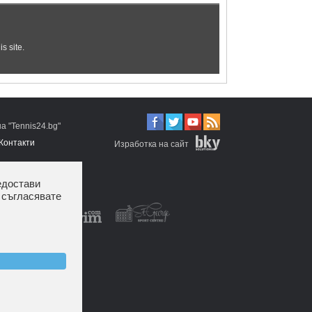
 "Tennis24.bg"
Контакти
Изработка на сайт
едостави
 съгласявате