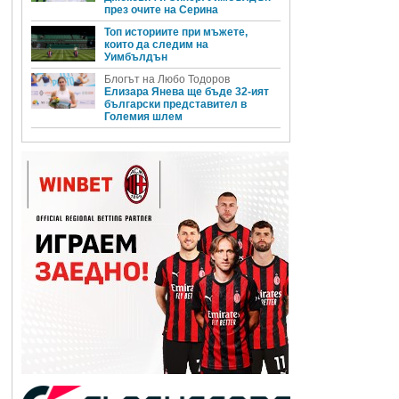
през очите на Серина
Топ историите при мъжете,
които да следим на
Уимбълдън
Блогът на Любо Тодоров
Елизара Янева ще бъде 32-ият
български представител в
Големия шлем