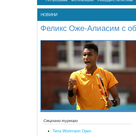
TV/Програма
Фотогалерии
Рекорди/Статистика
НОВИНИ
Феликс Оже-Алиасим с об
Свързани турнири
Terra Wortmann Open