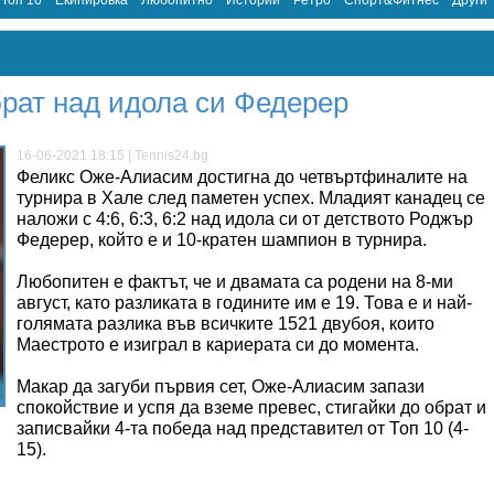
Топ 10
Екипировка
Любопитно
Истории
Ретро
Спорт&Фитнес
Други
рат над идола си Федерер
16-06-2021 18:15 | Tennis24.bg
Феликс Оже-Алиасим достигна до четвъртфиналите на
турнира в Хале след паметен успех. Младият канадец се
наложи с 4:6, 6:3, 6:2 над идола си от детството Роджър
Федерер, който е и 10-кратен шампион в турнира.
Любопитен е фактът, че и двамата са родени на 8-ми
август, като разликата в годините им е 19. Това е и най-
голямата разлика във всичките 1521 двубоя, които
Маестрото е изиграл в кариерата си до момента.
Макар да загуби първия сет, Оже-Алиасим запази
спокойствие и успя да вземе превес, стигайки до обрат и
записвайки 4-та победа над представител от Топ 10 (4-
15).