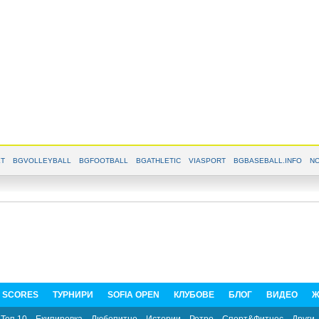
T
BGVOLLEYBALL
BGFOOTBALL
BGATHLETIC
VIASPORT
BGBASEBALL.INFO
NO
E SCORES
ТУРНИРИ
SOFIA OPEN
КЛУБОВЕ
БЛОГ
ВИДЕО
Ж