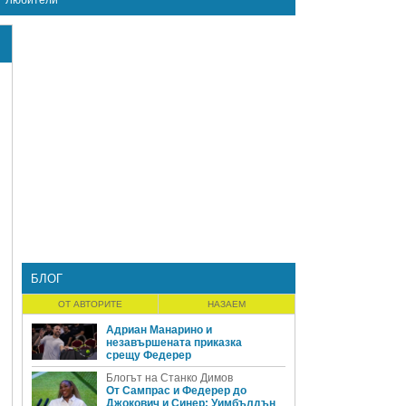
Любители
БЛОГ
ОТ АВТОРИТЕ
НАЗАЕМ
Адриан Манарино и
незавършената приказка
срещу Федерер
Блогът на Станко Димов
От Сампрас и Федерер до
Джокович и Синер: Уимбълдън