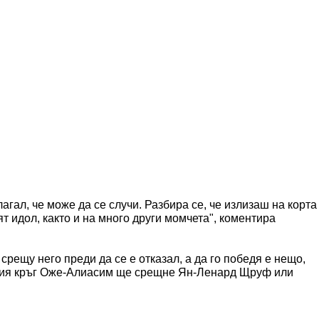
агал, че може да се случи. Разбира се, че излизаш на корта
т идол, както и на много други момчета", коментира
срещу него преди да се е отказал, а да го победя е нещо,
ащия кръг Оже-Алиасим ще срещне Ян-Ленард Щруф или