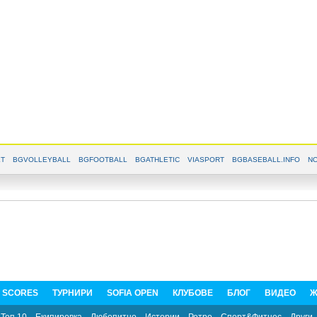
T
BGVOLLEYBALL
BGFOOTBALL
BGATHLETIC
VIASPORT
BGBASEBALL.INFO
NO
E SCORES
ТУРНИРИ
SOFIA OPEN
КЛУБОВЕ
БЛОГ
ВИДЕО
Ж