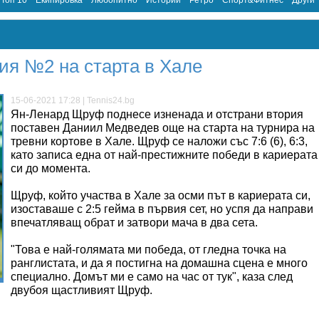
Топ 10
Екипировка
Любопитно
Истории
Ретро
Спорт&Фитнес
Други
я №2 на старта в Хале
15-06-2021 17:28 | Tennis24.bg
Ян-Ленард Щруф поднесе изненада и отстрани втория
поставен Даниил Медведев още на старта на турнира на
тревни кортове в Хале. Щруф се наложи със 7:6 (6), 6:3,
като записа една от най-престижните победи в кариерата
си до момента.
Щруф, който участва в Хале за осми път в кариерата си,
изоставаше с 2:5 гейма в първия сет, но успя да направи
впечатляващ обрат и затвори мача в два сета.
"Това е най-голямата ми победа, от гледна точка на
ранглистата, и да я постигна на домашна сцена е много
специално. Домът ми е само на час от тук", каза след
двубоя щастливият Щруф.