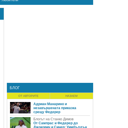
Любители
БЛОГ
ОТ АВТОРИТЕ
НАЗАЕМ
Адриан Манарино и
незавършената приказка
срещу Федерер
Блогът на Станко Димов
От Сампрас и Федерер до
Джокович и Синер: Уимбълдън