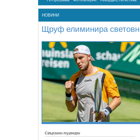
TV/Програма
Фотогалерии
Рекорди/Статистика
НОВИНИ
Щруф елиминира световни
Свързани турнири