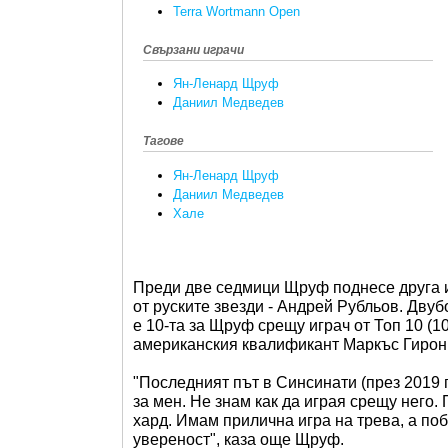
Terra Wortmann Open
Свързани играчи
Ян-Ленард Щруф
Даниил Медведев
Тагове
Ян-Ленард Щруф
Даниил Медведев
Хале
Преди две седмици Щруф поднесе друга из
от руските звезди - Андрей Рубльов. Дву
е 10-та за Щруф срещу играч от Топ 10 (1
американския квалификант Маркъс Гирон
"Последният път в Синсинати (през 2019 г
за мен. Не знам как да играя срещу него.
хард. Имам прилична игра на трева, а по
увереност", каза още Щруф.