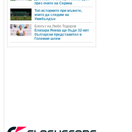
през очите на Серина
Топ историите при мъжете,
които да следим на
Уимбълдън
Блогът на Любо Тодоров
Елизара Янева ще бъде 32-ият
български представител в
Големия шлем