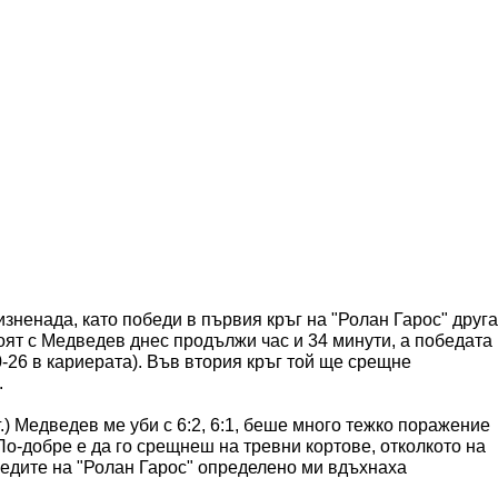
ненада, като победи в първия кръг на "Ролан Гарос" друга
боят с Медведев днес продължи час и 34 минути, а победата
0-26 в кариерата). Във втория кръг той ще срещне
.
.) Медведев ме уби с 6:2, 6:1, беше много тежко поражение
 По-добре е да го срещнеш на тревни кортове, отколкото на
бедите на "Ролан Гарос" определено ми вдъхнаха