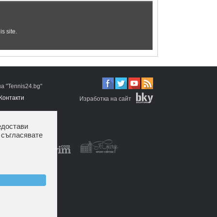
 "Tennis24.bg"
Контакти
Изработка на сайт
едостави
 съгласявате