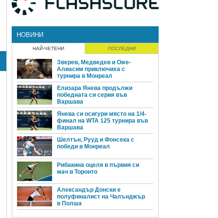
НОВИНИ
НАЙ-ЧЕТЕНИ
ПОСЛЕДНИ
Зверев, Медведев и Оже-
Алиасим приключиха с
турнира в Монреал
Елизара Янева продължи
победната си серия във
Варшава
Янева си осигури място на 1/4-
финал на WTA 125 турнира във
Варшава
Шелтън, Рууд и Фонсека с
победи в Монреал
Рибакина оцеля в първия си
мач в Торонто
Александър Донски е
полуфиналист на Чалънджър
в Полша