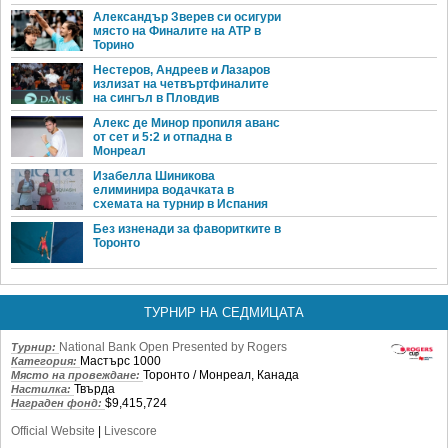
Александър Зверев си осигури
място на Финалите на ATP в
Торино
Нестеров, Андреев и Лазаров
излизат на четвъртфиналите
на сингъл в Пловдив
Алекс де Минор пропиля аванс
от сет и 5:2 и отпадна в
Монреал
Изабелла Шиникова
елиминира водачката в
схемата на турнир в Испания
Без изненади за фаворитките в
Торонто
ТУРНИР НА СЕДМИЦАТА
National Bank Open Presented by Rogers
Турнир:
Мастърс 1000
Категория:
Торонто / Монреал, Канада
Място на провеждане:
Твърда
Настилка:
$9,415,724
Награден фонд:
Official Website
|
Livescore