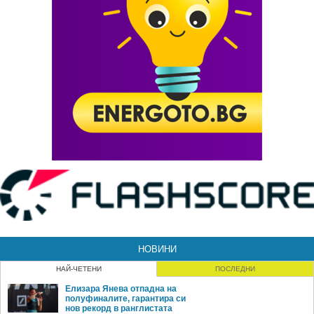
НОВИНИ
НАЙ-ЧЕТЕНИ
ПОСЛЕДНИ
Елизара Янева отпадна на
полуфиналите, гарантира си
нов рекорд в ранглистата