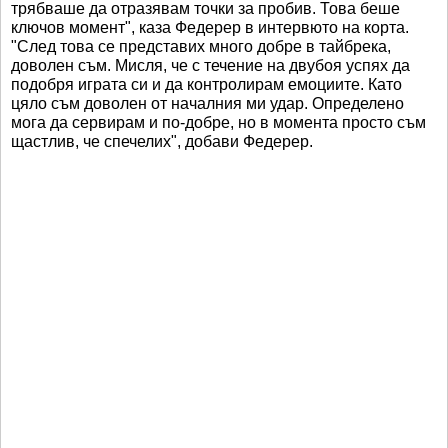
трябваше да отразявам точки за пробив. Това беше
ключов момент", каза Федерер в интервюто на корта.
"След това се представих много добре в тайбрека,
доволен съм. Мисля, че с течение на двубоя успях да
подобря играта си и да контролирам емоциите. Като
цяло съм доволен от началния ми удар. Определено
мога да сервирам и по-добре, но в момента просто съм
щастлив, че спечелих", добави Федерер.