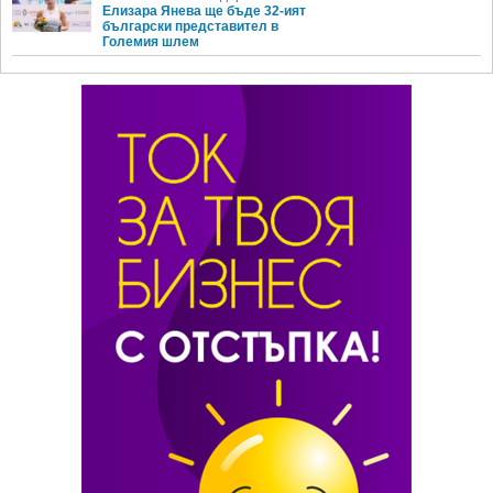
Елизара Янева ще бъде 32-ият
български представител в
Големия шлем