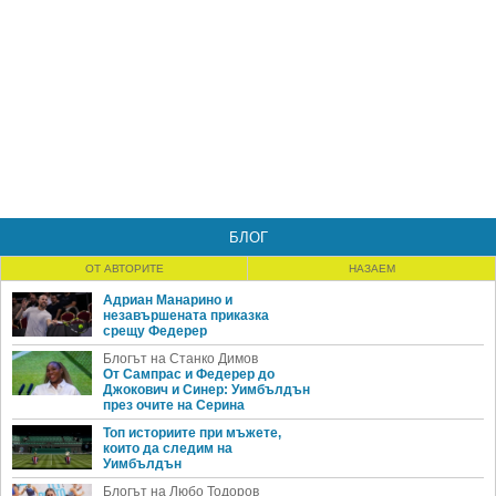
БЛОГ
ОТ АВТОРИТЕ
НАЗАЕМ
Адриан Манарино и
незавършената приказка
срещу Федерер
Блогът на Станко Димов
От Сампрас и Федерер до
Джокович и Синер: Уимбълдън
през очите на Серина
Топ историите при мъжете,
които да следим на
Уимбълдън
Блогът на Любо Тодоров