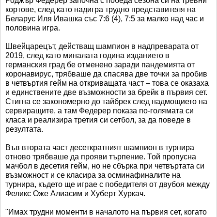
Роджър Федерер започна с победа сезона си на тревни
кортове, след като надигра трудно представителя на
Беларус Иля Ивашка със 7:6 (4), 7:5 за малко над час и
половина игра.
Швейцарецът, действащ шампион в надпреварата от
2019, след като миналата година изданието в
германския град бе отменено заради пандемията от
коронавирус, трябваше да спасява две точки за пробив
в четвъртия гейм на откриващата част – това се оказаха
и единствените две възможности за брейк в първия сет.
Стигна се закономерно до тайбрек след надмощието на
сервиращите, а там Федерер показа по-голямата си
класа и реализира третия си сетбол, за да поведе в
резултата.
Във втората част десеткратният шампион в турнира
отново трябваше да прояви търпение. Той пропусна
мачбол в десетия гейм, но не сбърка при четвъртата си
възможност и се класира за осминафиналите на
турнира, където ще играе с победителя от двубоя между
Феликс Оже Алиасим и Хуберт Хуркач.
"Имах трудни моменти в началото на първия сет, когато