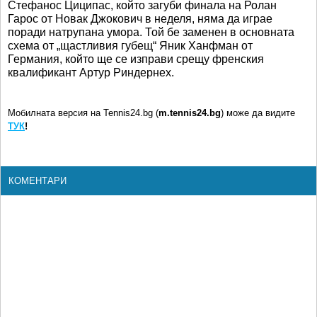
Стефанос Циципас, който загуби финала на Ролан
Гарос от Новак Джокович в неделя, няма да играе
поради натрупана умора. Той бе заменен в основната
схема от „щастливия губещ“ Яник Ханфман от
Германия, който ще се изправи срещу френския
квалификант Артур Риндернех.
Мобилната версия на Tennis24.bg (
m.tennis24.bg
) може да видите
ТУК
!
КОМЕНТАРИ