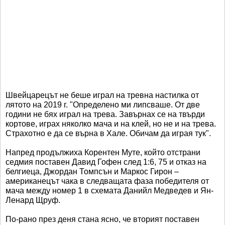
Швейцарецът не беше играл на тревна настилка от
лятото на 2019 г. "Определено ми липсваше. От две
години не бях играл на трева. Завърнах се на твърди
кортове, играх няколко мача и на клей, но не и на трева.
Страхотно е да се върна в Хале. Обичам да играя тук".
Напред продължиха Корентен Муте, който отстрани
седмия поставен Давид Гофен след 1:6, 75 и отказ на
белгиеца, Джордан Томпсън и Маркос Гирон –
американецът чака в следващата фаза победителя от
мача между номер 1 в схемата Данийл Медведев и Ян-
Ленард Щруф.
По-рано през деня стана ясно, че вторият поставен