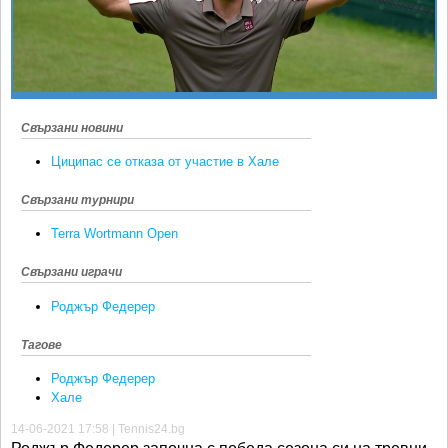
Ретро
SOFIA OPEN
Спорт&Фитнес
КЛУБОВЕ
Други
БЛОГ
Любители
ВИДЕО
Свързани новини
ЖЪЛТО
Циципас се отказа от участие в Хале
РАКЕТНИ
Свързани турнири
Terra Wortmann Open
Свързани играчи
Роджър Федерер
Тагове
Роджър Федерер
Хале
14-06-2021 17:58 | Tennis24.bg