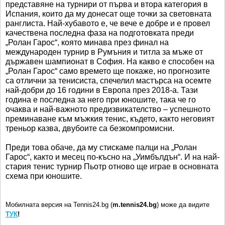
представяне на турнири от първа и втора категория в
Испания, които да му донесат още точки за световната
ранглиста. Най-хубавото е, че вече е добре и е провел
качествена последна фаза на подготовката преди
„Ролан Гарос“, която минава през финал на
международен турнир в Румъния и титла за мъже от
държавен шампионат в София. На какво е способен на
„Ролан Гарос“ само времето ще покаже, но прогнозите
са отлични за тенисиста, спечелил мастърса на осемте
най-добри до 16 години в Европа през 2018-а. Тази
година е последна за него при юношите, така че го
очаква и най-важното предизвикателство – успешното
преминаване към мъжкия тенис, където, както неговият
треньор казва, двубоите са безкомпромисни.
Преди това обаче, да му стискаме палци на „Ролан
Гарос“, както и месец по-късно на „Уимбълдън“. И на най-
стария тенис турнир Пьотр отново ще играе в основната
схема при юношите.
Мобилната версия на Tennis24.bg (
m.tennis24.bg
) може да видите
ТУК
!