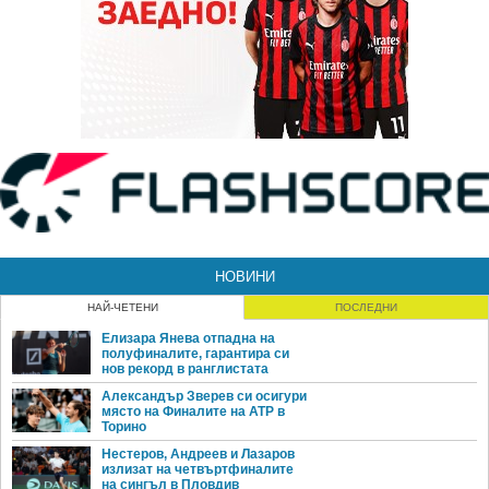
НОВИНИ
НАЙ-ЧЕТЕНИ
ПОСЛЕДНИ
Елизара Янева отпадна на
полуфиналите, гарантира си
нов рекорд в ранглистата
Александър Зверев си осигури
място на Финалите на ATP в
Торино
Нестеров, Андреев и Лазаров
излизат на четвъртфиналите
на сингъл в Пловдив