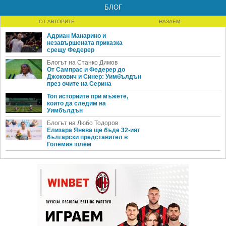
БЛОГ
ОТ АВТОРИТЕ
НАЗАЕМ
Адриан Манарино и
незавършената приказка
срещу Федерер
Блогът на Станко Димов
От Сампрас и Федерер до
Джокович и Синер: Уимбълдън
през очите на Серина
Топ историите при мъжете,
които да следим на
Уимбълдън
Блогът на Любо Тодоров
Елизара Янева ще бъде 32-ият
български представител в
Големия шлем