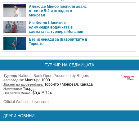
Алекс де Минор пропиля аванс
от сет и 5:2 и отпадна в
Монреал
Изабелла Шиникова
елиминира водачката в
схемата на турнир в Испания
Без изненади за фаворитките в
Торонто
ТУРНИР НА СЕДМИЦАТА
National Bank Open Presented by Rogers
Турнир:
Мастърс 1000
Категория:
Торонто / Монреал, Канада
Място на провеждане:
Твърда
Настилка:
$9,415,724
Награден фонд:
Official Website
|
Livescore
ДРУГИ НОВИНИ