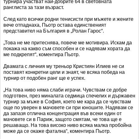
турнира участват най-добрите 64 в световната
ранглиста за тази възраст.
След като всички родни тенисисти при мъжете и жените
вече отпаднаха, Пьотр остава единственият
представител на България в „Ролан Гарос“.
„Това не ме притеснява, повече ме мотивира. Искам да
покажа на какво съм способен и се надявам хората да
ме подкрепят“, коментира Пьотр.
Двамата с личния му треньор Кристиян Илиев не си
поставят конкретни цели и знаят, че всяка победа на
турнир от подобен ранг ще е успех.
„На това ниво няма слаби играчи. Чувствам се добре
подготвен, през миналата седмица спечелих и държавен
турнир за мъже в София, което ме кара да се чувствам
още по уверен в мачовете си при юношите. Надявам се
да запазя отлична концентрация във всеки един от
мачовете си в Париж, защото смятам, че това ще е
решаващо. На това високо ниво всяка малка пробойна
може да се окаже фатална“, коментира Пьотр.