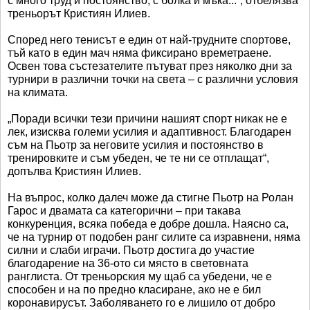
с много труд и постоянство, с болка и мъка...“, отбелязва
треньорът Кристиян Илиев.
Според него тенисът е един от най-трудните спортове,
тъй като в един мач няма фиксирано времетраене.
Освен това състезателите пътуват през няколко дни за
турнири в различни точки на света – с различни условия
на климата.
„Поради всички тези причини нашият спорт никак не е
лек, изисква големи усилия и адаптивност. Благодарен
съм на Пьотр за неговите усилия и постоянство в
тренировките и съм убеден, че те ни се отплащат“,
допълва Кристиян Илиев.
На въпрос, колко далеч може да стигне Пьотр на Ролан
Гарос и двамата са категорични – при такава
конкуренция, всяка победа е добре дошла. Наясно са,
че на турнир от подобен ранг силите са изравнени, няма
силни и слаби играчи. Пьотр достига до участие
благодарение на 36-ото си място в световната
ранглиста. От треньорския му щаб са убедени, че е
способен и на по предно класиране, ако не е бил
коронавирусът. Заболяването го е лишило от добро