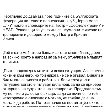
Неотлъчно до двамата през годините са Българската
федерация по тенис и варненският клуб „Черно море
Елит“, както и спонсорите на Пьотр – „Софтелектроник“ и
HEAD. Решаващи за успехите са неуморните часове на
тренировки и доверието между Пьотр и Кристиян
Илиев.
„Той е като мой втори баща и аз съм много благодарен
за всичко, което е направил за мен“, отбелязва младият
тенисист.
„Пьотр подхожда мъжки към всяка ситуация. Аз не пестя
критики към него, но той никога не се е огъвал. Винаги е
бил много сериозен и работлив. Дори след дълго
пътуване, когато е пътувал цяла нощ, за да се прибере
от турнир, на сутринта е на тренировка. Предлагал съм
му понякога да остане вкъщи, за да си почине, но той
категорично е отказвал с мотива, че трябва да е на
корта и да работи. По този начин се постигат успехите –