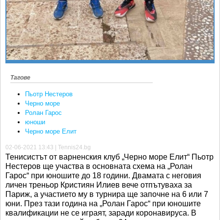
Тагове
Пьотр Нестеров
Черно море
Ролан Гарос
юноши
Черно море Елит
02-06-2021 13:43 | Tennis24.bg
Тенисистът от варненския клуб „Черно море Елит“ Пьотр
Нестеров ще участва в основната схема на „Ролан
Гарос“ при юношите до 18 години. Двамата с неговия
личен треньор Кристиян Илиев вече отпътуваха за
Париж, а участието му в турнира ще започне на 6 или 7
юни. През тази година на „Ролан Гарос“ при юношите
квалификации не се играят, заради коронавируса. В