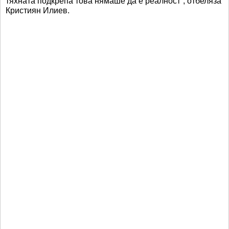
тяхната подкрепа това нямаше да е реалност“, отбеляза
Кристиян Илиев.