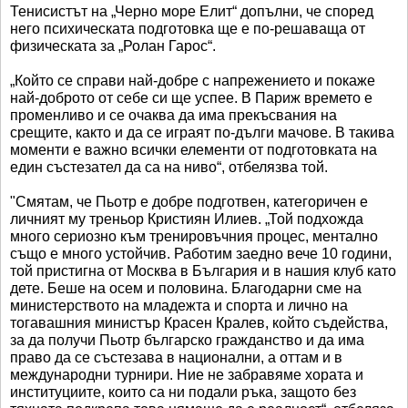
Тенисистът на „Черно море Елит“ допълни, че според
него психическата подготовка ще е по-решаваща от
физическата за „Ролан Гарос“.
„Който се справи най-добре с напрежението и покаже
най-доброто от себе си ще успее. В Париж времето е
променливо и се очаква да има прекъсвания на
срещите, както и да се играят по-дълги мачове. В такива
моменти е важно всички елементи от подготовката на
един състезател да са на ниво“, отбелязва той.
"Смятам, че Пьотр е добре подготвен, категоричен е
личният му треньор Кристиян Илиев. „Той подхожда
много сериозно към тренировъчния процес, ментално
също е много устойчив. Работим заедно вече 10 години,
той пристигна от Москва в България и в нашия клуб като
дете. Беше на осем и половина. Благодарни сме на
министерството на младежта и спорта и лично на
тогавашния министър Красен Кралев, който съдейства,
за да получи Пьотр българско гражданство и да има
право да се състезава в национални, а оттам и в
международни турнири. Ние не забравяме хората и
институциите, които са ни подали ръка, защото без