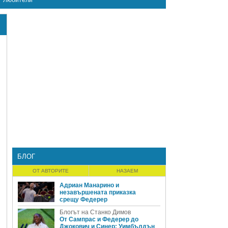
Любители
в
БЛОГ
ОТ АВТОРИТЕ
НАЗАЕМ
Адриан Манарино и
незавършената приказка
срещу Федерер
Блогът на Станко Димов
От Сампрас и Федерер до
Джокович и Синер: Уимбълдън