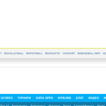
T
BGVOLLEYBALL
BGFOOTBALL
BGATHLETIC
VIASPORT
BGBASEBALL.INFO
NO
E SCORES
ТУРНИРИ
SOFIA OPEN
КЛУБОВЕ
БЛОГ
ВИДЕО
Ж