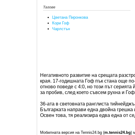
Тагове
Цветана Пиронкова
Кори Гоф
Чарлстън
Негативното развитие на срещата разстр
края. 17-годишната Гоф пък стана още по
отново поведе с 4:0, но този път серията
за пробив, след което съвсем рухна и Гоф
36-ата в световната ранглиста тийнейджъ
Българката направи една двойна грешка и
Освен това, тя реализира едва една от с
Мобилната версия на Tennis24.bg (
m.tennis24.bg
) 