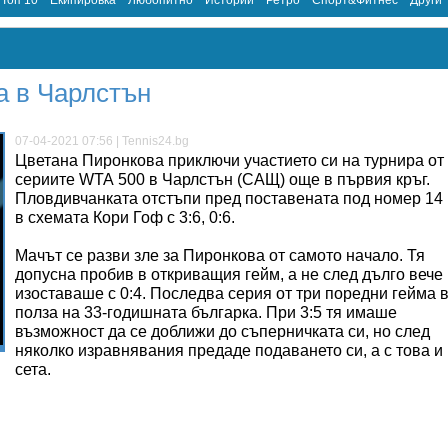
Топ 10
Екипировка
Любопитно
Истории
Ретро
Спорт&Фитнес
Други
а в Чарлстън
07-04-2021 07:56 | Tennis24.bg
Цветана Пиронкова приключи участието си на турнира от
сериите WТА 500 в Чарлстън (САЩ) още в първия кръг.
Пловдивчанката отстъпи пред поставената под номер 14
в схемата Кори Гоф с 3:6, 0:6.
Мачът се разви зле за Пиронкова от самото начало. Тя
допусна пробив в откриващия гейм, а не след дълго вече
изоставаше с 0:4. Последва серия от три поредни гейма 
полза на 33-годишната българка. При 3:5 тя имаше
възможност да се доближи до съперничката си, но след
няколко изравнявания предаде подаването си, а с това и
сета.