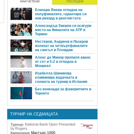
НАЙ-ЧЕТЕНИ
ПОСЛЕДНИ
Елизара Янева отпадна на
полуфиналите, гарантира си
нов рекорд в ранглистата
Александър Зверев си осигури
място на Финалите на ATP в
Торино
Нестеров, Андреев и Лазаров
излизат на четвъртфиналите
на сингъл в Пловдив
Алекс де Минор пропиля аванс
от сет и 5:2 и отпадна в
Монреал
Изабелла Шиникова
елиминира водачката в
схемата на турнир в Испания
Без изненади за фаворитките в
Торонто
ТУРНИР НА СЕДМИЦАТА
National Bank Open Presented
Турнир:
by Rogers
Мастърс 1000
Категория: