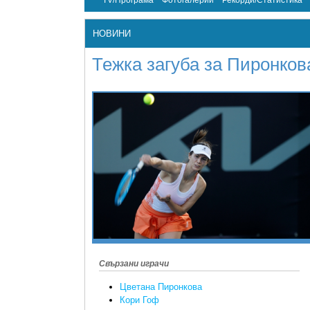
TV/Програма
Фотогалерии
Рекорди/Статистика
НОВИНИ
Тежка загуба за Пиронков
Свързани играчи
Цветана Пиронкова
Кори Гоф