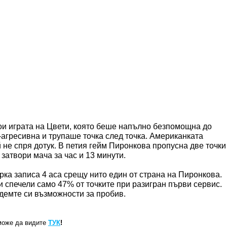
ои играта на Цвети, която беше напълно безпомощна до
-агресивна и трупаше точка след точка. Американката
 й не спря дотук. В петия гейм Пиронкова пропусна две точки
 затвори мача за час и 13 минути.
рка записа 4 аса срещу нито един от страна на Пиронкова.
 спечели само 47% от точките при разигран първи сервис.
едемте си възможности за пробив.
може да видите
ТУК
!