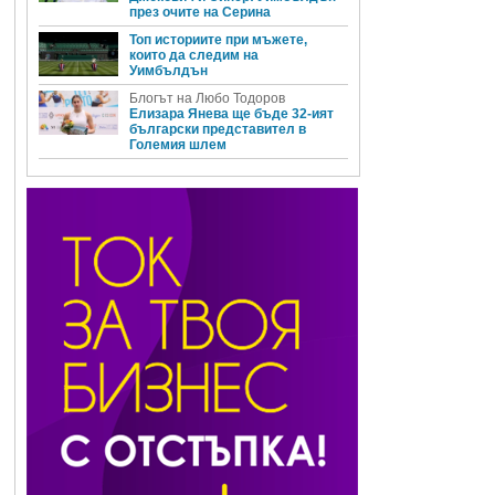
през очите на Серина
Топ историите при мъжете,
които да следим на
Уимбълдън
Блогът на Любо Тодоров
Елизара Янева ще бъде 32-ият
български представител в
Големия шлем