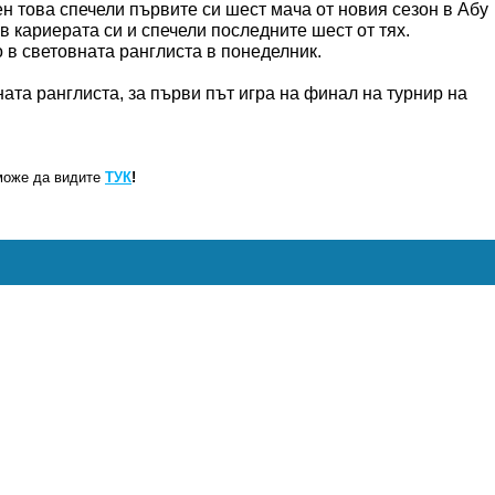
ен това спечели първите си шест мача от новия сезон в Абу
 в кариерата си и спечели последните шест от тях.
 в световната ранглиста в понеделник.
ата ранглиста, за първи път игра на финал на турнир на
може да видите
ТУК
!