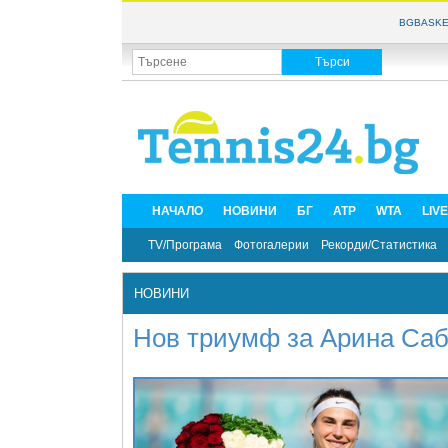
BGBASKE
НАЧАЛО
НОВИНИ
БГ
ATP
WTA
LIV
TV/Програма
Фотогалерии
Рекорди/Статистика
НОВИНИ
Нов триумф за Арина Са