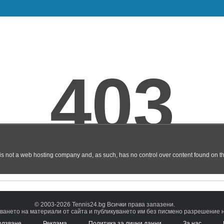
© 2003-2026 Tennis24.bg Всички права запазени.
ването на материали от сайта и публикуването им без писмено разрешение на
олзване
Реклама
Политика за лични данни
За нас