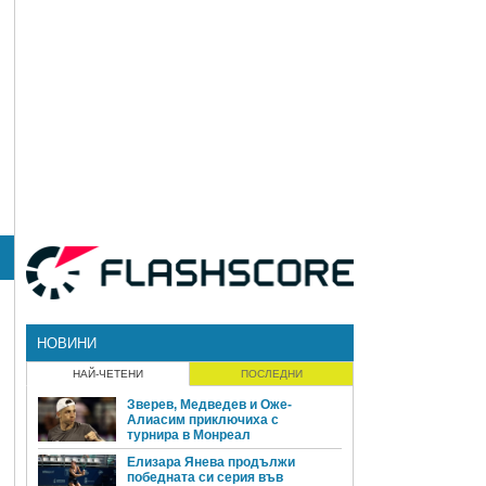
НОВИНИ
НАЙ-ЧЕТЕНИ
ПОСЛЕДНИ
Зверев, Медведев и Оже-
Алиасим приключиха с
турнира в Монреал
Елизара Янева продължи
победната си серия във