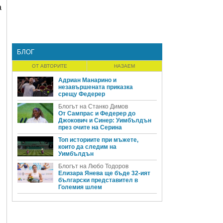
а
БЛОГ
ОТ АВТОРИТЕ
НАЗАЕМ
Адриан Манарино и
незавършената приказка
срещу Федерер
Блогът на Станко Димов
От Сампрас и Федерер до
Джокович и Синер: Уимбълдън
през очите на Серина
Топ историите при мъжете,
които да следим на
Уимбълдън
Блогът на Любо Тодоров
Елизара Янева ще бъде 32-ият
български представител в
Големия шлем