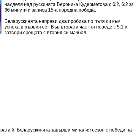
надделя над рускинята Вероника Кудерметова с 6:2, 6:2 з
66 минути и записа 15-а поредна победа.
Беларускинята направи два пробива по пътя си към
успеха в първия сет. Във втората част тя поведе с 5:1 и
затвори срещата с втория си мачбол.
ерата й. Беларускинята завърши миналия сезон с победи на