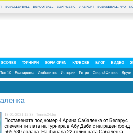
T
BGVOLLEYBALL
BGFOOTBALL
BGATHLETIC
VIASPORT
BGBASEBALL.INFO
NO
E SCORES
ТУРНИРИ
SOFIA OPEN
КЛУБОВЕ
БЛОГ
ВИДЕО
Ж
Топ 10
Екипировка
Любопитно
Истории
Ретро
Спорт&Фитнес
Други
баленка
13-01-2021 12:38 | Tennis24.bg
Поставената под номер 4 Арина Сабаленка от Беларус
спечели титлата на турнира в Абу Даби с награден фонд
565 530 долара. На финала 22-годишната Сабаленка