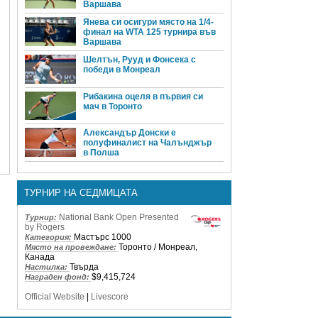
Варшава
Янева си осигури място на 1/4-
финал на WTA 125 турнира във
Варшава
Шелтън, Рууд и Фонсека с
победи в Монреал
Рибакина оцеля в първия си
мач в Торонто
Александър Донски е
полуфиналист на Чалънджър
в Полша
ТУРНИР НА СЕДМИЦАТА
National Bank Open Presented
Турнир:
by Rogers
Мастърс 1000
Категория:
Торонто / Монреал,
Място на провеждане:
Канада
Твърда
Настилка:
$9,415,724
Награден фонд:
Official Website
|
Livescore