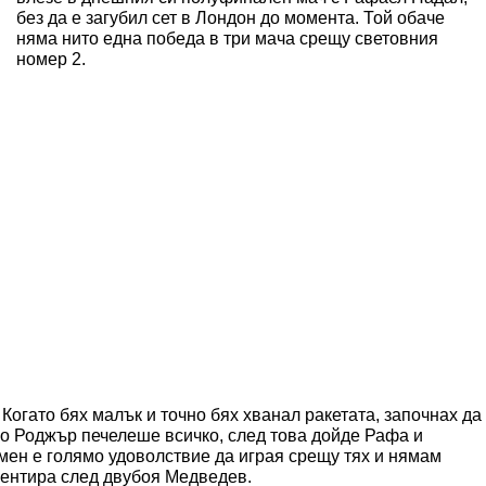
без да е загубил сет в Лондон до момента. Той обаче
няма нито една победа в три мача срещу световния
номер 2.
Когато бях малък и точно бях хванал ракетата, започнах да
о Роджър печелеше всичко, след това дойде Рафа и
 мен е голямо удоволствие да играя срещу тях и нямам
ментира след двубоя Медведев.