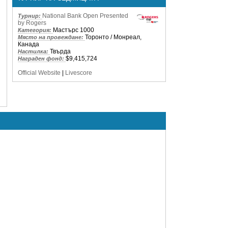
National Bank Open Presented
Турнир:
by Rogers
Мастърс 1000
Категория:
Торонто / Монреал,
Място на провеждане:
Канада
Твърда
Настилка:
$9,415,724
Награден фонд:
Official Website
|
Livescore