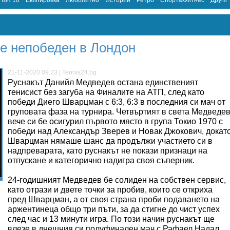
Топ 10
Екипировка
Любопитно
Истории
Ретро
Спорт&Фитнес
Други
е непобеден в Лондон
21-11-2020 09:23 | Tennis24.bg
Руснакът Данийл Медведев остана единственият
тенисист без загуба на Финалите на АТП, след като
победи Диего Шварцман с 6:3, 6:3 в последния си мач от
груповата фаза на турнира. Четвъртият в света Медведе
вече си бе осигурил първото място в група Токио 1970 с
победи над Александър Зверев и Новак Джокович, докат
Шварцман нямаше шанс да продължи участието си в
надпреварата, като руснакът не покази признаци на
отпускане и категорично надигра своя съперник.
24-годишният Медведев бе солиден на собствен сервис,
като отрази и двете точки за пробив, които се откриха
пред Шварцман, а от своя страна проби подаването на
аржентинеца общо три пъти, за да стигне до чист успех
след час и 13 минути игра. По този начин руснакът ще
влезе в днешния си полуфинален мач с Рафаел Надал,