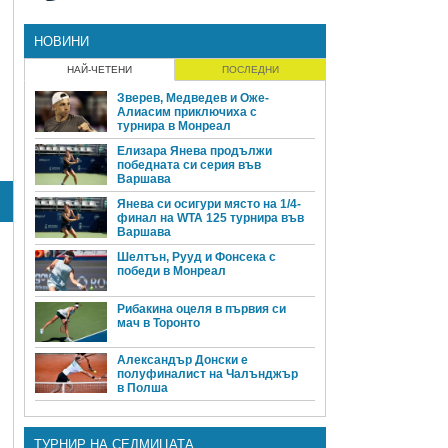
НОВИНИ
НАЙ-ЧЕТЕНИ
ПОСЛЕДНИ
Зверев, Медведев и Оже-
Алиасим приключиха с
турнира в Монреал
Елизара Янева продължи
победната си серия във
Варшава
Янева си осигури място на 1/4-
финал на WTA 125 турнира във
Варшава
Шелтън, Рууд и Фонсека с
победи в Монреал
Рибакина оцеля в първия си
мач в Торонто
Александър Донски е
полуфиналист на Чалънджър
в Полша
ТУРНИР НА СЕДМИЦАТА