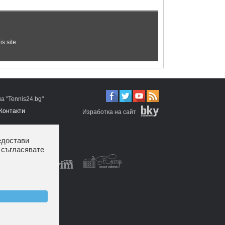
 "Tennis24.bg"
Контакти
Изработка на сайт
едостави
 съгласявате