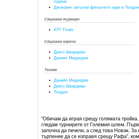
година
Джокович запълни финалното каре в Лондон
Свързани турнири
ATP Finals
Свързани играчи
Диего Шварцман
Даниил Медведев
Тагове
Данийл Медведев
Диего Шварцман
Лондон
“Обичам да играя срещу голямата тройка. 
гледам турнирите от Големия шлем. Първ
започна да печели, а след това Новак. За
търпение да се изправя срещу Рафа”, ко