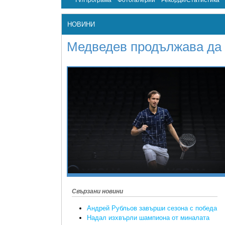
TV/Програма
Фотогалерии
Рекорди/Статистика
НОВИНИ
Медведев продължава да 
Свързани новини
Андрей Рубльов завърши сезона с победа
Надал изхвърли шампиона от миналата