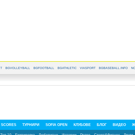
T
BGVOLLEYBALL
BGFOOTBALL
BGATHLETIC
VIASPORT
BGBASEBALL.INFO
NO
E SCORES
ТУРНИРИ
SOFIA OPEN
КЛУБОВЕ
БЛОГ
ВИДЕО
Ж