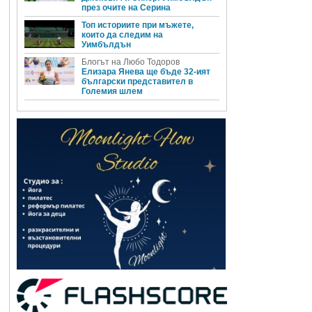
през очите на Серина
Топ историите при мъжете,
които да следим на
Уимбълдън
Блогът на Любо Тодоров
Елизара Янева ще бъде 32-ият
български представител в
Големия шлем