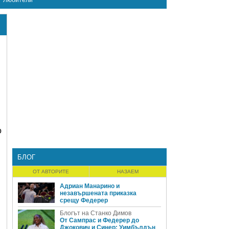
Любители
в
о
БЛОГ
ОТ АВТОРИТЕ
НАЗАЕМ
Адриан Манарино и
незавършената приказка
срещу Федерер
Блогът на Станко Димов
От Сампрас и Федерер до
Джокович и Синер: Уимбълдън