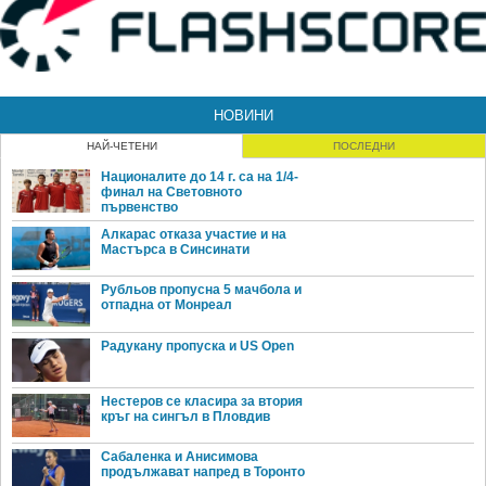
НОВИНИ
НАЙ-ЧЕТЕНИ
ПОСЛЕДНИ
Националите до 14 г. са на 1/4-
финал на Световното
първенство
Алкарас отказа участие и на
Мастърса в Синсинати
Рубльов пропусна 5 мачбола и
отпадна от Монреал
Радукану пропуска и US Open
Нестеров се класира за втория
кръг на сингъл в Пловдив
Сабаленка и Анисимова
продължават напред в Торонто