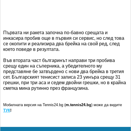
Първата ни ракета започна по-бавно срещата и
инкасира пробив още в първия си сервис, но след това
се окопити и реализира два брейка на свой ред, след
което поведе в резултата.
Във втората част българинът направи три пробива
срещу един на съперника, а убедителното му
представяне бе затвърдено с нови два брейка в третия
сет. Българският тенисист записа 23 уинъра срещу 31
грешки, при три аса и седем двойни грешки, но в крайна
сметка мина рутинно през французина.
Мобилната версия на Tennis24.bg (
m.tennis24.bg
) може да видите
ТУК
!