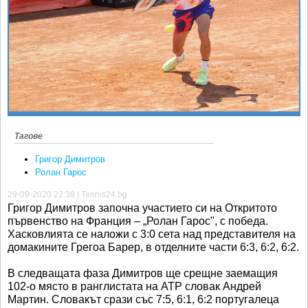
Ретро
SOFIA OPEN
Спорт&Фитнес
КЛУБОВЕ
Други
БЛОГ
Любители
ВИДЕО
ЖЪЛТО
РАКЕТНИ
Тагове
Григор Димитров
Ролан Гарос
29-09-2020 22:38 | Tennis24.bg
Григор Димитров започна участието си на Откритото
първенство на Франция – „Ролан Гарос", с победа.
Хасковлията се наложи с 3:0 сета над представителя на
домакините Грегоа Барер, в отделните части 6:3, 6:2, 6:2.
В следващата фаза Димитров ще срещне заемащия
102-о място в ранглистата на ATP словак Андрей
Мартин. Словакът срази със 7:5, 6:1, 6:2 португалеца