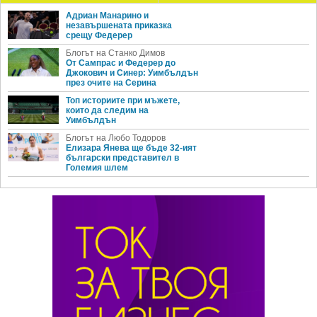
Адриан Манарино и
незавършената приказка
срещу Федерер
Блогът на Станко Димов
От Сампрас и Федерер до
Джокович и Синер: Уимбълдън
през очите на Серина
Топ историите при мъжете,
които да следим на
Уимбълдън
Блогът на Любо Тодоров
Елизара Янева ще бъде 32-ият
български представител в
Големия шлем