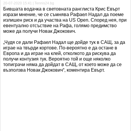
20-07-2020 15:41 | Tennis24.bg
Бившата водачка в световната ранглиста Крис Евърт
изрази мнение, че се съмнява Рафаел Надал да поеме
излишен риск и да участва на US Open. Според нея, при
евентуално отсъствие на Рафа, голямо предимство
може да получи Новак Джокович.
„Чудя се дали Рафаел Надал ще дойде тук в САЩ, за да
играе на твърди кортове. По-вероятно е да остане в
Европа и да играе на клей, отколкото да рискува да
получи контузия тук. Вероятно той и още няколко
топиграчи няма да дойдат в САЩ, от което може да се
възползва Новак Джокович“, коментира Евърт.