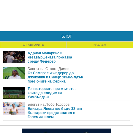
БЛОГ
ОТ АВТОРИТЕ
НАЗАЕМ
Адриан Манарино и
незавършената приказка
срещу Федерер
Блогът на Станко Димов
От Сампрас и Федерер до
Джокович и Синер: Уимбълдън
през очите на Серина
Топ историите при мъжете,
които да следим на
Уимбълдън
Блогът на Любо Тодоров
Елизара Янева ще бъде 32-ият
български представител в
Големия шлем