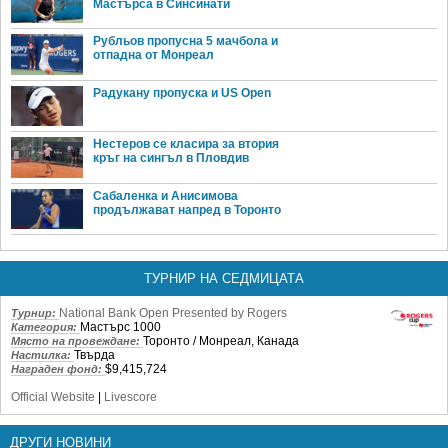
Мастърса в Синсинати
Рубльов пропусна 5 мачбола и
отпадна от Монреал
Радукану пропуска и US Open
Нестеров се класира за втория
кръг на сингъл в Пловдив
Сабаленка и Анисимова
продължават напред в Торонто
ТУРНИР НА СЕДМИЦАТА
National Bank Open Presented by Rogers
Турнир:
Мастърс 1000
Категория:
Торонто / Монреал, Канада
Място на провеждане:
Твърда
Настилка:
$9,415,724
Награден фонд:
Official Website
|
Livescore
ДРУГИ НОВИНИ