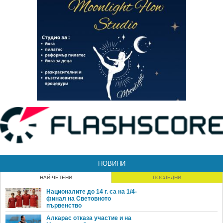
НОВИНИ
НАЙ-ЧЕТЕНИ
ПОСЛЕДНИ
Националите до 14 г. са на 1/4-
финал на Световното
първенство
Алкарас отказа участие и на