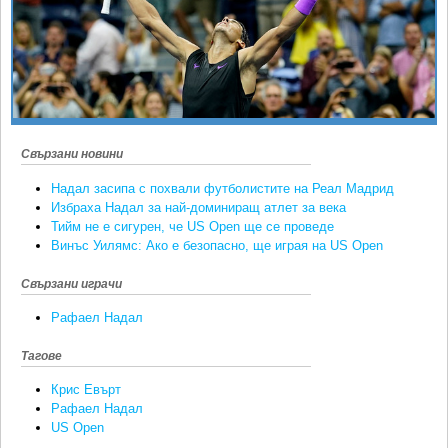
Ретро
SOFIA OPEN
Спорт&Фитнес
КЛУБОВЕ
Други
БЛОГ
Любители
ВИДЕО
ЖЪЛТО
Свързани новини
РАКЕТНИ
Надал засипа с похвали футболистите на Реал Мадрид
Избраха Надал за най-доминиращ атлет за века
Тийм не е сигурен, че US Open ще се проведе
Винъс Уилямс: Ако е безопасно, ще играя на US Open
Свързани играчи
Рафаел Надал
Тагове
Крис Евърт
Рафаел Надал
US Open