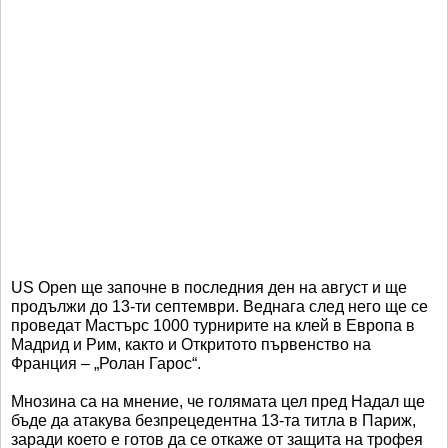
US Open ще започне в последния ден на август и ще
продължи до 13-ти септември. Веднага след него ще се
проведат Мастърс 1000 турнирите на клей в Европа в
Мадрид и Рим, както и Откритото първенство на
Франция – „Ролан Гарос“.
Мнозина са на мнение, че голямата цел пред Надал ще
бъде да атакува безпрецедентна 13-та титла в Париж,
заради което е готов да се откаже от защита на трофея