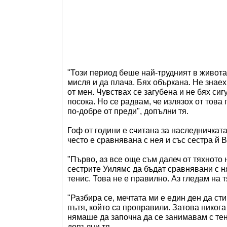
"Този период беше най-трудният в живота 
мисля и да плача. Бях объркана. Не знаех 
от мен. Чувствах се загубена и не бях си
посока. Но се радвам, че излязох от това
по-добре от преди", допълни тя.
Гоф от години е считана за наследничкат
често е сравнявана с нея и със сестра й 
"Първо, аз все още съм далеч от тяхното 
сестрите Уилямс да бъдат сравнявани с н
тенис. Това не е правилно. Аз гледам на 
"Разбира се, мечтата ми е един ден да сти
пътя, който са проправили. Затова никога 
нямаше да започна да се занимавам с тен
допълни тя.