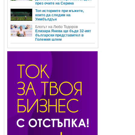
през очите на Серина
Топ историите при мъжете,
които да следим на
Уимбълдън
Блогът на Любо Тодоров
Елизара Янева ще бъде 32-ият
български представител в
Големия шлем