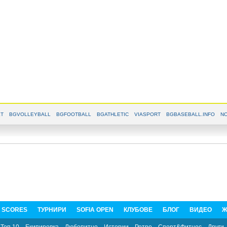
T
BGVOLLEYBALL
BGFOOTBALL
BGATHLETIC
VIASPORT
BGBASEBALL.INFO
NO
E SCORES
ТУРНИРИ
SOFIA OPEN
КЛУБОВЕ
БЛОГ
ВИДЕО
Ж