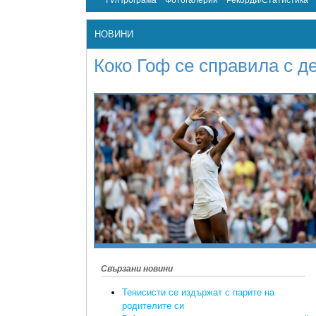
TV/Програма
Фотогалерии
Рекорди/Статистика
НОВИНИ
Коко Гоф се справила с д
Свързани новини
Тенисисти се издържат с парите на
родителите си