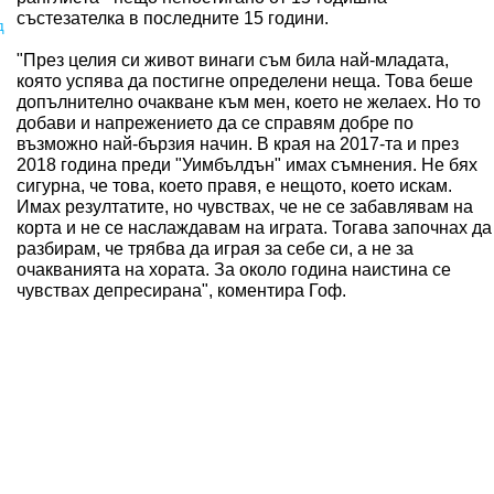
състезателка в последните 15 години.
д
"През целия си живот винаги съм била най-младата,
която успява да постигне определени неща. Това беше
допълнително очакване към мен, което не желаех. Но то
добави и напрежението да се справям добре по
възможно най-бързия начин. В края на 2017-та и през
2018 година преди "Уимбълдън" имах съмнения. Не бях
сигурна, че това, което правя, е нещото, което искам.
Имах резултатите, но чувствах, че не се забавлявам на
корта и не се наслаждавам на играта. Тогава започнах да
разбирам, че трябва да играя за себе си, а не за
очакванията на хората. За около година наистина се
чувствах депресирана", коментира Гоф.