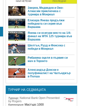
НАЙ-ЧЕТЕНИ
ПОСЛЕДНИ
Зверев, Медведев и Оже-
Алиасим приключиха с
турнира в Монреал
Елизара Янева продължи
победната си серия във
Варшава
Янева си осигури място на 1/4-
финал на WTA 125 турнира във
Варшава
Шелтън, Рууд и Фонсека с
победи в Монреал
Рибакина оцеля в първия си
мач в Торонто
Александър Донски е
полуфиналист на Чалънджър
в Полша
ТУРНИР НА СЕДМИЦАТА
National Bank Open Presented
Турнир:
by Rogers
Мастърс 1000
Категория: