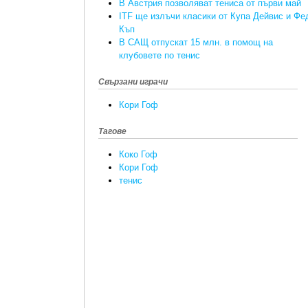
В Австрия позволяват тениса от първи май
ITF ще излъчи класики от Купа Дейвис и Фе
Къп
В САЩ отпускат 15 млн. в помощ на
клубовете по тенис
Свързани играчи
Кори Гоф
Тагове
Коко Гоф
Кори Гоф
тенис