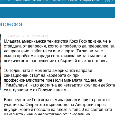
Топ 10
Екипировка
Любопитно
Истории
Ретро
Спорт&Фитнес
Други
епресия
16-04-2020 12:56 | Tennis24.bg
Младата американска тенисистка Коко Гоф призна, че е
страдала от депресия, която е трябвало да преодолее, за
да преоткрие любовта си към спорта. Тя заяви, че е
имала проблеми заради свръхочакванията към нея и
психическото напрежение от бързия й възход в тениса.
16-годишната в момента американка направи
сензационен старт на кариерата си при
професионалистките през юли миналата година на
"Уимбълдън", като достигна до четвъртия кръг при дебюта
си в турнирите от Големия шлем.
Впоследствие Гоф игра осминафинал и при първото си
участие на Откритото първенство на Австралия през
януари, което й позволи да влезе в топ 50 на световната
ранглиста - нещо непостигано от 15-годишна