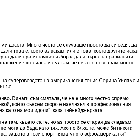
ми досега. Много често се случваше просто да си седя, да
дали това е, което аз искам, или е това, което другите искат
гурна дали правя точния избор и дали вървя в правилната
 положение по-силна и смятам, че сега се познавам много
а на суперзвездата на американския тенис Серина Уилямс и
Винъс.
ниво. Винаги съм смятала, че не е много честно спрямо
якой, който съвсем скоро е навлязъл в професионалния
тях като на мои идоли", каза тийнейджърката.
гна там, където са те, но аз просто се старая да следвам
не мога да бъда като тях. Ако не бяха те, може би никога
ис, защото в този спорт няма много афроамериканки",