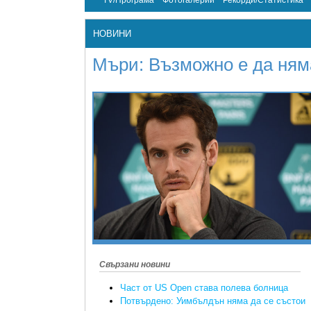
TV/Програма
Фотогалерии
Рекорди/Статистика
НОВИНИ
Мъри: Възможно е да няма
Свързани новини
Част от US Open става полева болница
Потвърдено: Уимбълдън няма да се състои