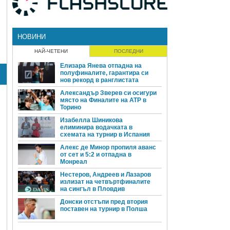
НОВИНИ
НАЙ-ЧЕТЕНИ
ПОСЛЕДНИ
Елизара Янева отпадна на
полуфиналите, гарантира си
нов рекорд в ранглистата
Александър Зверев си осигури
място на Финалите на ATP в
Торино
Изабелла Шиникова
елиминира водачката в
схемата на турнир в Испания
Алекс де Минор пропиля аванс
от сет и 5:2 и отпадна в
Монреал
Нестеров, Андреев и Лазаров
излизат на четвъртфиналите
на сингъл в Пловдив
Донски отстъпи пред втория
поставен на турнир в Полша