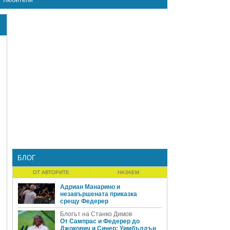
Любители
БЛОГ
ОТ АВТОРИТЕ
НАЗАЕМ
Адриан Манарино и
незавършената приказка
срещу Федерер
Блогът на Станко Димов
От Сампрас и Федерер до
Джокович и Синер: Уимбълдън