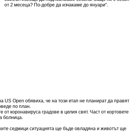
от 2 месеца? По-добре да изчакаме до януари“.
а US Open обявиха, че на този етап не планират да правят
веде по план.
 от коронавируса градове в целия свят. Част от кортовете
а болница.
зките седмици ситуацията ще бъде овладяна и животът ще