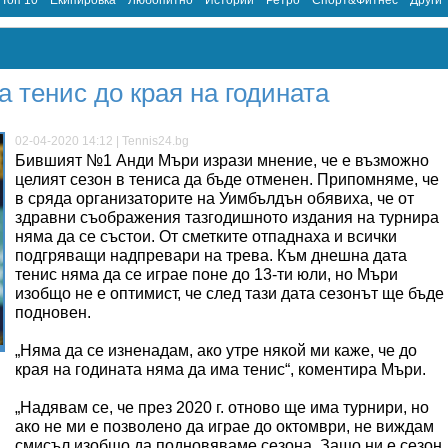
Топ 10
Екипировка
Любопитно
Истории
Ретро
Спорт&Фитнес
Други
 тенис до края на годината
02-04-2020 14:12 | Tennis24.bg
Бившият №1 Анди Мъри изрази мнение, че е възможно
целият сезон в тениса да бъде отменен. Припомняме, че
в сряда организаторите на Уимбълдън обявиха, че от
здравни съображения тазгодишното издания на турнира
няма да се състои. От сметките отпаднаха и всички
подгряващи надпревари на трева. Към днешна дата
тенис няма да се играе поне до 13-ти юли, но Мъри
изобщо не е оптимист, че след тази дата сезонът ще бъде
подновен.
„Няма да се изненадам, ако утре някой ми каже, че до
края на годината няма да има тенис“, коментира Мъри.
„Надявам се, че през 2020 г. отново ще има турнири, но
ако не ми е позволено да играе до октомври, не виждам
смисъл изобщо да подновяваме сезона. Защо ни е сезон