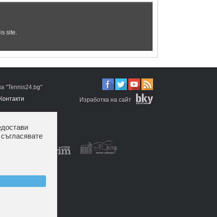
 "Tennis24.bg"
Контакти
Изработка на сайт
едостави
 съгласявате