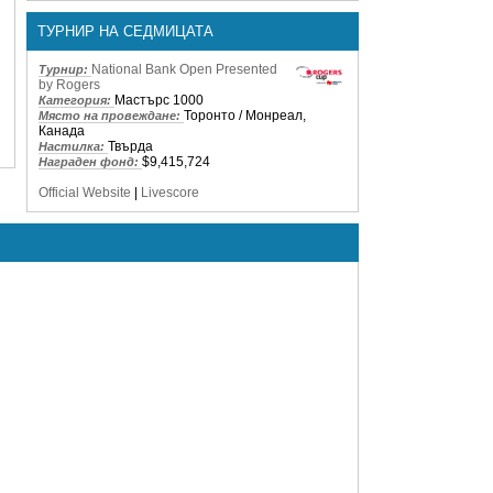
ТУРНИР НА СЕДМИЦАТА
National Bank Open Presented
Турнир:
by Rogers
Мастърс 1000
Категория:
Торонто / Монреал,
Място на провеждане:
Канада
Твърда
Настилка:
$9,415,724
Награден фонд:
Official Website
|
Livescore