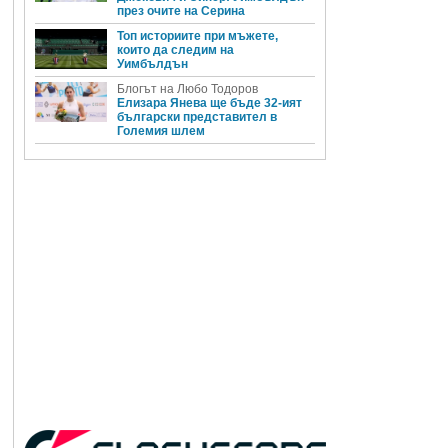
през очите на Серина
Топ историите при мъжете,
които да следим на
Уимбълдън
Блогът на Любо Тодоров
Елизара Янева ще бъде 32-ият
български представител в
Големия шлем