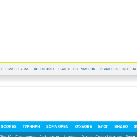
T
BGVOLLEYBALL
BGFOOTBALL
BGATHLETIC
VIASPORT
BGBASEBALL.INFO
NO
E SCORES
ТУРНИРИ
SOFIA OPEN
КЛУБОВЕ
БЛОГ
ВИДЕО
Ж