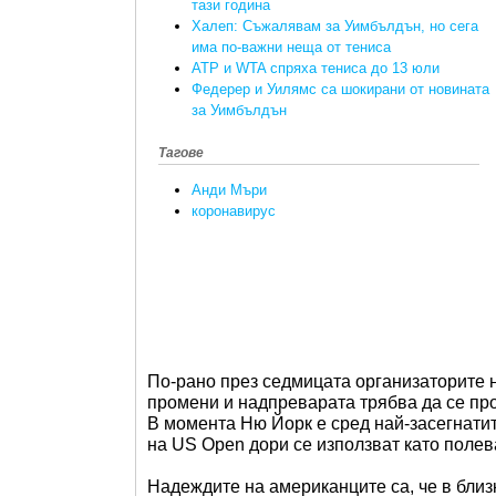
тази година
Халеп: Съжалявам за Уимбълдън, но сега
има по-важни неща от тениса
ATP и WTA спряха тениса до 13 юли
Федерер и Уилямс са шокирани от новината
за Уимбълдън
Тагове
Анди Мъри
коронавирус
По-рано през седмицата организаторите н
промени и надпреварата трябва да се про
В момента Ню Йорк е сред най-засегнатите
на US Open дори се използват като полев
Надеждите на американците са, че в бли