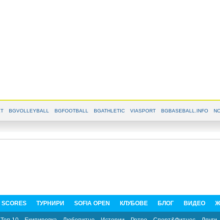
T
BGVOLLEYBALL
BGFOOTBALL
BGATHLETIC
VIASPORT
BGBASEBALL.INFO
NO
E SCORES
ТУРНИРИ
SOFIA OPEN
КЛУБОВЕ
БЛОГ
ВИДЕО
Ж