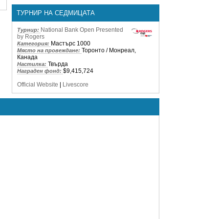
ТУРНИР НА СЕДМИЦАТА
National Bank Open Presented
Турнир:
by Rogers
Мастърс 1000
Категория:
Торонто / Монреал,
Място на провеждане:
Канада
Твърда
Настилка:
$9,415,724
Награден фонд:
Official Website
|
Livescore