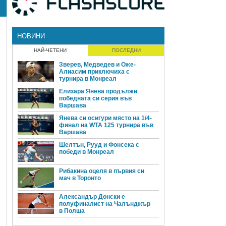
НОВИНИ
НАЙ-ЧЕТЕНИ
ПОСЛЕДНИ
Зверев, Медведев и Оже-
Алиасим приключиха с
турнира в Монреал
Елизара Янева продължи
победната си серия във
Варшава
Янева си осигури място на 1/4-
финал на WTA 125 турнира във
Варшава
Шелтън, Рууд и Фонсека с
победи в Монреал
Рибакина оцеля в първия си
мач в Торонто
Александър Донски е
полуфиналист на Чалънджър
в Полша