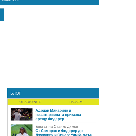
Любители
БЛОГ
ОТ АВТОРИТЕ
НАЗАЕМ
Адриан Манарино и
незавършената приказка
срещу Федерер
Блогът на Станко Димов
От Сампрас и Федерер до
Джокович и Синер: Уимбълдън