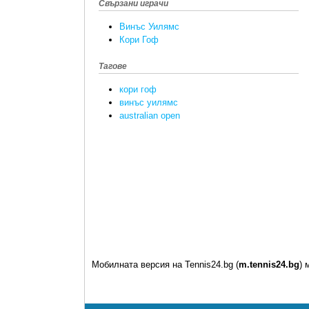
Свързани играчи
Винъс Уилямс
Кори Гоф
Тагове
кори гоф
винъс уилямс
australian open
Мобилната версия на Tennis24.bg (
m.tennis24.bg
) 