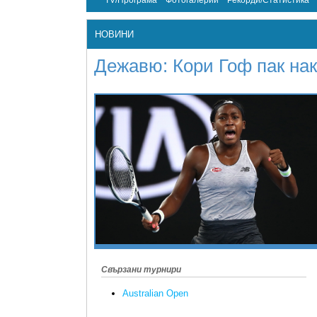
TV/Програма
Фотогалерии
Рекорди/Статистика
НОВИНИ
Дежавю: Кори Гоф пак на
Свързани турнири
Australian Open