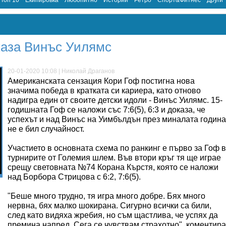
Топ 10
Екипировка
Любопитно
Истории
Ретро
Спорт&Фитнес
Други
каза Винъс Уилямс
20-01-2020 10:08 | Николай Драганов
Американската сензация Кори Гоф постигна нова
значима победа в кратката си кариера, като отново
надигра един от своите детски идоли - Винъс Уилямс. 15-
годишната Гоф се наложи със 7:6(5), 6:3 и доказа, че
успехът и над Винъс на Уимбълдън през миналата година
не е бил случайност.
Участието в основната схема по ранкинг е първо за Гоф в
турнирите от Големия шлем. Във втори кръг тя ще играе
срещу световната №74 Корана Кърстя, която се наложи
над Борбора Стрицова с 6:2, 7:6(5).
"Беше много трудно, тя игра много добре. Бях много
нервна, бях малко шокирана. Сигурно всички са били,
след като видяха жребия, но съм щастлива, че успях да
премина напред. Сега се чувствам страхотно", коментира