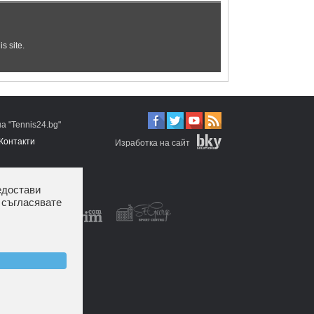
 "Tennis24.bg"
Контакти
Изработка на сайт
едостави
 съгласявате