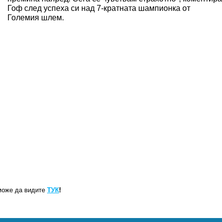
Гоф след успеха си над 7-кратната шампионка от
Големия шлем.
може да видите
ТУК
!