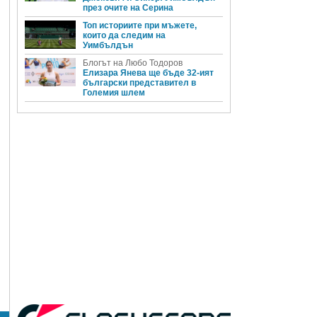
през очите на Серина
Топ историите при мъжете,
които да следим на
Уимбълдън
Блогът на Любо Тодоров
Елизара Янева ще бъде 32-ият
български представител в
Големия шлем