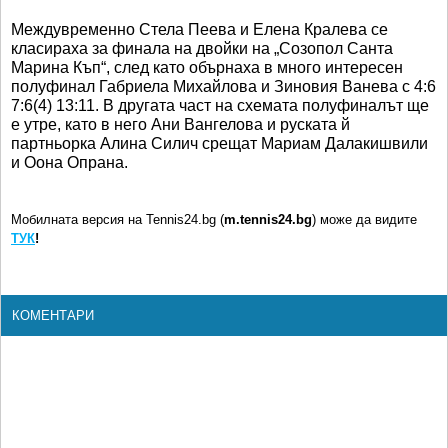
Междувременно Стела Пеева и Елена Кралева се
класираха за финала на двойки на „Созопол Санта
Марина Къп“, след като обърнаха в много интересен
полуфинал Габриела Михайлова и Зиновия Ванева с 4:6
7:6(4) 13:11. В другата част на схемата полуфиналът ще
е утре, като в него Ани Вангелова и руската й
партньорка Алина Силич срещат Мариам Далакишвили
и Оона Опрана.
Мобилната версия на Tennis24.bg (
m.tennis24.bg
) може да видите
ТУК
!
КОМЕНТАРИ