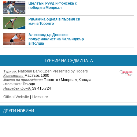
Шелтън, Рууд и Фонсека с
победи в Монреал
Рибакина оцеля в първия си
мач в Торонто
Александър Донски е
полуфиналист на Чалънджър
в Полша
ТУРНИР НА СЕДМИЦАТА
National Bank Open Presented by Rogers
Турнир:
Мастърс 1000
Категория:
Торонто / Монреал, Канада
Място на провеждане:
Твърда
Настилка:
$9,415,724
Награден фонд:
Official Website
|
Livescore
ДРУГИ НОВИНИ