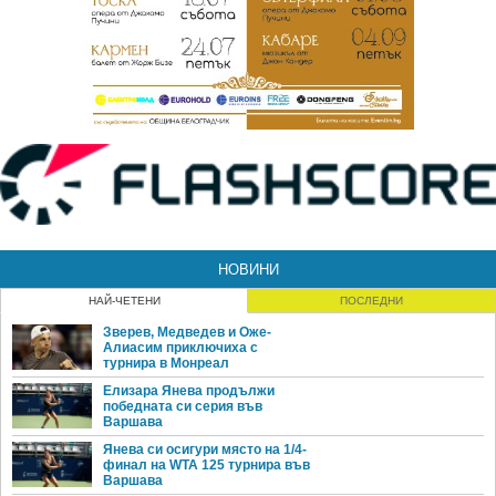
НОВИНИ
НАЙ-ЧЕТЕНИ
ПОСЛЕДНИ
Зверев, Медведев и Оже-
Алиасим приключиха с
турнира в Монреал
Елизара Янева продължи
победната си серия във
Варшава
Янева си осигури място на 1/4-
финал на WTA 125 турнира във
Варшава