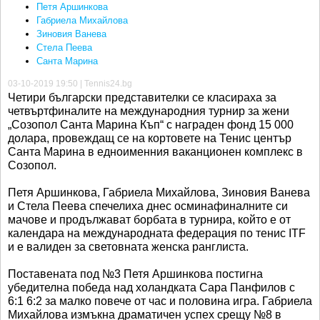
Петя Аршинкова
Габриела Михайлова
Зиновия Ванева
Стела Пеева
Санта Марина
03-10-2019 19:50 | Tennis24.bg
Четири български представителки се класираха за
четвъртфиналите на международния турнир за жени
„Созопол Санта Марина Къп“ с награден фонд 15 000
долара, провеждащ се на кортовете на Тенис център
Санта Марина в едноименния ваканционен комплекс в
Созопол.
Петя Аршинкова, Габриела Михайлова, Зиновия Ванева
и Стела Пеева спечелиха днес осминафиналните си
мачове и продължават борбата в турнира, който е от
календара на международната федерация по тенис ITF
и е валиден за световната женска ранглиста.
Поставената под №3 Петя Аршинкова постигна
убедителна победа над холандката Сара Панфилов с
6:1 6:2 за малко повече от час и половина игра. Габриела
Михайлова измъкна драматичен успех срещу №8 в