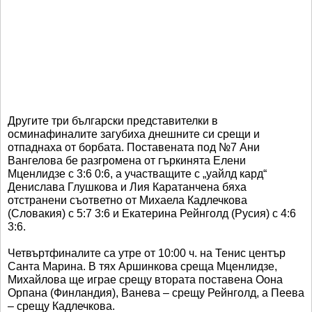
Другите три български представителки в
осминафиналите загубиха днешните си срещи и
отпаднаха от борбата. Поставената под №7 Ани
Вангелова бе разгромена от гъркинята Елени
Мценлидзе с 3:6 0:6, а участващите с „уайлд кард“
Денислава Глушкова и Лия Каратанчена бяха
отстранени съответно от Михаела Кадлечкова
(Словакия) с 5:7 3:6 и Екатерина Рейнголд (Русия) с 4:6
3:6.
Четвъртфиналите са утре от 10:00 ч. на Тенис център
Санта Марина. В тях Аршинкова среща Мценлидзе,
Михайлова ще играе срещу втората поставена Оона
Орпана (Финландия), Ванева – срещу Рейнголд, а Пеева
– срещу Кадлечкова.