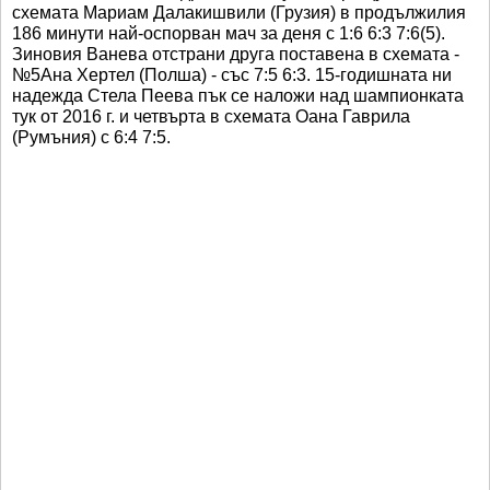
схемата Мариам Далакишвили (Грузия) в продължилия
186 минути най-оспорван мач за деня с 1:6 6:3 7:6(5).
Зиновия Ванева отстрани друга поставена в схемата -
№5Ана Хертел (Полша) - със 7:5 6:3. 15-годишната ни
надежда Стела Пеева пък се наложи над шампионката
тук от 2016 г. и четвърта в схемата Оана Гаврила
(Румъния) с 6:4 7:5.