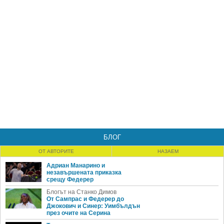
БЛОГ
ОТ АВТОРИТЕ
НАЗАЕМ
Адриан Манарино и
незавършената приказка
срещу Федерер
Блогът на Станко Димов
От Сампрас и Федерер до
Джокович и Синер: Уимбълдън
през очите на Серина