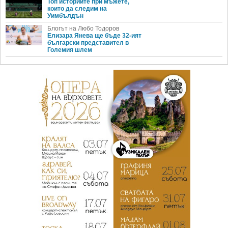
Топ историите при мъжете,
които да следим на
Уимбълдън
Блогът на Любо Тодоров
Елизара Янева ще бъде 32-ият
български представител в
Големия шлем